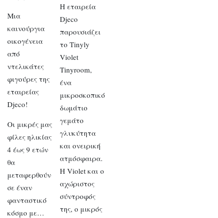
Η εταιρεία
Μια
Djeco
καινούργια
παρουσιάζει
οικογένεια
το Tinyly
από
Violet
ντελικάτες
Tinyroom,
φιγούρες της
ένα
εταιρείας
μικροσκοπικό
Djeco!
δωμάτιο
γεμάτο
Οι μικρές μας
γλυκύτητα
φίλες ηλικίας
και ονειρική
4 έως 9 ετών
ατμόσφαιρα.
θα
Η Violet και ο
μεταφερθούν
αχώριστος
σε έναν
σύντροφός
φανταστικό
της, ο μικρός
κόσμο με…