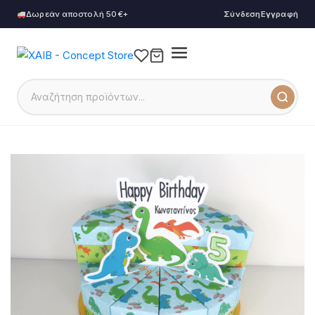
Δωρεάν αποστολή 50€+
Σύνδεση
Εγγραφή