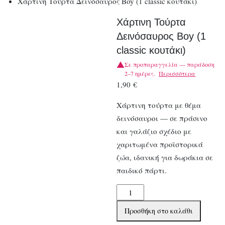
Χάρτινη Τούρτα Δεινόσαυρος Boy (1 classic κουτάκι)
Χάρτινη Τούρτα
Δεινόσαυρος Boy (1
classic κουτάκι)
Σε προπαραγγελία — παράδοση
2–7 ημέρες.
Περισσότερα
1,90
€
Χάρτινη τούρτα με θέμα
δεινόσαυροι — σε πράσινο
και γαλάζιο σχέδιο με
χαριτωμένα προϊστορικά
ζώα, ιδανική για δωράκια σε
παιδικό πάρτι.
Χάρτινη
Τούρτα
Προσθήκη στο καλάθι
Δεινόσαυρος