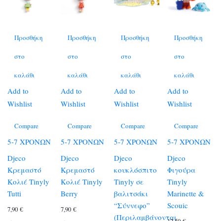
Προσθήκη
Προσθήκη
Προσθήκη
Προσθήκη
στο
στο
στο
στο
καλάθι
καλάθι
καλάθι
καλάθι
Add to
Add to
Add to
Add to
Wishlist
Wishlist
Wishlist
Wishlist
Compare
Compare
Compare
Compare
5-7 ΧΡΟΝΩΝ
5-7 ΧΡΟΝΩΝ
5-7 ΧΡΟΝΩΝ
5-7 ΧΡΟΝΩΝ
Djeco
Djeco
Djeco
Djeco
Κρεμαστό
Κρεμαστό
κουκλόσπιτο
Φιγούρα
Κολιέ Tinyly
Κολιέ Tinyly
Tinyly σε
Tinyly
Tutti
Berry
βαλιτσάκι
Marinette &
“Σύννεφο”
Scouic
7,90
€
7,90
€
(Περιλαμβάνονται