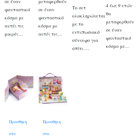
σε έναν
μεταφερθούν
4 έως 9 ετών
Το σετ
φανταστικό
σε έναν
θα
ολοκληρώνεται
κόσμο με
φανταστικό
μεταφερθούν
με το
αυτές τις
κόσμο με
σε έναν
εντυπωσιακό
μικρές…
αυτές τις…
φανταστικό
σύννεφο για
κόσμο με…
σπίτι….
Προσθήκη
Προσθήκη
στο
στο