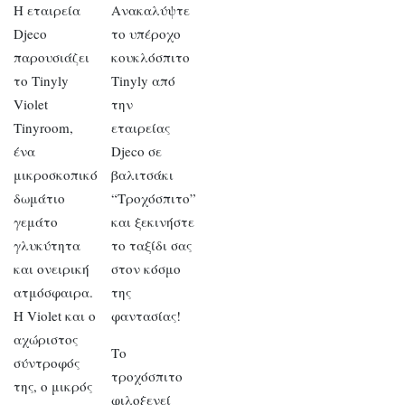
Η εταιρεία
Ανακαλύψτε
Djeco
το υπέροχο
παρουσιάζει
κουκλόσπιτο
το Tinyly
Tinyly από
Violet
την
Tinyroom,
εταιρείας
ένα
Djeco σε
μικροσκοπικό
βαλιτσάκι
δωμάτιο
“Τροχόσπιτο”
γεμάτο
και ξεκινήστε
γλυκύτητα
το ταξίδι σας
και ονειρική
στον κόσμο
ατμόσφαιρα.
της
Η Violet και ο
φαντασίας!
αχώριστος
Το
σύντροφός
τροχόσπιτο
της, ο μικρός
φιλοξενεί