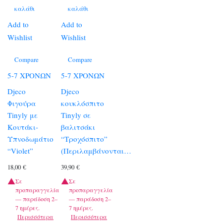
καλάθι
καλάθι
Add to
Add to
Wishlist
Wishlist
Compare
Compare
5-7 ΧΡΟΝΩΝ
5-7 ΧΡΟΝΩΝ
Djeco
Djeco
Φιγούρα
κουκλόσπιτο
Tinyly με
Tinyly σε
Κουτάκι-
βαλιτσάκι
Υπνοδωμάτιο
“Τροχόσπιτο”
“Violet”
(Περιλαμβάνονται…
18,00
€
39,90
€
Σε
Σε
προπαραγγελία
προπαραγγελία
— παράδοση 2–
— παράδοση 2–
7 ημέρες.
7 ημέρες.
Περισσότερα
Περισσότερα