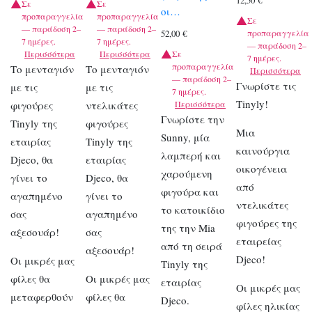
12,50
€
Σε
Σε
οι…
προπαραγγελία
προπαραγγελία
Σε
— παράδοση 2–
— παράδοση 2–
προπαραγγελία
52,00
€
7 ημέρες.
7 ημέρες.
— παράδοση 2–
Περισσότερα
Περισσότερα
Σε
7 ημέρες.
προπαραγγελία
Το μενταγιόν
Το μενταγιόν
Περισσότερα
— παράδοση 2–
Γνωρίστε τις
με τις
με τις
7 ημέρες.
Tinyly!
φιγούρες
ντελικάτες
Περισσότερα
Γνωρίστε την
Tinyly της
φιγούρες
Μια
Sunny, μία
εταιρίας
Tinyly της
καινούργια
λαμπερή και
Djeco, θα
εταιρίας
οικογένεια
χαρούμενη
γίνει το
Djeco, θα
από
φιγούρα και
αγαπημένο
γίνει το
ντελικάτες
το κατοικίδιο
σας
αγαπημένο
φιγούρες της
της την Mia
αξεσουάρ!
σας
εταιρείας
από τη σειρά
αξεσουάρ!
Djeco!
Οι μικρές μας
Tinyly της
φίλες θα
Οι μικρές μας
εταιρίας
Οι μικρές μας
μεταφερθούν
φίλες θα
Djeco.
φίλες ηλικίας