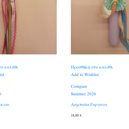
το καλάθι
Προσθήκη στο καλάθι
ist
Add to Wishlist
Compare
6
Summer 2026
υκνος
Λαμπαδα Γοργονα
18,00
€