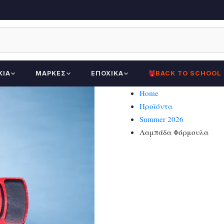
ΚΊΑ
ΜΆΡΚΕΣ
ΕΠΟΧΙΚΆ
BACK TO SCHOOL
Home
Προϊόντα
Summer 2026
Λαμπάδα Φόρμουλα