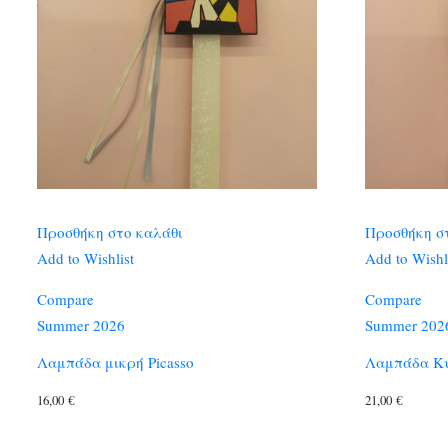
Προσθήκη στο καλάθι
Προσθήκη σ
Add to Wishlist
Add to Wishl
Compare
Compare
Summer 2026
Summer 202
Λαμπάδα μικρή Picasso
Λαμπάδα Κ
16,00
€
21,00
€