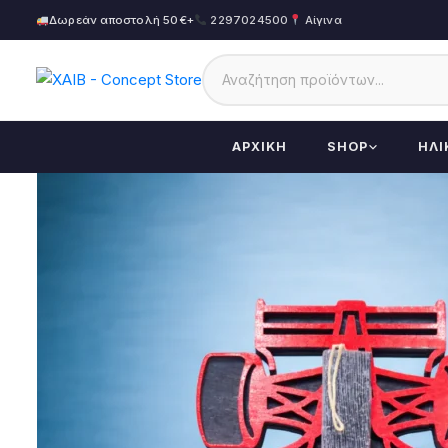
Δωρεάν αποστολή 50€+
2297024500
Αίγινα
ΑΡΧΙΚΉ
SHOP
ΗΛΙ