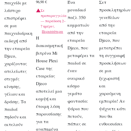
Ένα
Σετ
96,90
€
παιχνίδι με
μοναδικό
προσκλητηρίων
λάστιχο
Σε
προπαραγγελία
παζλ 350
γενεθλίων
επιστρέφει
— παράδοση 2–
κομματιών
από την
σε μια
7 ημέρες.
Περισσότερα
από την
εταιρεία
παιχνιδιάρικη
Η
εταιρεία
Djeco, που
εκδοχή από
διακοσμητική
Djeco, που
μετατρέπει
την εταιρεία
βιτρίνα Mi
μεταφέρει τα
τη συγγραφή
Djeco,
House Plexi
παιδιά σε
προσκλήσεων
χαρίζοντας
Case της
έναν
σε μια
ατελείωτες
εταιρείας
ονειρικό
ξεχωριστή
στιγμές
Djeco
κόσμο
και
κίνησης,
αποτελεί μια
γεμάτο
χαρούμενη
γέλιου και
κομψή και
φαντασία:
εμπειρία! Αν
δράσης. Τα
έτοιμη λύση
ψάρια που
ψάχνετε κάτι
παιδιά
παρουσίασης
πετούν,
που θα
πηδούν και
για τα
πάπιες σε
ενθουσιάσει
εκτελούν
αγαπημένα