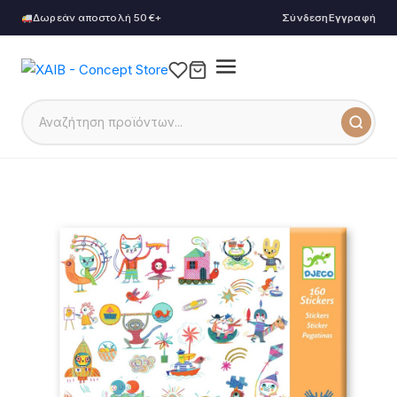
Δωρεάν αποστολή 50€+
Σύνδεση
Εγγραφή