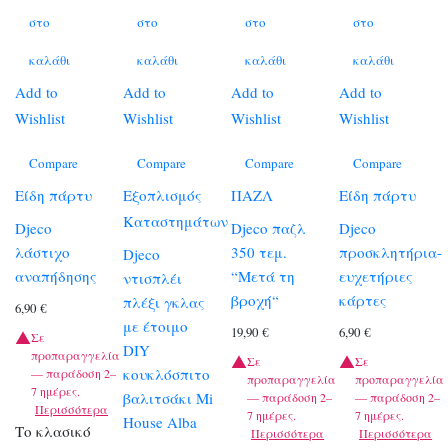
στο
στο
στο
στο
καλάθι
καλάθι
καλάθι
καλάθι
Add to
Add to
Add to
Add to
Wishlist
Wishlist
Wishlist
Wishlist
Compare
Compare
Compare
Compare
Είδη πάρτυ
Εξοπλισμός
ΠΑΖΛ
Είδη πάρτυ
Καταστημάτων
Djeco
Djeco παζλ
Djeco
λάστιχο
350 τεμ.
προσκλητήρια-
Djeco
αναπήδησης
“Μετά τη
ευχετήριες
ντισπλέι
βροχή“
κάρτες
πλέξι γκλας
6,90
€
με έτοιμο
19,90
€
6,90
€
Σε
DIY
προπαραγγελία
Σε
Σε
κουκλόσπιτο
— παράδοση 2–
προπαραγγελία
προπαραγγελία
7 ημέρες.
βαλιτσάκι Mi
— παράδοση 2–
— παράδοση 2–
Περισσότερα
7 ημέρες.
7 ημέρες.
House Alba
Το κλασικό
Περισσότερα
Περισσότερα