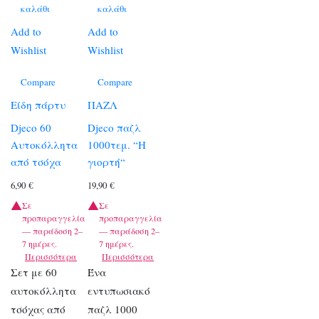
καλάθι
καλάθι
Add to
Add to
Wishlist
Wishlist
Compare
Compare
Είδη πάρτυ
ΠΑΖΛ
Djeco 60
Djeco παζλ
Αυτοκόλλητα
1000τεμ. “Η
από τσόχα
γιορτή“
6,90
€
19,90
€
Σε
Σε
προπαραγγελία
προπαραγγελία
— παράδοση 2–
— παράδοση 2–
7 ημέρες.
7 ημέρες.
Περισσότερα
Περισσότερα
Σετ με 60
Ένα
αυτοκόλλητα
εντυπωσιακό
τσόχας από
παζλ 1000