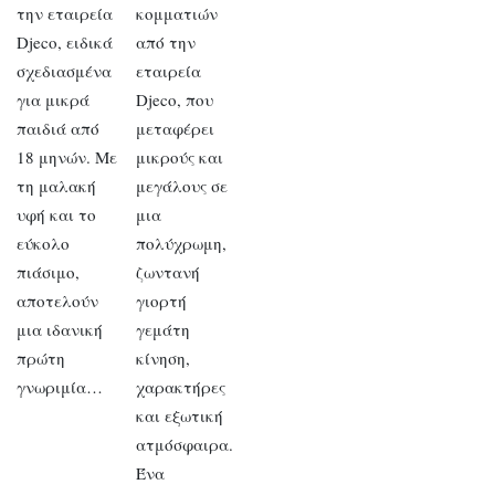
την εταιρεία
κομματιών
Djeco, ειδικά
από την
σχεδιασμένα
εταιρεία
για μικρά
Djeco, που
παιδιά από
μεταφέρει
18 μηνών. Με
μικρούς και
τη μαλακή
μεγάλους σε
υφή και το
μια
εύκολο
πολύχρωμη,
πιάσιμο,
ζωντανή
αποτελούν
γιορτή
μια ιδανική
γεμάτη
πρώτη
κίνηση,
γνωριμία…
χαρακτήρες
και εξωτική
ατμόσφαιρα.
Ένα