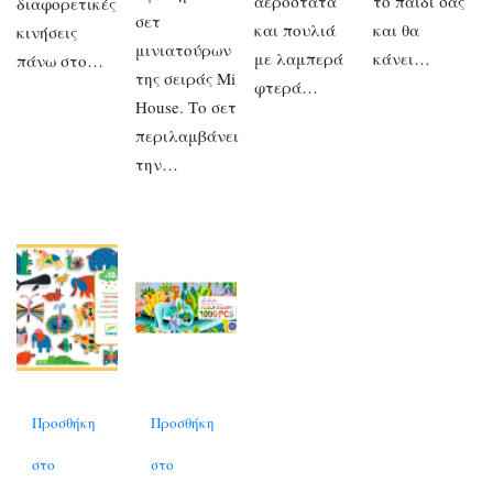
αερόστατα
το παιδί σας
διαφορετικές
σετ
και πουλιά
και θα
κινήσεις
μινιατούρων
με λαμπερά
κάνει…
πάνω στο…
της σειράς Mi
φτερά…
House. Το σετ
περιλαμβάνει
την…
Προσθήκη
Προσθήκη
στο
στο