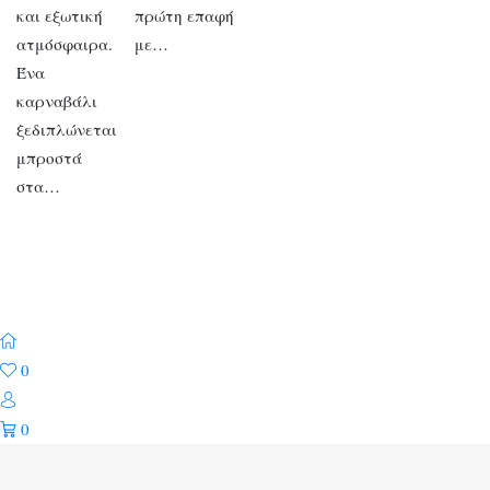
και εξωτική
πρώτη επαφή
ατμόσφαιρα.
με…
Ένα
καρναβάλι
ξεδιπλώνεται
μπροστά
στα…
0
0