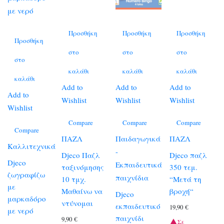
Προσθήκη
Προσθήκη
Προσθήκη
Προσθήκη
στο
στο
στο
στο
καλάθι
καλάθι
καλάθι
καλάθι
Add to
Add to
Add to
Add to
Wishlist
Wishlist
Wishlist
Wishlist
Compare
Compare
Compare
Compare
ΠΑΖΛ
Παιδαγωγικά
ΠΑΖΛ
Καλλιτεχνικά
-
Djeco Παζλ
Djeco παζλ
Djeco
Εκπαιδευτικά
ταξινόμησης
350 τεμ.
ζωγραφίζω
παιχνίδια
10 τμχ.
“Μετά τη
με
Μαθαίνω να
βροχή“
Djeco
μαρκαδόρο
ντύνομαι
εκπαιδευτικό
19,90
€
με νερό
παιχνίδι
9,90
€
Σε