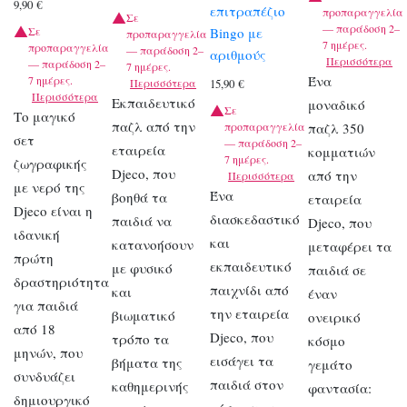
9,90
€
επιτραπέζιο
προπαραγγελία
Σε
— παράδοση 2–
Σε
Bingo με
προπαραγγελία
7 ημέρες.
προπαραγγελία
— παράδοση 2–
αριθμούς
Περισσότερα
— παράδοση 2–
7 ημέρες.
Ένα
7 ημέρες.
Περισσότερα
15,90
€
Περισσότερα
Εκπαιδευτικό
μοναδικό
Σε
Το μαγικό
παζλ από την
προπαραγγελία
παζλ 350
σετ
— παράδοση 2–
εταιρεία
κομματιών
7 ημέρες.
ζωγραφικής
Djeco, που
από την
Περισσότερα
με νερό της
Ένα
βοηθά τα
εταιρεία
Djeco είναι η
διασκεδαστικό
παιδιά να
Djeco, που
ιδανική
και
κατανοήσουν
μεταφέρει τα
πρώτη
εκπαιδευτικό
με φυσικό
παιδιά σε
δραστηριότητα
παιχνίδι από
και
έναν
για παιδιά
την εταιρεία
βιωματικό
ονειρικό
από 18
Djeco, που
τρόπο τα
κόσμο
μηνών, που
εισάγει τα
βήματα της
γεμάτο
συνδυάζει
παιδιά στον
καθημερινής
φαντασία:
δημιουργικό