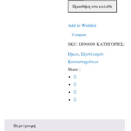
ντισπλέι
Προσθήκη στο καλάθι
πλέξι
γκλας
με
Add to Wishlist
έτοιμο
Compare
DIY
SKU:
DJ90008
ΚΑΤΗΓΟΡΙΕΣ:
κουκλόσπιτο
Djeco
,
Εξοπλισμός
βαλιτσάκι
Καταστημάτων
Mi
Share :
House
Alba
ποσότητα
Περιγραφή