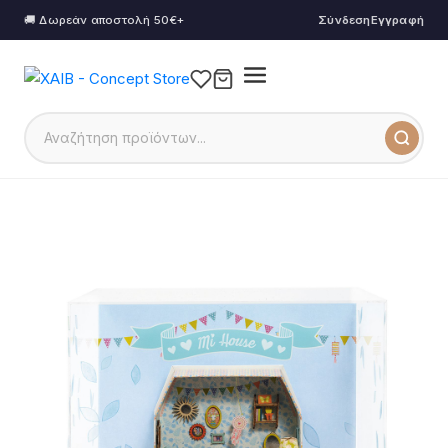
🚚 Δωρεάν αποστολή 50€+
Σύνδεση
Εγγραφή