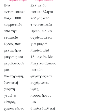
Ένα
Σετ με 60
εντυπωσιακό
αυτοκόλλητα
παζλ 1000
τσόχας από
κομματιών
την εταιρεία
από την
Djeco, ειδικά
εταιρεία
σχεδιασμένα
Djeco, που
για μικρά
μεταφέρει
παιδιά από
μικρούς και
18 μηνών. Με
μεγάλους σε
παιχνιδιάρικες,
μια
αστείες
πολύχρωμη,
φιγούρες και
ζωντανή
ευχάριστες
γιορτή
υφές,
γεμάτη
προσφέρουν
κίνηση,
μια
χαρακτήρες
διασκεδαστική