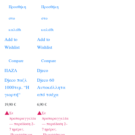
Προσθήκη
Προσθήκη
στο
στο
καλάθι
καλάθι
Add to
Add to
Wishlist
Wishlist
Compare
Compare
ΠΑΖΛ
Djeco
Djeco παζλ
Djeco 60
1000τεμ. “Η
Αυτοκόλλητα
γιορτή“
από τσόχα
19,90
€
6,90
€
Σε
Σε
προπαραγγελία
προπαραγγελία
— παράδοση 2–
— παράδοση 2–
7 ημέρες.
7 ημέρες.
Περισσότερα
Περισσότερα