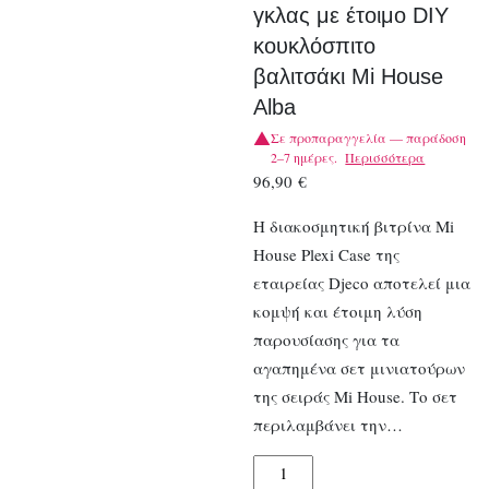
γκλας με έτοιμο DIY
κουκλόσπιτο
βαλιτσάκι Mi House
Alba
Σε προπαραγγελία — παράδοση
2–7 ημέρες.
Περισσότερα
96,90
€
Η διακοσμητική βιτρίνα Mi
House Plexi Case της
εταιρείας Djeco αποτελεί μια
κομψή και έτοιμη λύση
παρουσίασης για τα
αγαπημένα σετ μινιατούρων
της σειράς Mi House. Το σετ
περιλαμβάνει την…
Djeco