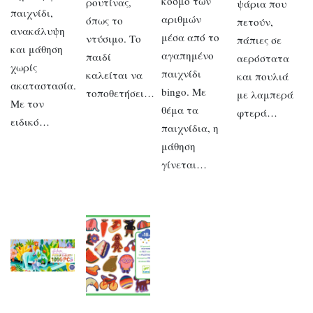
κόσμο των
ρουτίνας,
ψάρια που
παιχνίδι,
αριθμών
όπως το
πετούν,
ανακάλυψη
μέσα από το
ντύσιμο. Το
πάπιες σε
και μάθηση
αγαπημένο
παιδί
αερόστατα
χωρίς
παιχνίδι
καλείται να
και πουλιά
ακαταστασία.
bingo. Με
τοποθετήσει…
με λαμπερά
Με τον
θέμα τα
φτερά…
ειδικό…
παιχνίδια, η
μάθηση
γίνεται…