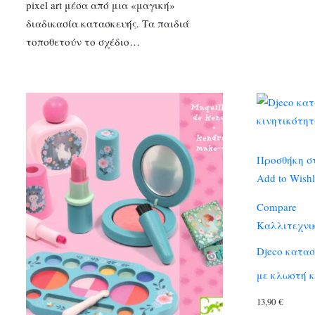
pixel art μέσα από μια «μαγική»
διαδικασία κατασκευής. Τα παιδιά
τοποθετούν το σχέδιο…
Προσθήκη σ
Add to Wishl
Compare
Καλλιτεχνι
Djeco κατασ
με κλωστή κ
13,90
€