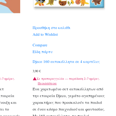
Προσθήκη στο καλάθι
Add to Wishlist
Compare
Είδη πάρτυ
Djeco 160 αυτοκόλλητα σε 4 καρτέλες
3,90
€
–7 ημέρες.
Σε προπαραγγελία — παράδοση 2–7 ημέρες.
Περισσότερα
ετ
Ένα χαριτωμένο σετ αυτοκόλλητων από
εταιρεία
την εταιρεία Djeco, γεμάτο αγαπημένους
νοιξη και
χαρακτήρες που προσκαλούν τα παιδιά
ει το
σε έναν κόσμο παιχνιδιού και φαντασίας.
ία ομορφιάς
Με 160 αυτοκόλλητα, τα παιδιά