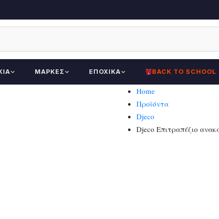
ΚΊΑ
ΜΆΡΚΕΣ
ΕΠΟΧΙΚΆ
BACK TO SCHOOL
Home
Προϊόντα
Djeco
Djeco Επιτραπέζιο ανακ