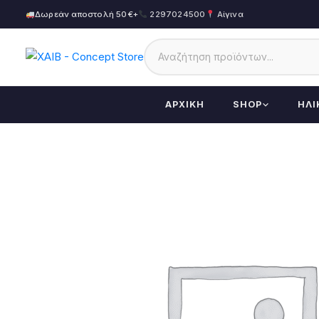
Δωρεάν αποστολή 50€+
2297024500
Αίγινα
ΑΡΧΙΚΉ
SHOP
ΗΛΙ