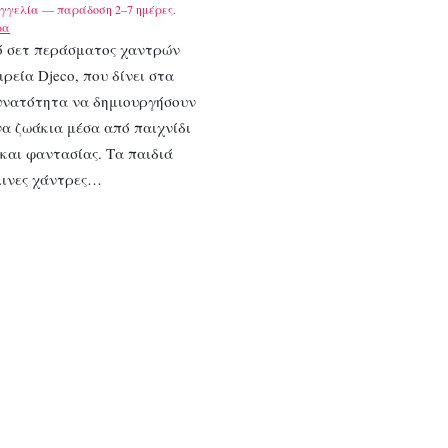
γγελία — παράδοση 2–7 ημέρες.
ρα
ό σετ περάσματος χαντρών
ιρεία Djeco, που δίνει στα
δυνατότητα να δημιουργήσουν
α ζωάκια μέσα από παιχνίδι
και φαντασίας. Τα παιδιά
λινες χάντρες…