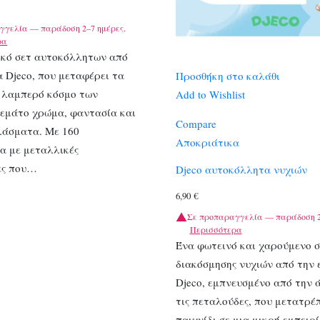
γγελία — παράδοση 2–7 ημέρες.
ρα
ικό σετ αυτοκόλλητων από
α Djeco, που μεταφέρει τα
Προσθήκη στο καλάθι
ν λαμπερό κόσμο των
Add to Wishlist
γεμάτο χρώμα, φαντασία και
Compare
λάσματα. Με 160
Αποκριάτικα
α με μεταλλικές
ες που…
Djeco αυτοκόλλητα νυχιών
6,90
€
Σε προπαραγγελία — παράδοση 2
Περισσότερα
Ένα φωτεινό και χαρούμενο σ
διακόσμησης νυχιών από την 
Djeco, εμπνευσμένο από την ά
τις πεταλούδες, που μετατρέπ
παιχνίδι σε μια μικρή εμπειρ