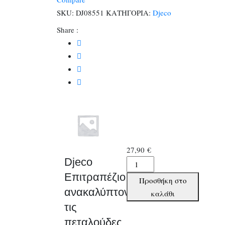
πεταλούδες
SKU:
DJ08551
ΚΑΤΗΓΟΡΙΑ:
Djeco
στο
Share :
λιβάδι
ποσότητα
27,90
€
Djeco
Djeco
Επιτραπέζιο
Επιτραπέζιο
Προσθήκη στο
ανακαλύπτοντας
ανακαλύπτοντας
καλάθι
τις
τις
πεταλούδες
πεταλούδες