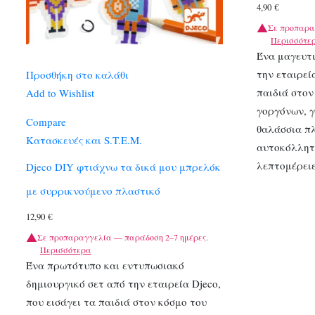
4,90
€
Σε προπαρα
Περισσότε
Ένα μαγευτ
την εταιρεί
Προσθήκη στο καλάθι
παιδιά στο
Add to Wishlist
γοργόνων, 
Compare
θαλάσσια π
Κατασκευές και S.T.E.M.
αυτοκόλλητ
λεπτομέρει
Djeco DIY φτιάχνω τα δικά μου μπρελόκ
με συρρικνούμενο πλαστικό
12,90
€
Σε προπαραγγελία — παράδοση 2–7 ημέρες.
Περισσότερα
Ένα πρωτότυπο και εντυπωσιακό
δημιουργικό σετ από την εταιρεία Djeco,
που εισάγει τα παιδιά στον κόσμο του