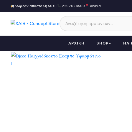
Δωρεάν αποστολή 50€+
2297024500
Αίγινα
ΑΡΧΙΚΉ
SHOP
ΗΛΙ