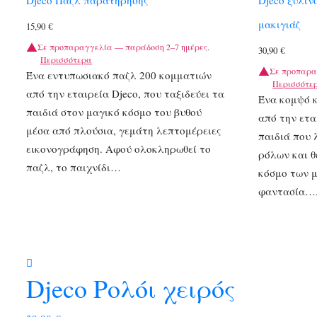
μακιγιάζ
15,90
€
Σε προπαραγγελία — παράδοση 2–7 ημέρες.
30,90
€
Περισσότερα
Σε προπαρα
Ένα εντυπωσιακό παζλ 200 κομματιών
Περισσότε
από την εταιρεία Djeco, που ταξιδεύει τα
Ένα κομψό κ
παιδιά στον μαγικό κόσμο του βυθού
από την ετα
μέσα από πλούσια, γεμάτη λεπτομέρειες
παιδιά που 
εικονογράφηση. Αφού ολοκληρωθεί το
ρόλων και θ
παζλ, το παιχνίδι…
κόσμο των 
φαντασία…
Djeco Ρολόι χειρός