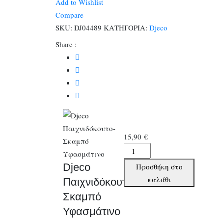
Add to Wishlist
Υφασμάτινο
Compare
ποσότητα
SKU:
DJ04489
ΚΑΤΗΓΟΡΙΑ:
Djeco
Share :
15,90
€
Djeco
Παιχνιδόκουτο-
Djeco
Προσθήκη στο
Σκαμπό
καλάθι
Παιχνιδόκουτο-
Υφασμάτινο
Σκαμπό
ποσότητα
Υφασμάτινο