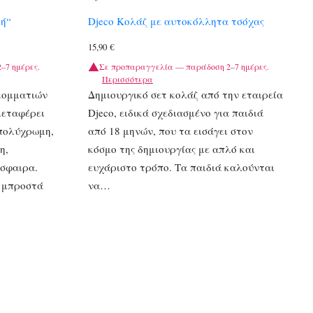
τή“
Djeco Κολάζ με αυτοκόλλητα τσόχας
15,90
€
–7 ημέρες.
Σε προπαραγγελία — παράδοση 2–7 ημέρες.
Περισσότερα
κομματιών
Δημιουργικό σετ κολάζ από την εταιρεία
μεταφέρει
Djeco, ειδικά σχεδιασμένο για παιδιά
 πολύχρωμη,
από 18 μηνών, που τα εισάγει στον
η,
κόσμο της δημιουργίας με απλό και
όσφαιρα.
ευχάριστο τρόπο. Τα παιδιά καλούνται
 μπροστά
να…