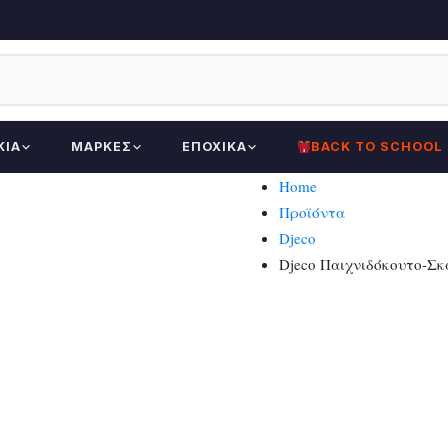
ΚΊΑ
ΜΆΡΚΕΣ
ΕΠΟΧΙΚΆ
BACK TO SCHOOL
Home
Προϊόντα
Djeco
Djeco Παιχνιδόκουτο-Σ