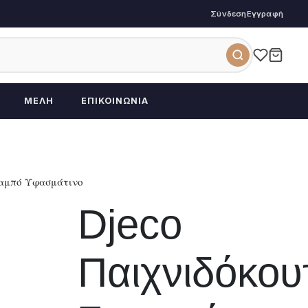
Σύνδεση
Εγγραφή
ΜΈΛΗ
ΕΠΙΚΟΙΝΩΝΊΑ
καμπό Υφασμάτινο
Djeco
Παιχνιδόκου