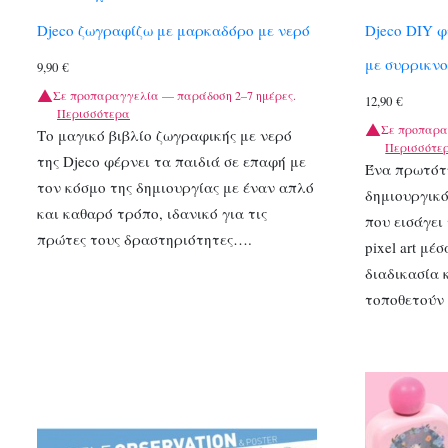
Djeco ζωγραφίζω με μαρκαδόρο με νερό
Djeco DIY φ
με συρρικν
9,90
€
Σε προπαραγγελία — παράδοση 2–7 ημέρες.
12,90
€
Περισσότερα
Σε προπαρα
Το μαγικό βιβλίο ζωγραφικής με νερό
Περισσότε
της Djeco φέρνει τα παιδιά σε επαφή με
Ένα πρωτότ
τον κόσμο της δημιουργίας με έναν απλό
δημιουργικό
και καθαρό τρόπο, ιδανικό για τις
που εισάγει
πρώτες τους δραστηριότητες….
pixel art μέ
διαδικασία 
τοποθετούν