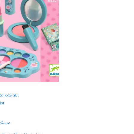
το καλάθι
ist
ρόλων
ο παιχνίδι ρόλων σετ