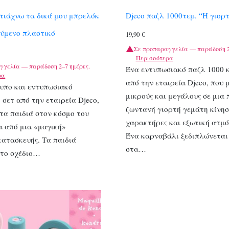
τιάχνω τα δικά μου μπρελόκ
Djeco παζλ 1000τεμ. “Η γιορ
ούμενο πλαστικό
19,90
€
Σε προπαραγγελία — παράδοση 2
Περισσότερα
γγελία — παράδοση 2–7 ημέρες.
Ένα εντυπωσιακό παζλ 1000 
ρα
από την εταιρεία Djeco, που 
υπο και εντυπωσιακό
μικρούς και μεγάλους σε μια
 σετ από την εταιρεία Djeco,
ζωντανή γιορτή γεμάτη κίνησ
 τα παιδιά στον κόσμο του
χαρακτήρες και εξωτική ατμ
σα από μια «μαγική»
Ένα καρναβάλι ξεδιπλώνεται
κατασκευής. Τα παιδιά
στα…
 το σχέδιο…