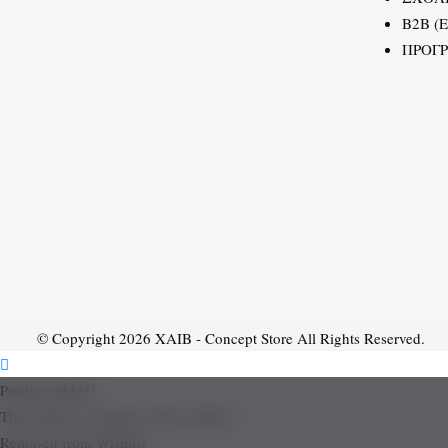
B2B (
ΠΡΟΓ
© Copyright 2026
XAIB - Concept Store
All Rights Reserved.
Product added!
The product is already in the wishlist!
Removed from Wishlist