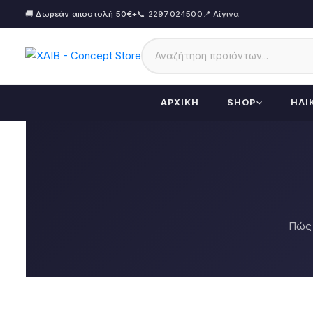
🚚 Δωρεάν αποστολή 50€+
📞 2297024500
📍 Αίγινα
ΑΡΧΙΚΉ
SHOP
ΗΛΙ
Πώς 