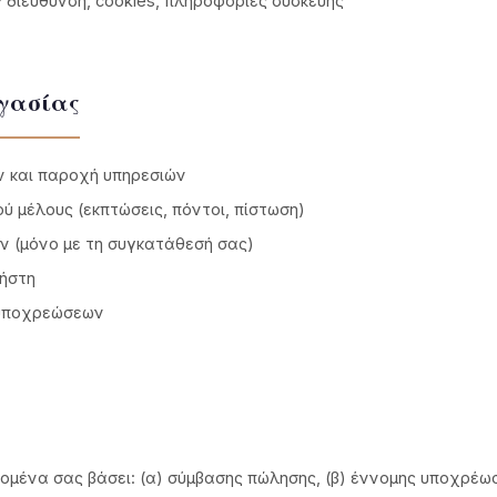
 διεύθυνση, cookies, πληροφορίες συσκευής
ργασίας
 και παροχή υπηρεσιών
ύ μέλους (εκπτώσεις, πόντοι, πίστωση)
 (μόνο με τη συγκατάθεσή σας)
ρήστη
 υποχρεώσεων
μένα σας βάσει: (α) σύμβασης πώλησης, (β) έννομης υποχρέωσ