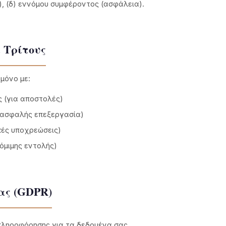
), (δ) εννόμου συμφέροντος (ασφάλεια).
ε Τρίτους
μόνο με:
ς (για αποστολές)
ασφαλής επεξεργασία)
κές υποχρεώσεις)
όμιμης εντολής)
ας (GDPR)
πληροφόρησης για τα δεδομένα σας