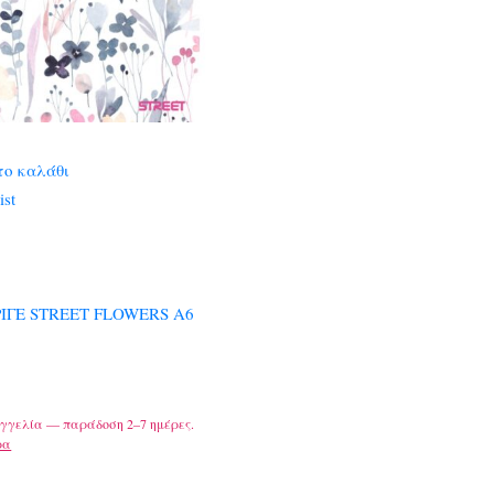
το καλάθι
ist
ΡΙΓΕ STREET FLOWERS Α6
γγελία — παράδοση 2–7 ημέρες.
ρα