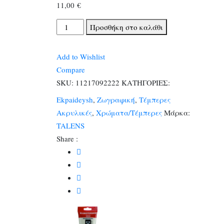
11,00
€
TALENS
Προσθήκη στο καλάθι
ΧΡΩΜΑΤΑ
ΑΚΡΥΛΙΚΑ
Add to Wishlist
AMSTERDAM
Compare
120ml
SKU:
11217092222
ΚΑΤΗΓΟΡΙΕΣ:
NAPLES
Ekpaideysh
,
Ζωγραφική
,
Τέμπερες
YELLOWS
Ακρυλικές
,
Χρώματα/Τέμπερες
Μάρκα:
LT
TALENS
N.222
Share :
ποσότητα