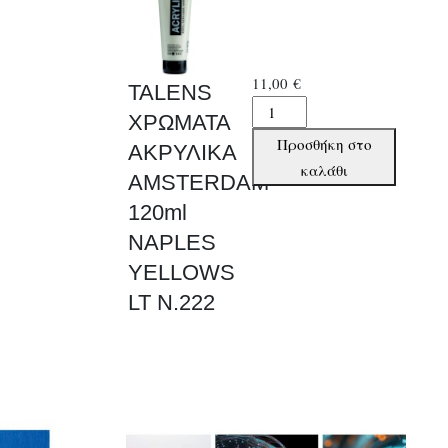
11,00
€
TALENS
TALENS
ΧΡΩΜΑΤΑ
ΧΡΩΜΑΤΑ
Προσθήκη στο
ΑΚΡΥΛΙΚΑ
ΑΚΡΥΛΙΚΑ
καλάθι
AMSTERDAM
AMSTERDAM
120ml
120ml
NAPLES
NAPLES
YELLOWS
YELLOWS
LT
LT N.222
N.222
ποσότητα