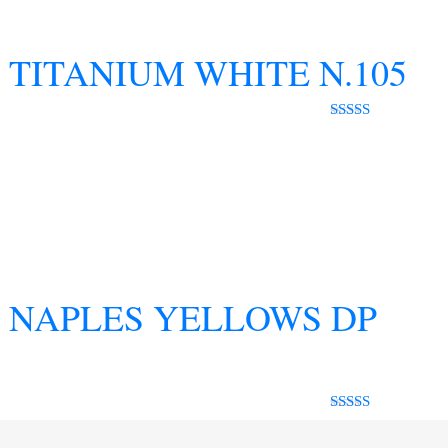
TITANIUM WHITE N.105
Rated 0 out
of 5
 NAPLES YELLOWS DP
Rated 0 out
of 5