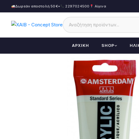
Δωρεάν αποστολή 50€+
2297024500
Αίγινα
ΑΡΧΙΚΉ
SHOP
ΗΛΙ