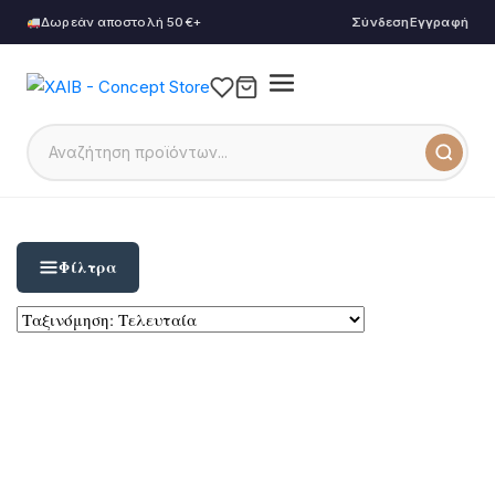
Δωρεάν αποστολή 50€+
Σύνδεση
Εγγραφή
Φίλτρα