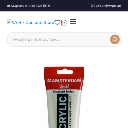
Δωρεάν αποστολή 50€+
Σύνδεση
Εγγραφή