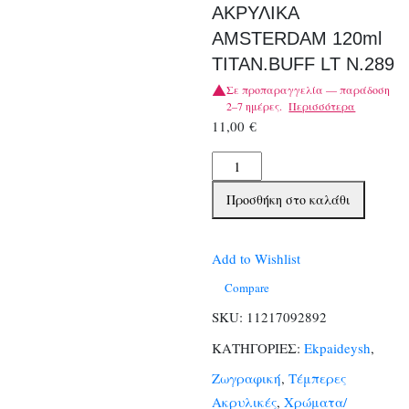
ΑΚΡΥΛΙΚΑ
AMSTERDAM 120ml
TITAN.BUFF LT N.289
Σε προπαραγγελία — παράδοση
2–7 ημέρες.
Περισσότερα
11,00
€
TALENS
ΧΡΩΜΑΤΑ
Προσθήκη στο καλάθι
ΑΚΡΥΛΙΚΑ
AMSTERDAM
120ml
Add to Wishlist
TITAN.BUFF
Compare
LT
SKU:
11217092892
N.289
ΚΑΤΗΓΟΡΙΕΣ:
Ekpaideysh
,
ποσότητα
Ζωγραφική
,
Τέμπερες
Ακρυλικές
,
Χρώματα/