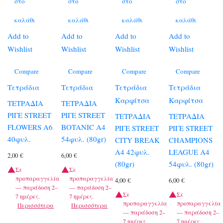
στο
στο
στο
στο
καλάθι
καλάθι
καλάθι
καλάθι
Add to
Add to
Add to
Add to
Wishlist
Wishlist
Wishlist
Wishlist
Compare
Compare
Compare
Compare
Τετράδια
Τετράδια
Τετράδια
Τετράδια
Καρφίτσα
Καρφίτσα
ΤΕΤΡΑΔΙΑ
ΤΕΤΡΑΔΙΑ
ΡΙΓΕ STREET
ΡΙΓΕ STREET
ΤΕΤΡΑΔΙΑ
ΤΕΤΡΑΔΙΑ
FLOWERS Α6
BOTANIC A4
ΡΙΓΕ STREET
ΡΙΓΕ STREET
40φυλ.
54φυλ. (80gr)
CITY BREAK
CHAMPIONS
A4 42φυλ.
LEAGUE A4
2,00
€
6,00
€
(80gr)
54φυλ. (80gr)
Σε
Σε
προπαραγγελία
προπαραγγελία
4,00
€
6,00
€
— παράδοση 2–
— παράδοση 2–
Σε
Σε
7 ημέρες.
7 ημέρες.
προπαραγγελία
προπαραγγελία
Περισσότερα
Περισσότερα
— παράδοση 2–
— παράδοση 2–
7 ημέρες.
7 ημέρες.