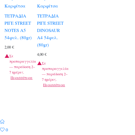
Καρφίτσα
Καρφίτσα
ΤΕΤΡΑΔΙΑ
ΤΕΤΡΑΔΙΑ
ΡΙΓΕ STREET
ΡΙΓΕ STREET
NOTES A5
DINOSAUR
54φυλ. (80gr)
A4 54φυλ.
(80gr)
2,00
€
4,00
€
Σε
προπαραγγελία
Σε
— παράδοση 2–
προπαραγγελία
7 ημέρες.
— παράδοση 2–
Περισσότερα
7 ημέρες.
Περισσότερα
0