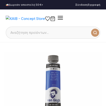
Δωρεάν αποστολή 50€+
Σύνδεση
Εγγραφή