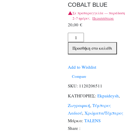
COBALT BLUE
Σε προπαραγγελία — παράδοση
2–7 ημέρες.
Περισσότερα
20,00
€
TALENS
ΧΡΩΜΑΤΑ
Προσθήκη στο καλάθι
ΛΑΔΙΟΥ
60ml
COBALT
Add to Wishlist
BLUE
Compare
ποσότητα
SKU:
1120206511
ΚΑΤΗΓΟΡΙΕΣ:
Ekpaideysh
,
Ζωγραφική
,
Τέμπερες
Λαδιού
,
Χρώματα/Τέμπερες
Μάρκα:
TALENS
Share :