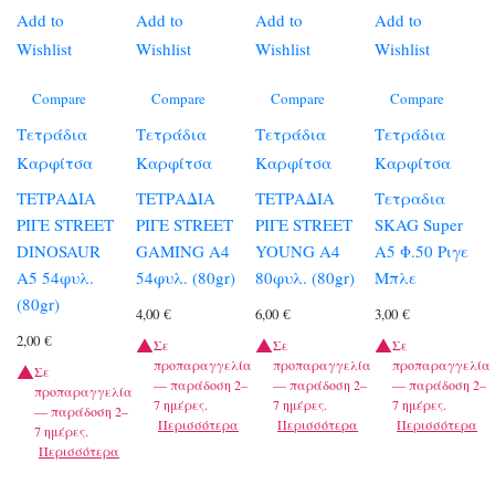
Add to
Add to
Add to
Add to
Wishlist
Wishlist
Wishlist
Wishlist
Compare
Compare
Compare
Compare
Τετράδια
Τετράδια
Τετράδια
Τετράδια
Καρφίτσα
Καρφίτσα
Καρφίτσα
Καρφίτσα
ΤΕΤΡΑΔΙΑ
ΤΕΤΡΑΔΙΑ
ΤΕΤΡΑΔΙΑ
Τετραδια
ΡΙΓΕ STREET
ΡΙΓΕ STREET
ΡΙΓΕ STREET
SKAG Super
DINOSAUR
GAMING A4
YOUNG A4
Α5 Φ.50 Ριγε
A5 54φυλ.
54φυλ. (80gr)
80φυλ. (80gr)
Μπλε
(80gr)
4,00
€
6,00
€
3,00
€
2,00
€
Σε
Σε
Σε
προπαραγγελία
προπαραγγελία
προπαραγγελία
Σε
— παράδοση 2–
— παράδοση 2–
— παράδοση 2–
προπαραγγελία
7 ημέρες.
7 ημέρες.
7 ημέρες.
— παράδοση 2–
Περισσότερα
Περισσότερα
Περισσότερα
7 ημέρες.
Περισσότερα