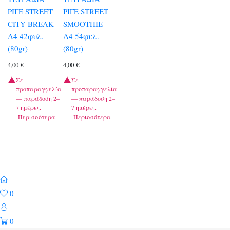
ΡΙΓΕ STREET
ΡΙΓΕ STREET
CITY BREAK
SMOOTHIE
A4 42φυλ.
A4 54φυλ.
(80gr)
(80gr)
4,00
€
4,00
€
Σε
Σε
προπαραγγελία
προπαραγγελία
— παράδοση 2–
— παράδοση 2–
7 ημέρες.
7 ημέρες.
Περισσότερα
Περισσότερα
0
0