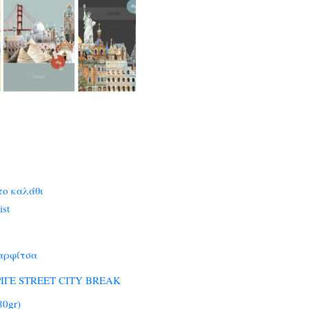
το καλάθι
ist
αρφίτσα
ΡΙΓΕ STREET CITY BREAK
80gr)