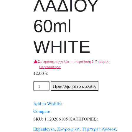
ΛΑΔΙΟΥ
60ml
WHITE
Σε προπαραγγελία — παράδοση 2–7 ημέρες.
Περισσότερα
12,00
€
TALENS
Προσθήκη στο καλάθι
ΧΡΩΜΑΤΑ
ΛΑΔΙΟΥ
Add to Wishlist
60ml
Compare
WHITE
SKU:
1120206105
ΚΑΤΗΓΟΡΙΕΣ:
ποσότητα
Ekpaideysh
,
Ζωγραφική
,
Τέμπερες Λαδιού
,