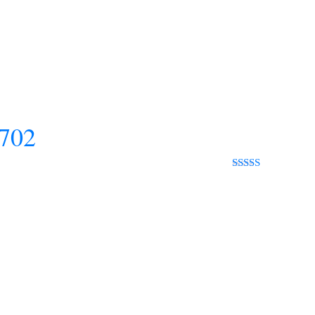
702
Rated 0 out
of 5