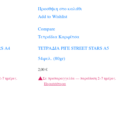
Προσθήκη στο καλάθι
Add to Wishlist
Compare
Τετράδια Καρφίτσα
RS A4
ΤΕΤΡΑΔΙΑ ΡΙΓΕ STREET STARS A5
54φυλ. (80gr)
2,00
€
–7 ημέρες.
Σε προπαραγγελία — παράδοση 2–7 ημέρες.
Περισσότερα