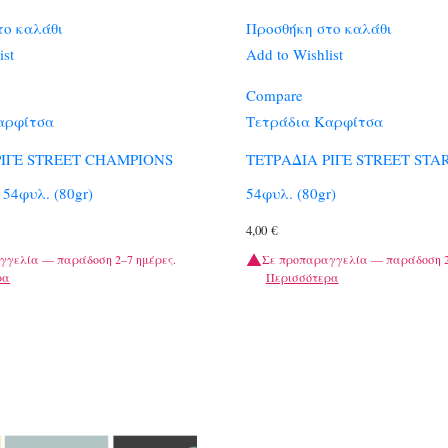
το καλάθι
Προσθήκη στο καλάθι
ist
Add to Wishlist
Compare
αρφίτσα
Τετράδια Καρφίτσα
ΡΙΓΕ STREET CHAMPIONS
ΤΕΤΡΑΔΙΑ ΡΙΓΕ STREET STA
54φυλ. (80gr)
54φυλ. (80gr)
4,00
€
γγελία — παράδοση 2–7 ημέρες.
Σε προπαραγγελία — παράδοση 2
ρα
Περισσότερα