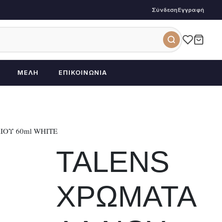
Σύνδεση
Εγγραφή
ΜΈΛΗ
ΕΠΙΚΟΙΝΩΝΊΑ
ΙΟΥ 60ml WHITE
TALENS
ΧΡΩΜΑΤΑ