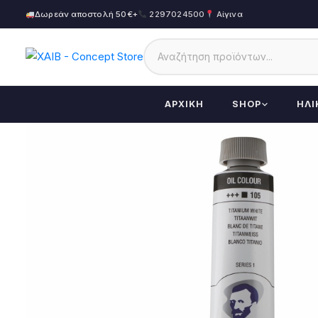
Δωρεάν αποστολή 50€+
2297024500
Αίγινα
ΑΡΧΙΚΉ
SHOP
ΗΛΙ