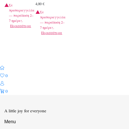
4,00
€
Σε
προπαραγγελία
Σε
— παράδοση 2–
προπαραγγελία
7 ημέρες.
— παράδοση 2–
Περισσότερα
7 ημέρες.
Περισσότερα
0
0
A little joy for everyone
Menu