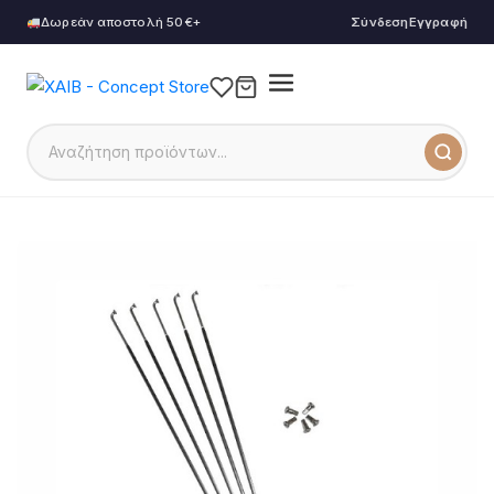
Δωρεάν αποστολή 50€+
Σύνδεση
Εγγραφή