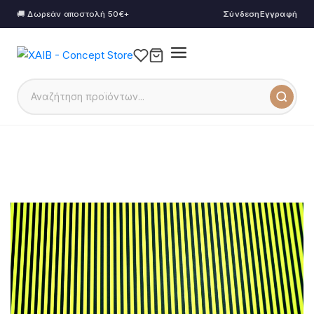
🚚 Δωρεάν αποστολή 50€+
Σύνδεση
Εγγραφή