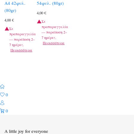
A4 42φυλ.
54φυλ. (80gr)
(80gr)
4,00
€
4,00
€
Σε
προπαραγγελία
Σε
— παράδοση 2–
προπαραγγελία
7 ημέρες.
— παράδοση 2–
Περισσότερα
7 ημέρες.
Περισσότερα
0
0
A little joy for everyone