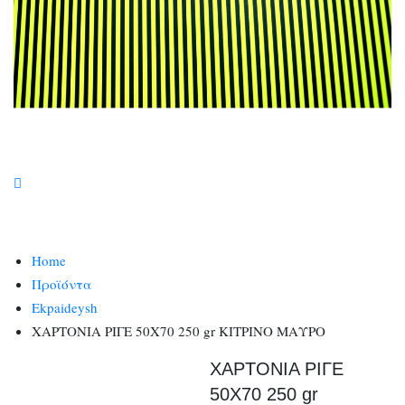
Home
Προϊόντα
Ekpaideysh
ΧΑΡΤΟΝΙΑ ΡΙΓΕ 50Χ70 250 gr ΚΙΤΡΙΝΟ ΜΑΥΡΟ
ΧΑΡΤΟΝΙΑ ΡΙΓΕ
50Χ70 250 gr