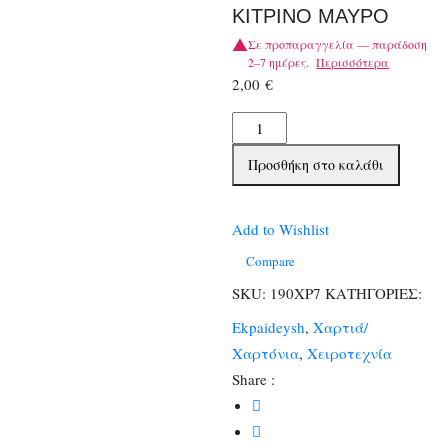
ΚΙΤΡΙΝΟ ΜΑΥΡΟ
Σε προπαραγγελία — παράδοση
2–7 ημέρες.
Περισσότερα
2,00
€
ΧΑΡΤΟΝΙΑ
ΡΙΓΕ
Προσθήκη στο καλάθι
50Χ70
250
gr
Add to Wishlist
ΚΙΤΡΙΝΟ
Compare
ΜΑΥΡΟ
SKU:
190ΧΡ7
ΚΑΤΗΓΟΡΙΕΣ:
ποσότητα
Ekpaideysh
,
Χαρτιά/
Χαρτόνια
,
Χειροτεχνία
Share :