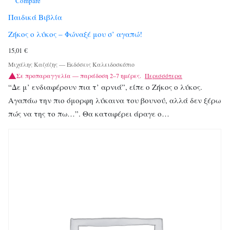
Compare
Παιδικά Βιβλία
Ζήκος ο λύκος – Φώναξέ μου σ’ αγαπώ!
15,01
€
Μιχάλης Καζάζης
—
Εκδόσεις Καλειδοσκόπιο
Σε προπαραγγελία — παράδοση 2–7 ημέρες.
Περισσότερα
“Δε μ’ ενδιαφέρουν πια τ’ αρνιά”, είπε ο Ζήκος ο λύκος.
Αγαπάω την πιο όμορφη λύκαινα του βουνού, αλλά δεν ξέρω
πώς να της το πω…”. Θα καταφέρει άραγε ο…