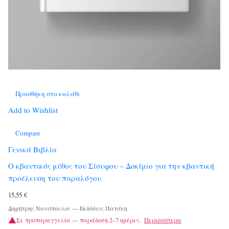
Προσθήκη στο καλάθι
Add to Wishlist
Compare
Γενικά Βιβλία
Ο κβαντικός μύθος του Σίσυφου – Δοκίμιο για την κβαντική
προέλευση του παραλόγου
15,55
€
Δημήτρης Νανόπουλος
—
Εκδόσεις Πατάκη
Σε προπαραγγελία — παράδοση 2–7 ημέρες.
Περισσότερα