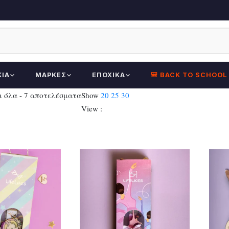
ΚΊΑ
ΜΆΡΚΕΣ
ΕΠΟΧΙΚΆ
🎒 BACK TO SCHOOL
Sorted
 όλα - 7 αποτελέσματα
Show
20
25
30
by
View :
latest