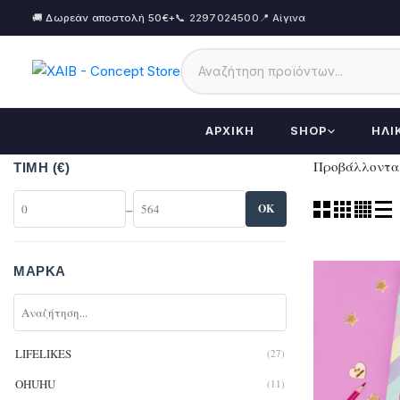
🚚 Δωρεάν αποστολή 50€+
📞 2297024500
📍 Αίγινα
ΑΡΧΙΚΉ
SHOP
ΗΛΙ
Προβάλλονται
ΤΙΜΉ (€)
–
OK
ΜΆΡΚΑ
LIFELIKES
(27)
OHUHU
(11)