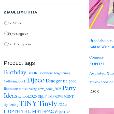
ΔΙΑΘΕΣΙΜΌΤΗΤΑ
Σε Απόθεμα
Εξαντλημένο
Προσθήκη στο
Σε Παραγγελία
Add to Wishlist
Compare
Product tags
ΚΟΡΙΤΣΙ
Birthday
BOOK
Bookstore
brightening
Λαμπάδα Χαρ
Djeco
Draeger
feelgood
Colloring Book
Μονόκερος σε
Party
literature
moisturizing
new_book_2025
15,90
€
Ideas
school2025
SELF_iMPROVEMENT
TINY
Tinyly
tightening
Άλλο
ΓΙΟΡΤΗ-ΤΗΣ-ΜΗΤΕΡΑΣ
Θεματικό