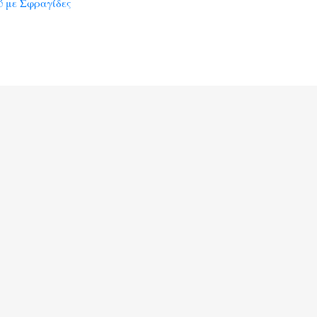
 με Σφραγίδες