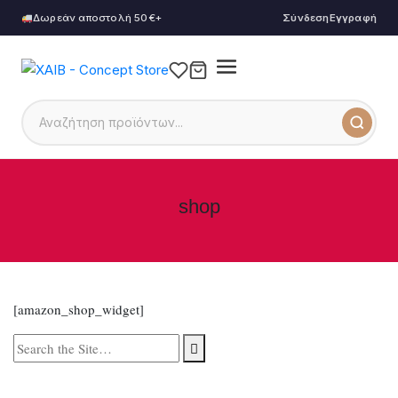
Δωρεάν αποστολή 50€+
Σύνδεση
Εγγραφή
shop
[amazon_shop_widget]
Search
for: