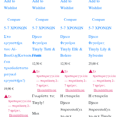
Add to
Add to
Add to
Add to
Wishlist
Wishlist
Wishlist
Wishlist
Compare
Compare
Compare
Compare
5-7 ΧΡΟΝΩΝ
5-7 ΧΡΟΝΩΝ
5-7 ΧΡΟΝΩΝ
5-7 ΧΡΟΝΩΝ
Στο
Djeco
Djeco
Djeco
εργαστήρι
Φιγούρα
Φιγούρα
Φιγούρες
του Αϊ-
Tinyly Tutti &
Tinyly Elfe &
Tinyly Lily &
Βασίλη(Κατασκεύασε
Frutti
Bolero
Sylvestre
ένα
12,50
€
12,50
€
25,00
€
τρισδιάστατο
Σε
Σε
Σε
μαγικό
προπαραγγελία
προπαραγγελία
προπαραγγελία
εργαστήρι!)
— παράδοση 2–
— παράδοση 2–
— παράδοση 2–
7 ημέρες.
7 ημέρες.
7 ημέρες.
19,90
€
Περισσότερα
Περισσότερα
Περισσότερα
Γνωρίστε τις
Η εταιρεία
Η εταιρεία
Σε
προπαραγγελία
Tinyly!
Djeco
Djeco
— παράδοση 2–
παρουσιάζει
παρουσιάζει
7 ημέρες.
Μια
Περισσότερα
το σετ
το σετ Tinyly