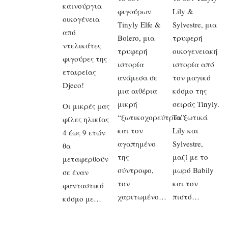
καινούργια
φιγούρων
Lily &
οικογένεια
Tinyly Elfe &
Sylvestre, μια
από
Bolero, μια
τρυφερή
ντελικάτες
τρυφερή
οικογενειακή
φιγούρες της
ιστορία
ιστορία από
εταιρείας
ανάμεσα σε
τον μαγικό
Djeco!
μια αιθέρια
κόσμο της
μικρή
σειράς Tinyly.
Οι μικρές μας
“ξωτικοχορεύτρια”
Τα ξωτικά
φίλες ηλικίας
και τον
Lily και
4 έως 9 ετών
αγαπημένο
Sylvestre,
θα
της
μαζί με το
μεταφερθούν
σύντροφο,
μωρό Babily
σε έναν
τον
και τον
φανταστικό
χαριτωμένο…
πιστό…
κόσμο με…