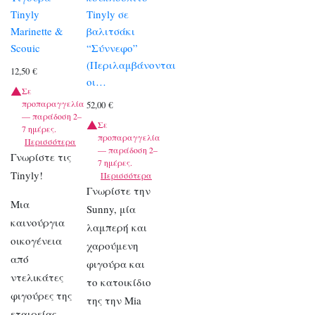
Tinyly
Tinyly σε
Marinette &
βαλιτσάκι
Scouic
“Σύννεφο”
(Περιλαμβάνονται
12,50
€
οι…
Σε
προπαραγγελία
52,00
€
— παράδοση 2–
Σε
7 ημέρες.
προπαραγγελία
Περισσότερα
— παράδοση 2–
Γνωρίστε τις
7 ημέρες.
Tinyly!
Περισσότερα
Γνωρίστε την
Μια
Sunny, μία
καινούργια
λαμπερή και
οικογένεια
χαρούμενη
από
φιγούρα και
ντελικάτες
το κατοικίδιο
φιγούρες της
της την Mia
εταιρείας