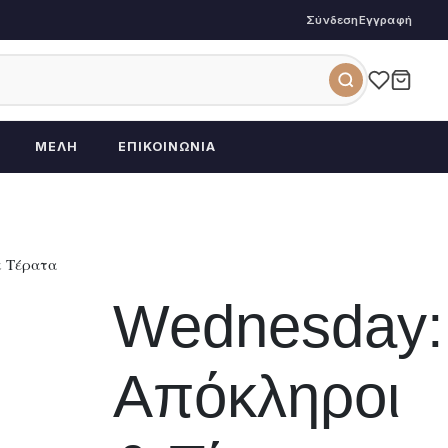
Σύνδεση
Εγγραφή
ΜΈΛΗ
ΕΠΙΚΟΙΝΩΝΊΑ
& Τέρατα
Wednesday:
Απόκληροι