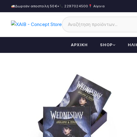
Δωρεάν αποστολή 50€+
2297024500
Αίγινα
ΑΡΧΙΚΉ
SHOP
ΗΛΙ