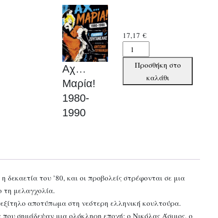
17,17
€
Αχ…
Μαρία!
Προσθήκη στο
Αχ…
1980-
καλάθι
Μαρία!
1990
1980-
ποσότητα
1990
 δεκαετία του ’80, και οι προβολείς στρέφονται σε μια
ο τη μελαγχολία.
νεξίτηλο αποτύπωμα στη νεότερη ελληνική κουλτούρα.
 που σημάδεψαν μια ολόκληρη εποχή: ο Νικόλας Άσιμος, ο