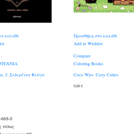
το καλάθι
Προσθήκη στο καλάθι
ist
Add to Wishlist
Compare
ΟΤΕΧΝΙΑ
Coloring Books
n, 2: Σιδερένια Φλόγα
Coco Wyo- Cozy Cuties
Η
9,00
€
τρέχουσα
:
ιμή
ίναι:
1,00 €.
-669-0
 τίτλος: