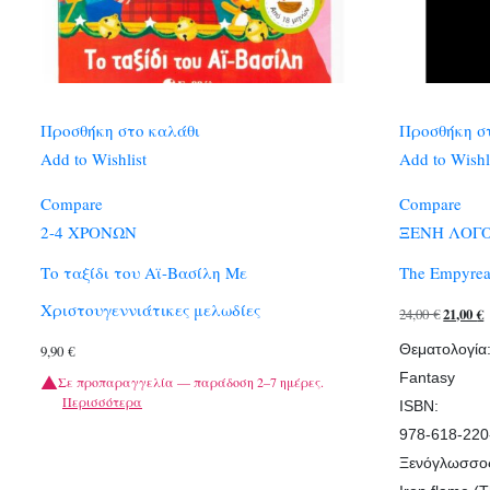
Προσθήκη στο καλάθι
Προσθήκη σ
Add to Wishlist
Add to Wishl
Compare
Compare
2-4 ΧΡΟΝΩΝ
ΞΕΝΗ ΛΟΓ
Το ταξίδι του Αϊ-Βασίλη Με
The Empyrea
Χριστουγεννιάτικες μελωδίες
Original
24,00
€
21,00
€
price
Θεματολογία
9,90
€
was:
τ
Fantasy
Σε προπαραγγελία — παράδοση 2–7 ημέρες.
24,00 €.
ε
Περισσότερα
ISBN:
2
978-618-220
Ξενόγλωσσος