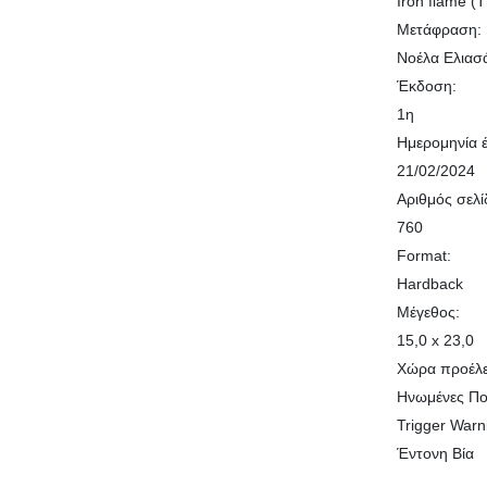
Iron flame (
Μετάφραση:
Νοέλα Ελιασ
Έκδοση:
1η
Ημερομηνία 
21/02/2024
Αριθμός σελί
760
Format:
Hardback
Μέγεθος:
15,0 x 23,0
Χώρα προέλ
Ηνωμένες Πολ
Trigger Warn
Έντονη Βία