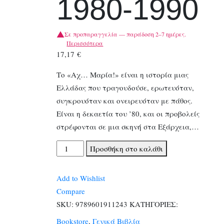
1980-1990
Σε προπαραγγελία — παράδοση 2–7 ημέρες.
Περισσότερα
17,17
€
Το «Αχ… Μαρία!» είναι η ιστορία μιας
Ελλάδας που τραγουδούσε, ερωτευόταν,
συγκρουόταν και ονειρευόταν με πάθος.
Είναι η δεκαετία του ’80, και οι προβολείς
στρέφονται σε μια σκηνή στα Εξάρχεια,…
Αχ…
Προσθήκη στο καλάθι
Μαρία!
1980-
Add to Wishlist
1990
Compare
ποσότητα
SKU:
9789601911243
ΚΑΤΗΓΟΡΙΕΣ:
Bookstore
,
Γενικά Βιβλία