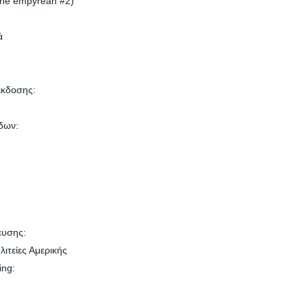
The empyrean #2)
ά
έκδοσης:
δων:
ευσης:
ιτείες Αμερικής
ing: