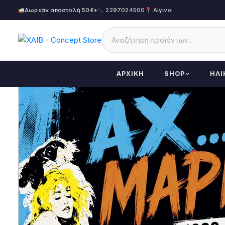
Δωρεάν αποστολή 50€+
2297024500
Αίγινα
ΑΡΧΙΚΉ
SHOP
ΗΛΙ