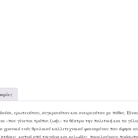
ορίες
ύσε, ερωτευόταν, συγκρουόταν και ονειρευόταν με πάθος. Είναι η
ρα –που γίνεται τρόπος ζωής– το θέατρο την πολιτική και το γέλι
ο χρονικό ενός θρυλικού καλλιτεχνικού φαινομένου που άφησε α
ζητήσεις, καπνό από τσιγάρα και μελωδίες, παρελαύνουν πρόσωπα