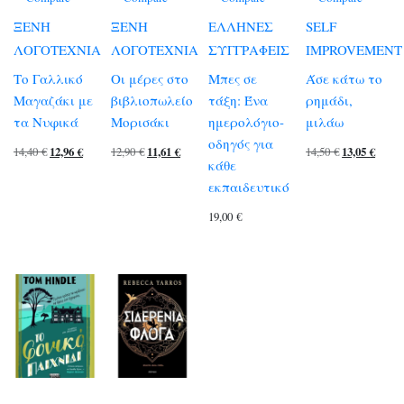
ΞΕΝΗ
ΞΕΝΗ
ΕΛΛΗΝΕΣ
SELF
ΛΟΓΟΤΕΧΝΙΑ
ΛΟΓΟΤΕΧΝΙΑ
ΣΥΓΓΡΑΦΕΙΣ
IMPROVEMENT
Το Γαλλικό
Οι μέρες στο
Μπες σε
Άσε κάτω το
Μαγαζάκι με
βιβλιοπωλείο
τάξη: Ένα
ρημάδι,
τα Νυφικά
Μορισάκι
ημερολόγιο-
μιλάω
οδηγός για
Original
Η
Original
Η
Original
Η
14,40
€
12,96
€
12,90
€
11,61
€
14,50
€
13,05
€
κάθε
price
τρέχουσα
price
τρέχουσα
price
τρέχ
εκπαιδευτικό
was:
τιμή
was:
τιμή
was:
τιμή
19,00
€
14,40 €.
είναι:
12,90 €.
είναι:
14,50 €.
είναι
12,96 €.
11,61 €.
13,05 