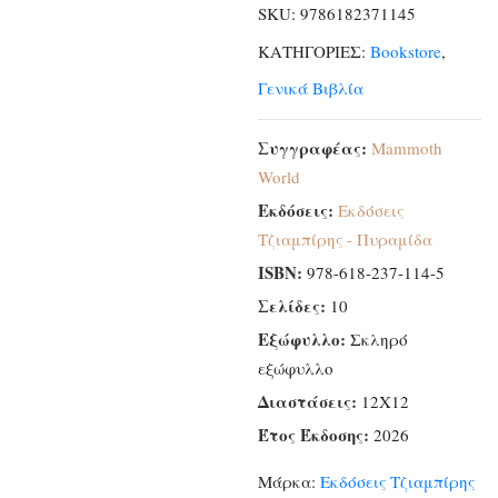
SKU:
9786182371145
βιβλίο
ΚΑΤΗΓΟΡΙΕΣ:
Bookstore
,
και
παζλ
Γενικά Βιβλία
ποσότητα
Συγγραφέας:
Mammoth
World
Εκδόσεις:
Εκδόσεις
Τζιαμπίρης - Πυραμίδα
ISBN:
978-618-237-114-5
Σελίδες:
10
Εξώφυλλο:
Σκληρό
εξώφυλλο
Διαστάσεις:
12Χ12
Έτος Έκδοσης:
2026
Μάρκα:
Εκδόσεις Τζιαμπίρης