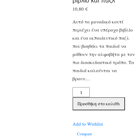
βιβλίο και παζλ
10,80
€
Αυτό το μοναδικό κουτί
περιέχει ένα υπέροχο βιβλίο
και ένα εκπαιδευτικό παζλ
που βοηθάει τα παιδιά να
μάθουν την αλφαβήτα με τον
πιο διασκεδαστικό τρόπο. Τα
παιδιά καλούνται να
βρουν…
Η
πρώτη
Προσθήκη στο καλάθι
μου
αλφαβήτα
-
Add to Wishlist
Κουτί
Compare
με