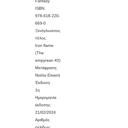
Fantasy
24,00 €.
είναι:
ISBN:
21,00 €.
978-618-220-
669-0
Ξενόγλωσσος
τίτλος:
Iron flame
(The
empyrean #2)
Μετάφραση:
Νοέλα Ελιασά
Έκδοση:
1η
Ημερομηνία
έκδοσης:
21/02/2024
Αριθμός
σελίδων: