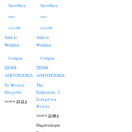
Προσθήκη
Προσθήκη
στο
στο
καλάθι
καλάθι
Add to
Add to
Wishlist
Wishlist
Compare
Compare
ΞΕΝΗ
ΞΕΝΗ
ΛΟΓΟΤΕΧΝΙΑ
ΛΟΓΟΤΕΧΝΙΑ
Το Φονικό
The
Παιχνίδι
Empyrean, 2:
Σιδερένια
Original
Η
16,90
€
15,21
€
Φλόγα
price
τρέχουσα
Original
Η
24,00
€
21,00
€
was:
τιμή
price
τρέχουσα
16,90 €.
είναι:
Θεματολογία:
was:
τιμή
15,21 €.