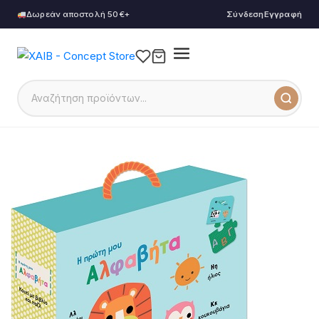
Δωρεάν αποστολή 50€+
Σύνδεση
Εγγραφή