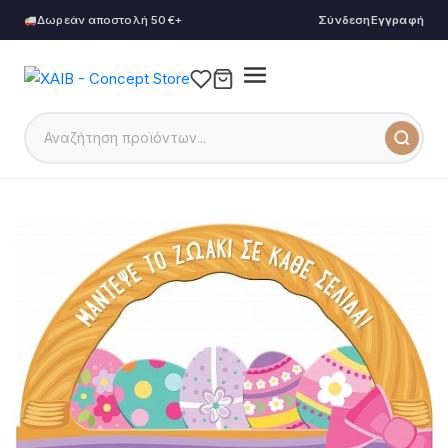
Δωρεάν αποστολή 50€+
Σύνδεση
Εγγραφή