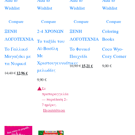
Add to
Add to
Add to
Add to
Wishlist
Wishlist
Wishlist
Wishlist
Compare
Compare
Compare
Compare
ΞΕΝΗ
2-4 ΧΡΟΝΩΝ
ΞΕΝΗ
Coloring
ΛΟΓΟΤΕΧΝΙΑ
ΛΟΓΟΤΕΧΝΙΑ
Books
Το ταξίδι του
Αϊ-Βασίλη
Το Γαλλικό
Το Φονικό
Coco Wyo-
Με
Μαγαζάκι με
Παιχνίδι
Cozy Corner
Χριστουγεννιάτικες
τα Νυφικά
Original
Η
16,90
€
15,21
€
9,00
€
μελωδίες
Original
Η
14,40
€
12,96
€
price
τρέχουσα
9,90
€
price
τρέχουσα
was:
τιμή
was:
τιμή
Σε
16,90 €.
είναι:
προπαραγγελία
14,40 €.
είναι:
15,21 €.
— παράδοση 2–
12,96 €.
7 ημέρες.
Περισσότερα