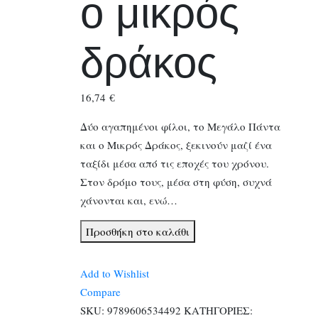
ο μικρός
δράκος
16,74
€
Δύο αγαπημένοι φίλοι, το Μεγάλο Πάντα
και ο Μικρός Δράκος, ξεκινούν μαζί ένα
ταξίδι μέσα από τις εποχές του χρόνου.
Στον δρόμο τους, μέσα στη φύση, συχνά
χάνονται και, ενώ…
Το
Προσθήκη στο καλάθι
μεγάλο
πάντα
Add to Wishlist
και
Compare
ο
SKU:
9789606534492
ΚΑΤΗΓΟΡΙΕΣ: