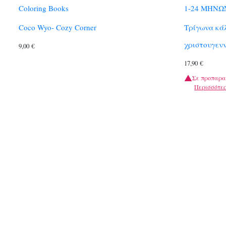
Coloring Books
1-24 ΜΗΝΩ
Coco Wyo- Cozy Corner
Τρίγωνα κά
χριστουγενν
9,00
€
17,90
€
Σε προπαρα
Περισσότε