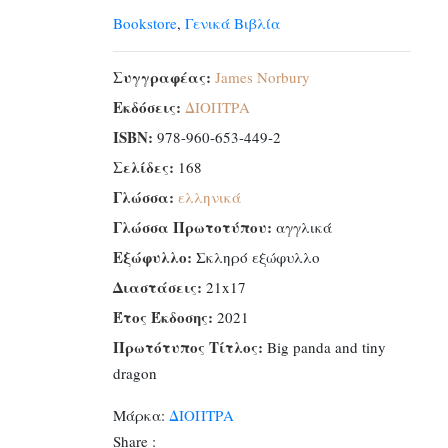
μικρός
Bookstore
,
Γενικά Βιβλία
δράκος
ποσότητα
Συγγραφέας:
James Norbury
Εκδόσεις:
ΔΙΟΠΤΡΑ
ISBN:
978-960-653-449-2
Σελίδες:
168
Γλώσσα:
ελληνικά
Γλώσσα Πρωτοτύπου:
αγγλικά
Εξώφυλλο:
Σκληρό εξώφυλλο
Διαστάσεις:
21x17
Έτος Έκδοσης:
2021
Πρωτότυπος Τίτλος:
Big panda and tiny
dragon
Μάρκα:
ΔΙΟΠΤΡΑ
Share :