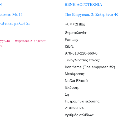
Ν
ΞΕΝΗ ΛΟΓΟΤΕΧΝΙΑ
λαντα: Με 11
The Empyrean, 2: Σιδερένια 
ιάτικες μελωδίες
Original
Η
24,00
€
21,00
€
price
τρέχουσα
Θεματολογία:
was:
τιμή
Fantasy
γγελία — παράδοση 2–7 ημέρες.
24,00 €.
είναι:
ρα
ISBN:
21,00 €.
978-618-220-669-0
Ξενόγλωσσος τίτλος:
Iron flame (The empyrean #2)
Μετάφραση:
Νοέλα Ελιασά
Έκδοση:
1η
Ημερομηνία έκδοσης:
21/02/2024
Αριθμός σελίδων: