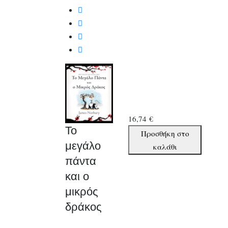
16,74
€
Το
Το
Προσθήκη στο
μεγάλο
μεγάλο
καλάθι
πάντα
πάντα
και
και ο
ο
μικρός
μικρός
δράκος
δράκος
ποσότητα