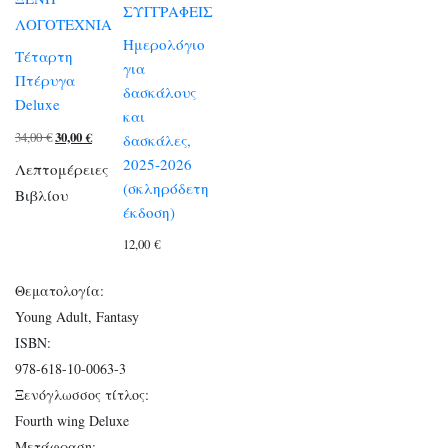
ΣΥΓΓΡΑΦΕΙΣ
ΛΟΓΟΤΕΧΝΙΑ
Ημερολόγιο
Τέταρτη
για
Πτέρυγα
δασκάλους
Deluxe
και
Original
Η
34,00
€
30,00
€
δασκάλες,
price
τρέχουσα
2025-2026
Λεπτομέρειες
(σκληρόδετη
was:
τιμή
Βιβλίου
έκδοση)
34,00 €.
είναι:
30,00 €.
12,00
€
Θεματολογία:
Young Adult, Fantasy
ISBN:
978-618-10-0063-3
Ξενόγλωσσος τίτλος:
Fourth wing Deluxe
Μετάφραση: