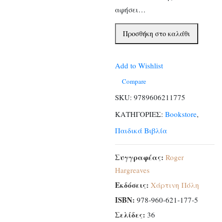
αφήσει…
Οι
Προσθήκη στο καλάθι
μικροί
κύριοι
Add to Wishlist
και
το
Compare
χριστουγεννιάτικο
SKU:
9789606211775
δέντρο
ΚΑΤΗΓΟΡΙΕΣ:
Bookstore
,
ποσότητα
Παιδικά Βιβλία
Συγγραφέας:
Roger
Hargreaves
Εκδόσεις:
Χάρτινη Πόλη
ISBN:
978-960-621-177-5
Σελίδες:
36