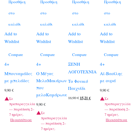
Προσθήκη
Προσθήκη
Προσθήκη
Προσθήκη
στο
στο
στο
στο
καλάθι
καλάθι
καλάθι
καλάθι
Add to
Add to
Add to
Add to
Wishlist
Wishlist
Wishlist
Wishlist
Compare
Compare
Compare
Compare
4+
4+
ΞΕΝΗ
4+
ΛΟΓΟΤΕΧΝΙΑ
Μπουναμάδες
Ο Μέγας
Αϊ-Βασίλης
με μπελάδες
ΜελοΜακάρων
με ουρά
Το Φονικό
που
Παιχνίδι
9,90
€
9,90
€
μελοΚαμάρωνε
Original
Η
16,90
€
15,21
€
Σε
Σε
προπαραγγελία
προπαραγγελία
9,90
€
price
τρέχουσα
— παράδοση 2–
— παράδοση 2–
was:
τιμή
Σε
7 ημέρες.
7 ημέρες.
προπαραγγελία
Περισσότερα
Περισσότερα
16,90 €.
είναι:
— παράδοση 2–
15,21 €.
7 ημέρες.