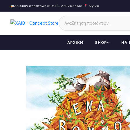
Δωρεάν αποστολή 50€+
2297024500
Αίγινα
ΑΡΧΙΚΉ
SHOP
ΗΛΙ