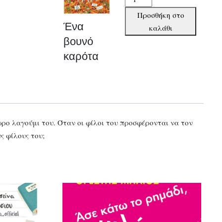
βουνό
Προσθήκη στο
καρότα
Ένα
καλάθι
ποσότητα
βουνό
καρότα
ρο λαγούμι του. Όταν οι φίλοι του προσφέρονται να τον
ς φίλους του;