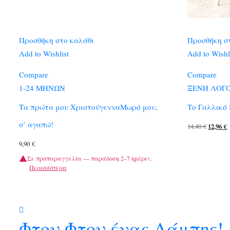
Προσθήκη στο καλάθι
Προσθήκη σ
Add to Wishlist
Add to Wishl
Compare
Compare
1-24 ΜΗΝΩΝ
ΞΕΝΗ ΛΟΓ
Τα πρώτα μου ΧριστούγενναΜωρό μου,
Το Γαλλικό
σ’ αγαπώ!
Original
14,40
€
12,96
€
price
9,90
€
was:
τ
Σε προπαραγγελία — παράδοση 2–7 ημέρες.
14,40 €.
ε
Περισσότερα
1
Φτου Φτου ένας Λάμπης!