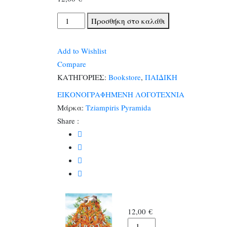
Ένα
Προσθήκη στο καλάθι
βουνό
καρότα
Add to Wishlist
ποσότητα
Compare
ΚΑΤΗΓΟΡΙΕΣ:
Bookstore
,
ΠΑΙΔΙΚΗ
ΕΙΚΟΝΟΓΡΑΦΗΜΕΝΗ ΛΟΓΟΤΕΧΝΙΑ
Μάρκα:
Tziampiris Pyramida
Share :
12,00
€
Ένα