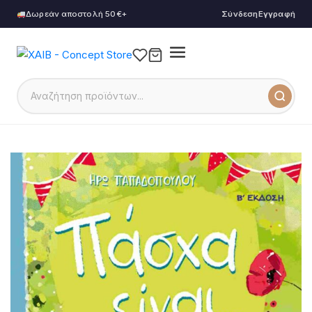
Δωρεάν αποστολή 50€+
Σύνδεση
Εγγραφή