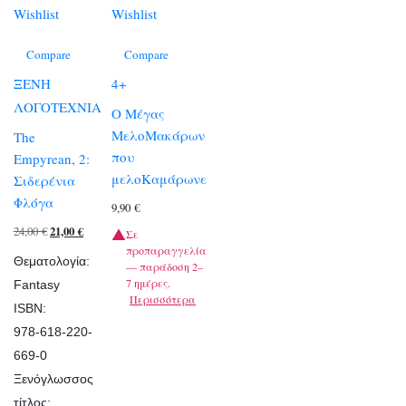
Wishlist
Wishlist
Compare
Compare
ΞΕΝΗ
4+
ΛΟΓΟΤΕΧΝΙΑ
Ο Μέγας
ΜελοΜακάρων
The
που
Empyrean, 2:
μελοΚαμάρωνε
Σιδερένια
Φλόγα
9,90
€
Original
Η
24,00
€
21,00
€
Σε
προπαραγγελία
price
τρέχουσα
Θεματολογία:
— παράδοση 2–
was:
τιμή
7 ημέρες.
Fantasy
Περισσότερα
24,00 €.
είναι:
ISBN:
21,00 €.
978-618-220-
669-0
Ξενόγλωσσος
τίτλος: