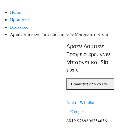
Home
Προϊόντα
Bookstore
Αρσέν Λουπέν: Γραφείο ερευνών Μπάρνετ και Σία
Αρσέν Λουπέν:
Γραφείο ερευνών
Μπάρνετ και Σία
1,08
€
Αρσέν
Προσθήκη στο καλάθι
Λουπέν:
Γραφείο
Add to Wishlist
ερευνών
Μπάρνετ
Compare
και
SKU:
9789606354656
Σία