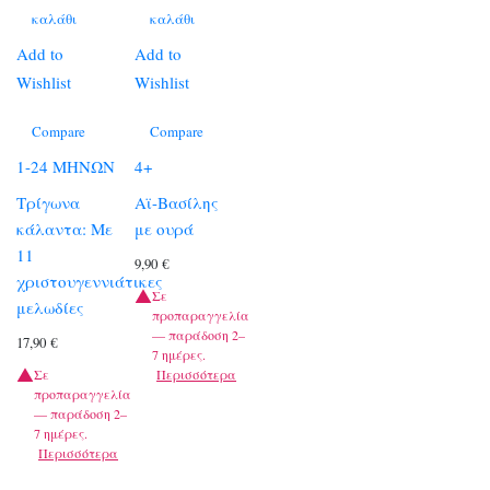
καλάθι
καλάθι
Add to
Add to
Wishlist
Wishlist
Compare
Compare
1-24 ΜΗΝΩΝ
4+
Τρίγωνα
Αϊ-Βασίλης
κάλαντα: Με
με ουρά
11
9,90
€
χριστουγεννιάτικες
Σε
μελωδίες
προπαραγγελία
— παράδοση 2–
17,90
€
7 ημέρες.
Σε
Περισσότερα
προπαραγγελία
— παράδοση 2–
7 ημέρες.
Περισσότερα