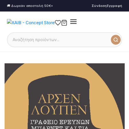
🚚 Δωρεάν αποστολή 50€+
Σύνδεση
Εγγραφή