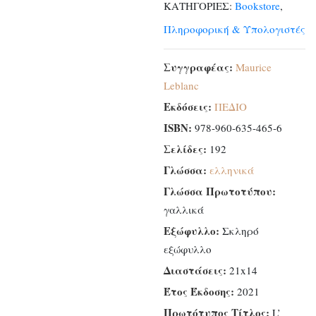
ΚΑΤΗΓΟΡΙΕΣ:
Bookstore
,
ποσότητα
Πληροφορική & Υπολογιστές
Συγγραφέας:
Maurice
Leblanc
Εκδόσεις:
ΠΕΔΙΟ
ISBN:
978-960-635-465-6
Σελίδες:
192
Γλώσσα:
ελληνικά
Γλώσσα Πρωτοτύπου:
γαλλικά
Εξώφυλλο:
Σκληρό
εξώφυλλο
Διαστάσεις:
21x14
Έτος Έκδοσης:
2021
Πρωτότυπος Τίτλος:
L’