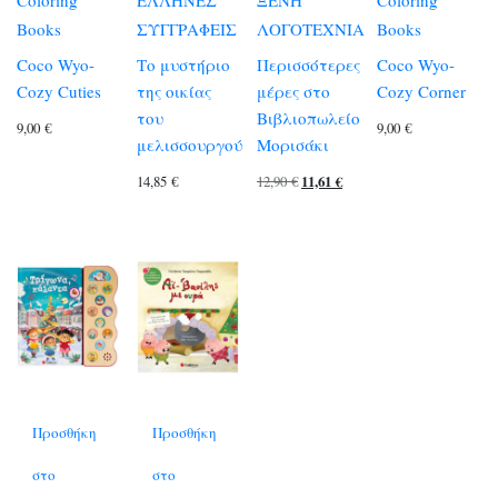
Books
ΣΥΓΓΡΑΦΕΙΣ
ΛΟΓΟΤΕΧΝΙΑ
Books
Coco Wyo-
Το μυστήριο
Περισσότερες
Coco Wyo-
Cozy Cuties
της οικίας
μέρες στο
Cozy Corner
του
Βιβλιοπωλείο
9,00
€
9,00
€
μελισσουργού
Μορισάκι
Original
Η
14,85
€
12,90
€
11,61
€
price
τρέχουσα
was:
τιμή
12,90 €.
είναι:
11,61 €.
Προσθήκη
Προσθήκη
στο
στο