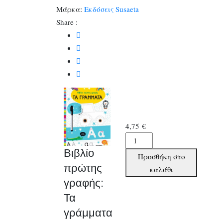
Μάρκα:
Εκδόσεις Susaeta
Share :
4,75
€
Βιβλίο
πρώτης
Βιβλίο
Προσθήκη στο
γραφής:
πρώτης
καλάθι
Τα
γραφής:
γράμματα
Τα
ποσότητα
γράμματα