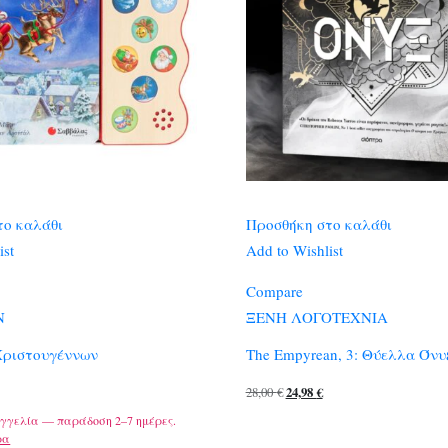
το καλάθι
Προσθήκη στο καλάθι
ist
Add to Wishlist
Compare
Ν
ΞΕΝΗ ΛΟΓΟΤΕΧΝΙΑ
ριστουγέννων
The Empyrean, 3: Θύελλα Όνυ
Original
Η
28,00
€
24,98
€
price
τρέχουσα
γγελία — παράδοση 2–7 ημέρες.
ρα
was:
τιμή