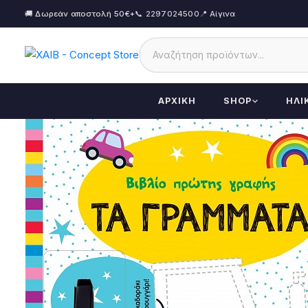
🚚 Δωρεάν αποστολή 50€+
📞 2297024500
📍 Αίγινα
ΑΡΧΙΚΉ
SHOP
ΗΛΙ