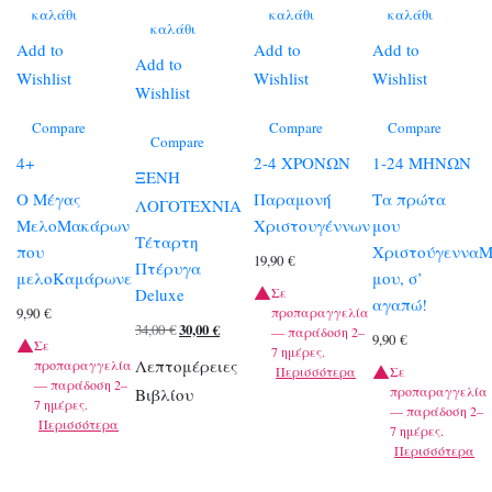
καλάθι
καλάθι
καλάθι
καλάθι
Add to
Add to
Add to
Add to
Wishlist
Wishlist
Wishlist
Wishlist
Compare
Compare
Compare
Compare
4+
2-4 ΧΡΟΝΩΝ
1-24 ΜΗΝΩΝ
ΞΕΝΗ
Ο Μέγας
Παραμονή
Τα πρώτα
ΛΟΓΟΤΕΧΝΙΑ
ΜελοΜακάρων
Χριστουγέννων
μου
Τέταρτη
που
Χριστούγεννα
19,90
€
Πτέρυγα
μελοΚαμάρωνε
μου, σ’
Deluxe
Σε
αγαπώ!
προπαραγγελία
9,90
€
Original
Η
34,00
€
30,00
€
— παράδοση 2–
9,90
€
Σε
7 ημέρες.
price
τρέχουσα
Λεπτομέρειες
προπαραγγελία
Περισσότερα
Σε
— παράδοση 2–
was:
τιμή
προπαραγγελία
Βιβλίου
7 ημέρες.
— παράδοση 2–
34,00 €.
είναι:
Περισσότερα
7 ημέρες.
30,00 €.
Περισσότερα