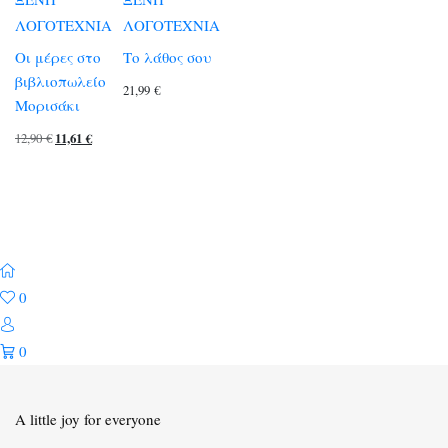
ΛΟΓΟΤΕΧΝΙΑ
ΛΟΓΟΤΕΧΝΙΑ
Οι μέρες στο
Το λάθος σου
βιβλιοπωλείο
21,99
€
Μορισάκι
Original
Η
12,90
€
11,61
€
price
τρέχουσα
was:
τιμή
12,90 €.
είναι:
11,61 €.
0
0
A little joy for everyone