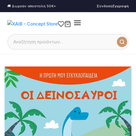
🚚 Δωρεάν αποστολή 50€+
Σύνδεση
Εγγραφή