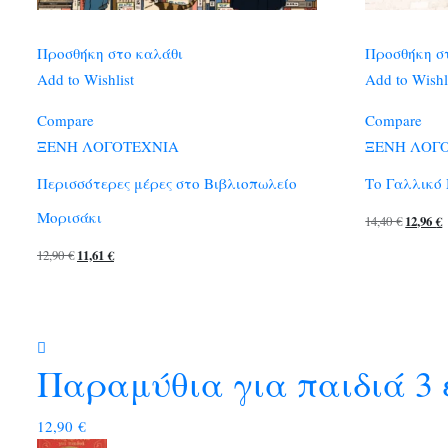
Προσθήκη στο καλάθι
Προσθήκη σ
Add to Wishlist
Add to Wishl
Compare
Compare
ΞΕΝΗ ΛΟΓΟΤΕΧΝΙΑ
ΞΕΝΗ ΛΟΓ
Περισσότερες μέρες στο Βιβλιοπωλείο
Το Γαλλικό
Μορισάκι
Original
14,40
€
12,96
€
price
Original
Η
12,90
€
11,61
€
was:
τ
price
τρέχουσα
14,40 €.
ε
was:
τιμή
1
12,90 €.
είναι:
11,61 €.
Παραμύθια για παιδιά 3
12,90
€