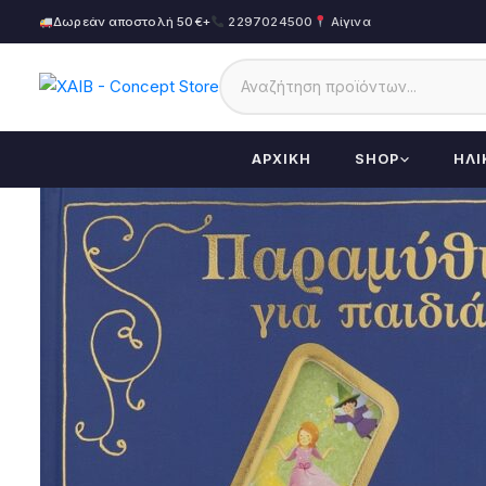
Δωρεάν αποστολή 50€+
2297024500
Αίγινα
ΑΡΧΙΚΉ
SHOP
ΗΛΙ