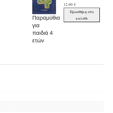
12,90
€
Παραμύθια
Προσθήκη στο
Παραμύθια
για
καλάθι
παιδιά
για
4
παιδιά 4
ετών
ετών
ποσότητα