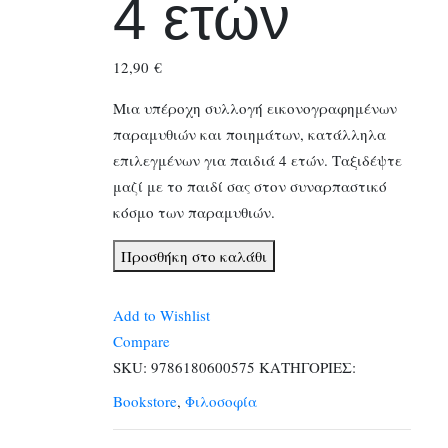
4 ετών
12,90
€
Μια υπέροχη συλλογή εικονογραφημένων
παραμυθιών και ποιημάτων, κατάλληλα
επιλεγμένων για παιδιά 4 ετών. Ταξιδέψτε
μαζί με το παιδί σας στον συναρπαστικό
κόσμο των παραμυθιών.
Παραμύθια
Προσθήκη στο καλάθι
για
παιδιά
Add to Wishlist
4
Compare
ετών
SKU:
9786180600575
ΚΑΤΗΓΟΡΙΕΣ:
ποσότητα
Bookstore
,
Φιλοσοφία