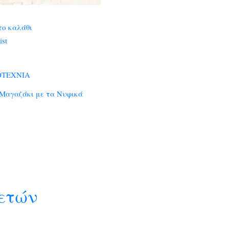
το καλάθι
ist
ΟΤΕΧΝΙΑ
 Μαγαζάκι με τα Νυφικά
Η
τρέχουσα
ιμή
ίναι:
2,96 €.
 ετών