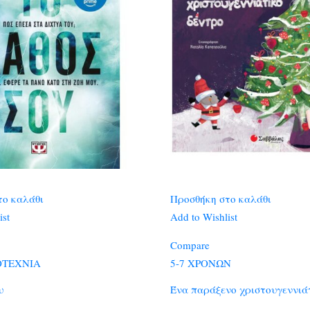
το καλάθι
Προσθήκη στο καλάθι
ist
Add to Wishlist
Compare
ΟΤΕΧΝΙΑ
5-7 ΧΡΟΝΩΝ
υ
Ένα παράξενο χριστουγεννιά