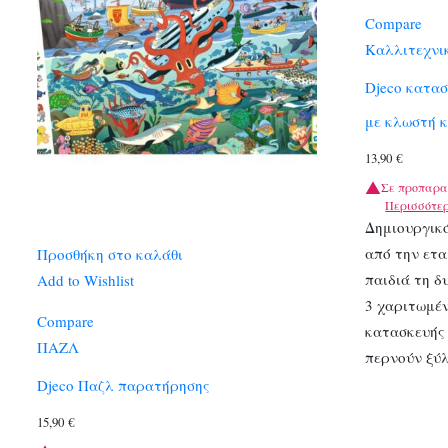
Compare
Καλλιτεχνι
Djeco κατασ
με κλωστή κ
13,90
€
Σε προπαρα
Περισσότε
Δημιουργικ
από την ετα
Προσθήκη στο καλάθι
παιδιά τη 
Add to Wishlist
3 χαριτωμέν
Compare
κατασκευής 
ΠΑΖΛ
περνούν ξύ
Djeco Παζλ παρατήρησης
15,90
€