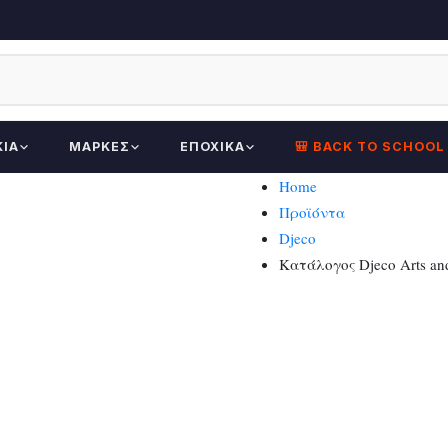
ΚΊΑ
ΜΆΡΚΕΣ
ΕΠΟΧΙΚΆ
🎒 BACK TO SCHOOL
Home
Προϊόντα
Djeco
Κατάλογος Djeco Arts and