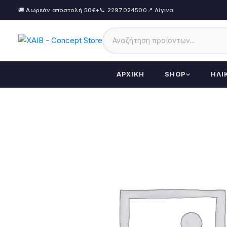
🚚 Δωρεάν αποστολή 50€+
📞 2297024500
📍 Αίγινα
ΑΡΧΙΚΉ
SHOP
ΗΛΙ