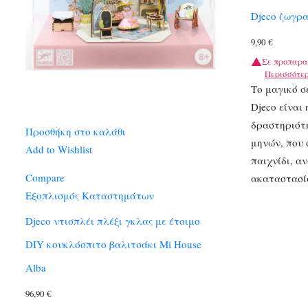
Djeco ζωγρ
9,90
€
Σε προπαρα
Περισσότε
Το μαγικό σ
Djeco είναι
δραστηριότη
Προσθήκη στο καλάθι
μηνών, που 
Add to Wishlist
παιχνίδι, α
Compare
ακαταστασί
Εξοπλισμός Καταστημάτων
Djeco ντισπλέι πλέξι γκλας με έτοιμο
DIY κουκλόσπιτο βαλιτσάκι Mi House
Alba
96,90
€