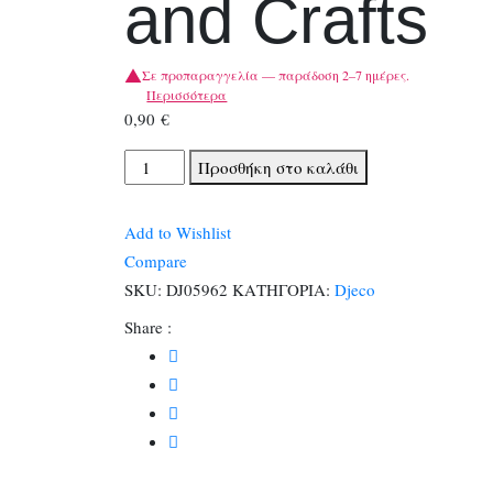
and Crafts
Σε προπαραγγελία — παράδοση 2–7 ημέρες.
Περισσότερα
0,90
€
Κατάλογος
Προσθήκη στο καλάθι
Djeco
Arts
Add to Wishlist
and
Compare
Crafts
SKU:
DJ05962
ΚΑΤΗΓΟΡΙΑ:
Djeco
ποσότητα
Share :