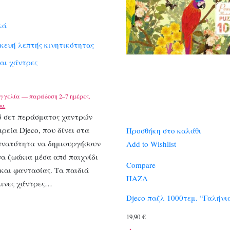
κά
κευή λεπτής κινητικότητας
αι χάντρες
γγελία — παράδοση 2–7 ημέρες.
ρα
ό σετ περάσματος χαντρών
ιρεία Djeco, που δίνει στα
Προσθήκη στο καλάθι
δυνατότητα να δημιουργήσουν
Add to Wishlist
α ζωάκια μέσα από παιχνίδι
Compare
και φαντασίας. Τα παιδιά
ΠΑΖΛ
λινες χάντρες…
Djeco παζλ 1000τεμ. “Γαλήνι
19,90
€