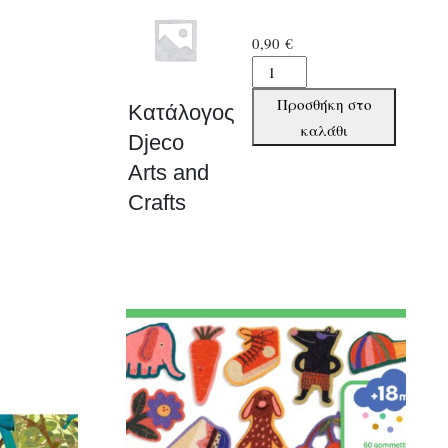
0,90
€
Κατάλογος
Djeco
Προσθήκη στο
Κατάλογος
Arts
καλάθι
Djeco
and
Arts and
Crafts
ποσότητα
Crafts