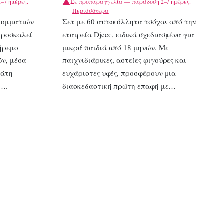
–7 ημέρες.
Σε προπαραγγελία — παράδοση 2–7 ημέρες.
Περισσότερα
κομματιών
Σετ με 60 αυτοκόλλητα τσόχας από την
προσκαλεί
εταιρεία Djeco, ειδικά σχεδιασμένα για
 ήρεμο
μικρά παιδιά από 18 μηνών. Με
ών, μέσα
παιχνιδιάρικες, αστείες φιγούρες και
μάτη
ευχάριστες υφές, προσφέρουν μια
….
διασκεδαστική πρώτη επαφή με…