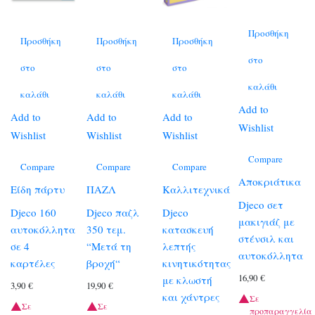
Προσθήκη
Προσθήκη
Προσθήκη
Προσθήκη
στο
στο
στο
στο
καλάθι
καλάθι
καλάθι
καλάθι
Add to
Add to
Add to
Add to
Wishlist
Wishlist
Wishlist
Wishlist
Compare
Compare
Compare
Compare
Αποκριάτικα
Είδη πάρτυ
ΠΑΖΛ
Καλλιτεχνικά
Djeco σετ
Djeco 160
Djeco παζλ
Djeco
μακιγιάζ με
αυτοκόλλητα
350 τεμ.
κατασκευή
στένσιλ και
σε 4
“Μετά τη
λεπτής
αυτοκόλλητα
καρτέλες
βροχή“
κινητικότητας
16,90
€
με κλωστή
3,90
€
19,90
€
και χάντρες
Σε
Σε
Σε
προπαραγγελία