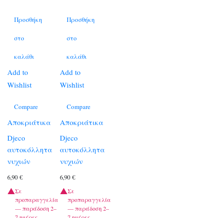
Προσθήκη
Προσθήκη
στο
στο
καλάθι
καλάθι
Add to
Add to
Wishlist
Wishlist
Compare
Compare
Αποκριάτικα
Αποκριάτικα
Djeco
Djeco
αυτοκόλλητα
αυτοκόλλητα
νυχιών
νυχιών
6,90
€
6,90
€
Σε
Σε
προπαραγγελία
προπαραγγελία
— παράδοση 2–
— παράδοση 2–
7 ημέρες.
7 ημέρες.