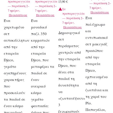
προπαραγγελία
προπαραγγελία
13,90
€
— παράδοση 2–
— παράδοση 2–
— παράδοση 2–
7 ημέρες.
Σε
7 ημέρες.
7 ημέρες.
Περισσότερα
προπαραγγελία
Περισσότερα
Περισσότερα
Ένα
— παράδοση 2–
Ένα
Ένα
7 ημέρες.
πολύχρωμο
χαριτωμένο
μοναδικό
Περισσότερα
και
Δημιουργικό
σετ
παζλ 350
εντυπωσιακό
σετ
αυτοκόλλητων
κομματιών
σετ μακιγιάζ
περάσματος
από την
από την
προσώπου
χαντρών από
εταιρεία
εταιρεία
από την
την εταιρεία
Djeco,
Djeco, που
εταιρεία
Djeco, που
γεμάτο
μεταφέρει τα
Djeco,
δίνει στα
αγαπημένους
παιδιά σε
εμπνευσμένο
παιδιά τη
χαρακτήρες
έναν
από τη
δυνατότητα
που
ονειρικό
ζωντάνια και
να
προσκαλούν
κόσμο
τη χαρά του
«ζωντανέψουν»
τα παιδιά σε
γεμάτο
Ρίο.
3
έναν κόσμο
φαντασία:
Παπαγάλοι,
ξεχωριστούς
παιχνιδιού
ψάρια που