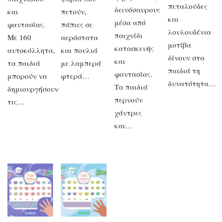
πεταλούδες
δεινόσαυρους
και
πετούν,
και
μέσα από
φαντασίας.
πάπιες σε
λουλουδένια
παιχνίδι
Με 160
αερόστατα
μοτίβα
κατασκευής
αυτοκόλλητα,
και πουλιά
δίνουν στα
και
τα παιδιά
με λαμπερά
παιδιά τη
φαντασίας.
μπορούν να
φτερά…
δυνατότητα…
Τα παιδιά
δημιουργήσουν
περνούν
τις…
χάντρες
και…