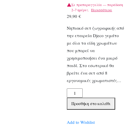
Σε προπαραγγελία — παράδοση
2–7 ημέρες.
Περισσότερα
29,90
€
Νηπιακό σετ ζωγραφικής από
την εταιρεία Djeco γεμάτο
με όλα τα είδη χρωμάτων
που μπορεί να
χρησιμοποιήσει ένα μικρό
παιδί. Στο εσωτερικό θα
βρείτε ένα σετ από 8
εργονομικές χρωματιστές…
Djecο
Σετ
Προσθήκη στο καλάθι
Ζωγραφικής
για
μικρά
Add to Wishlist