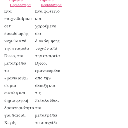
Περισσότερα
Περισσότερα
Ένα
Ένα φωτεινό
παιχνιδιάρικο
και
σετ
χαρούμενο
διακόσμησης
σετ
νυχιών από
διακόσμησης
την εταιρεία
νυχιών από
Djeco, που
την εταιρεία
μετατρέπει
Djeco,
το
εμπνευσμένο
«μανικιούρ»
από την
σε μια
άνοιξη και
εύκολη και
τις
δημιουργική
πεταλούδες,
δραστηριότητα
που
για παιδιά.
μετατρέπει
Χωρίς
το παιχνίδι