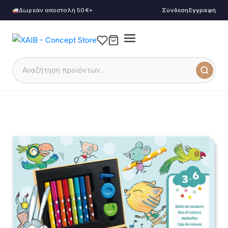
Δωρεάν αποστολή 50€+
Σύνδεση
Εγγραφή