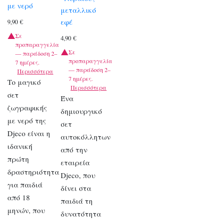
με νερό
μεταλλικό
εφέ
9,90
€
Σε
4,90
€
προπαραγγελία
Σε
— παράδοση 2–
προπαραγγελία
7 ημέρες.
— παράδοση 2–
Περισσότερα
7 ημέρες.
Το μαγικό
Περισσότερα
σετ
Ένα
ζωγραφικής
δημιουργικό
με νερό της
σετ
Djeco είναι η
αυτοκόλλητων
ιδανική
από την
πρώτη
εταιρεία
δραστηριότητα
Djeco, που
για παιδιά
δίνει στα
από 18
παιδιά τη
μηνών, που
δυνατότητα