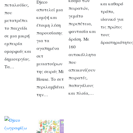
κόσμο των
Djeco
και καθαρό
πεταλούδες,
πειρατών,
αποτελεί μια
τρόπο,
που
γεμάτο
κομψή και
ιδανικό για
μετατρέπει
περιπέτεια,
έτοιμη λύση
τις πρώτες
το παιχνίδι
φαντασία και
παρουσίασης
τους
σε μια μικρή
δράση. Με
για τα
δραστηριότητε
εμπειρία
160
αγαπημένα
ομορφιάς και
αυτοκόλλητα
σετ
δημιουργίας.
που
μινιατούρων
Τα…
απεικονίζουν
της σειράς Mi
πειρατές,
House. Το σετ
παπαγάλους
περιλαμβάνει
και πλοία,…
την…