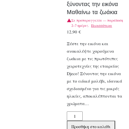
ξύνοντας την εικόνα
Μαθαίνω τα ζωάκια
Σε προπαραγγελία — παράδοση
2–7 ημέρες.
Περισσότερα
12,90
€
Ξύστε την εικόνα και
ανακαλύψτε χαρούμενα
ζωάκια με τις πρωτότυπες
χειροτεχνίες της εταιρείας
Djeco! Ξύνοντας την εικόνα
με το ειδικό μολύβι, ιδανικά
σχεδιασμένο για τις μικρές
ηλικίες, αποκαλύπτονται τα
χρώματα…
Djeco
Ανακαλύπτω
Προσθήκη στο καλάθι