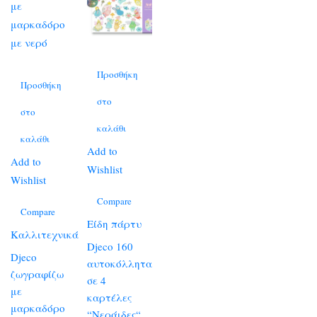
Προσθήκη
Προσθήκη
στο
στο
καλάθι
καλάθι
Add to
Add to
Wishlist
Wishlist
Compare
Compare
Είδη πάρτυ
Καλλιτεχνικά
Djeco 160
Djeco
αυτοκόλλητα
ζωγραφίζω
σε 4
με
καρτέλες
μαρκαδόρο
“Νεράιδες“