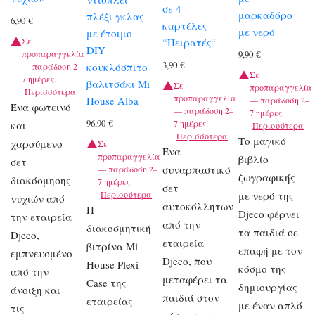
σε 4
μαρκαδόρο
πλέξι γκλας
6,90
€
καρτέλες
με νερό
με έτοιμο
“Πειρατές“
Σε
DIY
προπαραγγελία
9,90
€
3,90
€
κουκλόσπιτο
— παράδοση 2–
Σε
7 ημέρες.
βαλιτσάκι Mi
Σε
προπαραγγελία
Περισσότερα
προπαραγγελία
House Alba
— παράδοση 2–
Ένα φωτεινό
— παράδοση 2–
7 ημέρες.
96,90
€
7 ημέρες.
και
Περισσότερα
Περισσότερα
Το μαγικό
χαρούμενο
Σε
Ένα
προπαραγγελία
βιβλίο
σετ
συναρπαστικό
— παράδοση 2–
ζωγραφικής
διακόσμησης
7 ημέρες.
σετ
Περισσότερα
με νερό της
νυχιών από
αυτοκόλλητων
Η
Djeco φέρνει
την εταιρεία
από την
διακοσμητική
τα παιδιά σε
Djeco,
εταιρεία
βιτρίνα Mi
επαφή με τον
εμπνευσμένο
Djeco, που
House Plexi
κόσμο της
από την
μεταφέρει τα
Case της
δημιουργίας
άνοιξη και
παιδιά στον
εταιρείας
με έναν απλό
τις