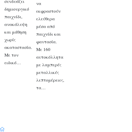
συνδυάζει
να
δημιουργικό
εκφραστούν
παιχνίδι,
ελεύθερα
ανακάλυψη
μέσα από
και μάθηση
παιχνίδι και
χωρίς
φαντασία.
ακαταστασία.
Με 160
Με τον
αυτοκόλλητα
ειδικό…
με λαμπερές
μεταλλικές
λεπτομέρειες,
τα…