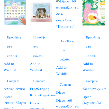
Προσθήκη
Προσθήκη
Προσθήκη
Προσθήκη
στο
στο
στο
στο
καλάθι
καλάθι
καλάθι
καλάθι
Add to
Add to
Add to
Add to
Wishlist
Wishlist
Wishlist
Wishlist
Compare
Compare
Compare
Compare
Αποκριάτικα
Εξοπλισμός
Καλλιτεχνικά
Djeco
Καταστημάτων
Djeco
Djeco
Djeco 160
αυτοκόλλητα
ζωγραφίζω
Djeco
αυτοκόλλητα
νυχιών
με
ντισπλέι