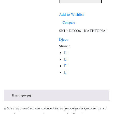
ξύνοντας
την
εικόνα
Add to Wishlist
Μαθαίνω
Compare
τα
SKU:
DJ00041
ΚΑΤΗΓΟΡΙΑ:
ζωάκια
Djeco
ποσότητα
Share :
Περιγραφή
Ξύστε την εικόνα και ανακαλύψτε χαρούμενα ζωάκια με τις