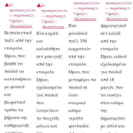
προπαραγγελία
προπαραγγελία
Σε
Σε
— παράδοση 2–
— παράδοση 2–
προπαραγγελία
προπαραγγελία
7 ημέρες.
7 ημέρες.
— παράδοση 2–
— παράδοση 2–
Περισσότερα
Περισσότερα
7 ημέρες.
7 ημέρες.
Ένα
Δημιουργικό
Περισσότερα
Περισσότερα
Εκπαιδευτικό
Ένα κομψό
μοναδικό
σετ κολάζ
παζλ από την
και
παζλ 350
από την
εταιρεία
καλαίσθητο
κομματιών
εταιρεία
Djeco, που
σετ μακιγιάζ
από την
Djeco, ειδικά
βοηθά τα
από την
εταιρεία
σχεδιασμένο
παιδιά να
εταιρεία
Djeco, που
για παιδιά
κατανοήσουν
Djeco,
μεταφέρει τα
από 18
με φυσικό
σχεδιασμένο
παιδιά σε
μηνών, που
και
για παιδιά
έναν
τα εισάγει
βιωματικό
που
ονειρικό
στον κόσμο
τρόπο τα
λατρεύουν
κόσμο
της
βήματα της
το παιχνίδι
γεμάτο
δημιουργίας
καθημερινής
ρόλων και
φαντασία:
με απλό και
ρουτίνας,