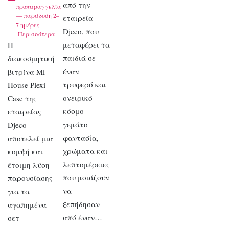
από την
προπαραγγελία
— παράδοση 2–
εταιρεία
7 ημέρες.
Djeco, που
Περισσότερα
μεταφέρει τα
Η
παιδιά σε
διακοσμητική
έναν
βιτρίνα Mi
τρυφερό και
House Plexi
ονειρικό
Case της
κόσμο
εταιρείας
γεμάτο
Djeco
φαντασία,
αποτελεί μια
χρώματα και
κομψή και
λεπτομέρειες
έτοιμη λύση
που μοιάζουν
παρουσίασης
να
για τα
ξεπήδησαν
αγαπημένα
από έναν…
σετ