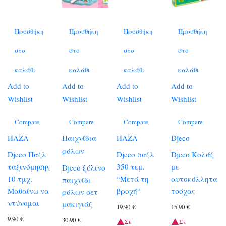
Προσθήκη
Προσθήκη
Προσθήκη
Προσθήκη
στο
στο
στο
στο
καλάθι
καλάθι
καλάθι
καλάθι
Add to
Add to
Add to
Add to
Wishlist
Wishlist
Wishlist
Wishlist
Compare
Compare
Compare
Compare
ΠΑΖΛ
Παιχνίδια
ΠΑΖΛ
Djeco
ρόλων
Djeco Παζλ
Djeco παζλ
Djeco Κολάζ
ταξινόμησης
350 τεμ.
με
Djeco ξύλινο
10 τμχ.
“Μετά τη
αυτοκόλλητα
παιχνίδι
Μαθαίνω να
βροχή“
τσόχας
ρόλων σετ
ντύνομαι
μακιγιάζ
19,90
€
15,90
€
9,90
€
30,90
€
Σε
Σε