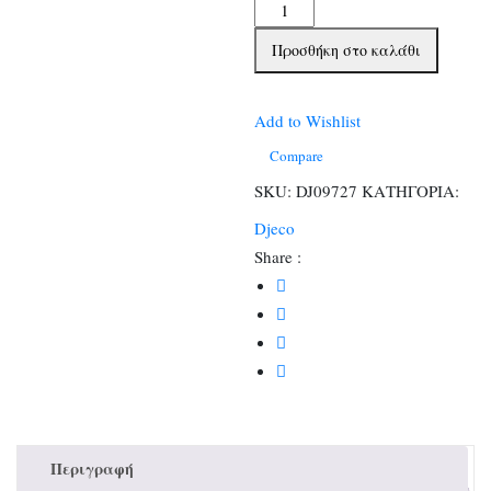
Djeco
Ανακαλύπτω
Προσθήκη στο καλάθι
ξύνοντας
την
εικόνα
Add to Wishlist
-
Compare
ολογραφικό
SKU:
DJ09727
ΚΑΤΗΓΟΡΙΑ:
εφέ
Djeco
Διάστημα
Share :
ποσότητα
Περιγραφή