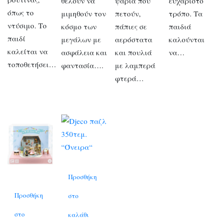
θέλουν να
ψάρια που
ευχάριστο
όπως το
μιμηθούν τον
πετούν,
τρόπο. Τα
ντύσιμο. Το
κόσμο των
πάπιες σε
παιδιά
παιδί
μεγάλων με
αερόστατα
καλούνται
καλείται να
ασφάλεια και
και πουλιά
να…
τοποθετήσει…
φαντασία….
με λαμπερά
φτερά…
Προσθήκη
Προσθήκη
στο
στο
καλάθι