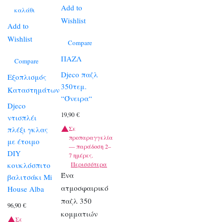
Add to
καλάθι
Wishlist
Add to
Wishlist
Compare
ΠΑΖΛ
Compare
Djeco παζλ
Εξοπλισμός
350τεμ.
Καταστημάτων
“Όνειρα“
Djeco
19,90
€
ντισπλέι
Σε
πλέξι γκλας
προπαραγγελία
με έτοιμο
— παράδοση 2–
DIY
7 ημέρες.
Περισσότερα
κουκλόσπιτο
Ένα
βαλιτσάκι Mi
ατμοσφαιρικό
House Alba
παζλ 350
96,90
€
κομματιών
Σε