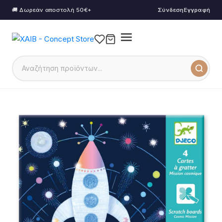
🚚 Δωρεάν αποστολή 50€+
Σύνδεση
Εγγραφή