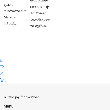
διαδικασία
χωρίς
κατασκευής.
ακαταστασία.
Τα παιδιά
Με τον
τοποθετούν
ειδικό…
το σχέδιο…
0
0
A little joy for everyone
Menu