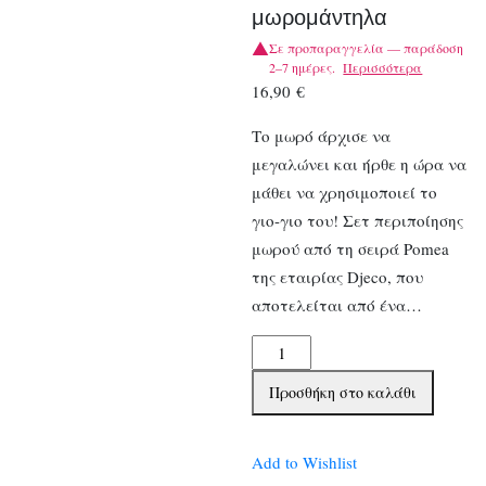
μωρομάντηλα
Σε προπαραγγελία — παράδοση
2–7 ημέρες.
Περισσότερα
16,90
€
Το μωρό άρχισε να
μεγαλώνει και ήρθε η ώρα να
μάθει να χρησιμοποιεί το
γιο-γιο του! Σετ περιποίησης
μωρού από τη σειρά Pomea
της εταιρίας Djeco, που
αποτελείται από ένα…
Djeco
αξεσουάρ
Προσθήκη στο καλάθι
για
κούκλα
Γιο-
Add to Wishlist