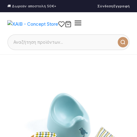
🚚 Δωρεάν αποστολή 50€+
Σύνδεση
Εγγραφή