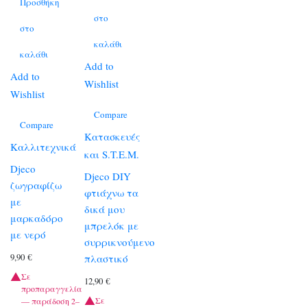
Προσθήκη
στο
στο
καλάθι
καλάθι
Add to
Add to
Wishlist
Wishlist
Compare
Compare
Κατασκευές
Καλλιτεχνικά
και S.T.E.M.
Djeco
Djeco DIY
ζωγραφίζω
φτιάχνω τα
με
δικά μου
μαρκαδόρο
μπρελόκ με
με νερό
συρρικνούμενο
9,90
€
πλαστικό
Σε
12,90
€
προπαραγγελία
Σε
— παράδοση 2–