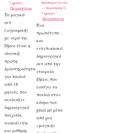
προπαραγγελία
7 ημέρες.
— παράδοση 2–
Περισσότερα
7 ημέρες.
Το μαγικό
Περισσότερα
σετ
Ένα
ζωγραφικής
πρωτότυπο
με νερό της
και
Djeco είναι η
εντυπωσιακό
ιδανική
δημιουργικό
πρώτη
σετ από την
δραστηριότητα
εταιρεία
για παιδιά
Djeco, που
από 18
εισάγει τα
μηνών, που
παιδιά στον
συνδυάζει
κόσμο του
δημιουργικό
pixel art μέσα
παιχνίδι,
από μια
ανακάλυψη
«μαγική»
και μάθηση