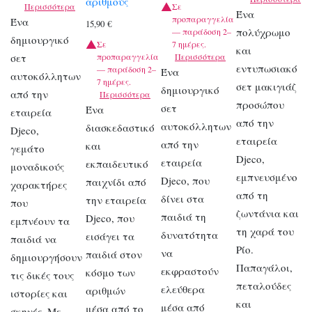
αριθμούς
Περισσότερα
Σε
Ένα
προπαραγγελία
Ένα
15,90
€
πολύχρωμο
— παράδοση 2–
δημιουργικό
Σε
7 ημέρες.
και
σετ
προπαραγγελία
Περισσότερα
εντυπωσιακό
— παράδοση 2–
Ένα
αυτοκόλλητων
7 ημέρες.
σετ μακιγιάζ
δημιουργικό
από την
Περισσότερα
προσώπου
σετ
Ένα
εταιρεία
από την
αυτοκόλλητων
διασκεδαστικό
Djeco,
εταιρεία
από την
και
γεμάτο
Djeco,
εταιρεία
εκπαιδευτικό
μοναδικούς
εμπνευσμένο
Djeco, που
παιχνίδι από
χαρακτήρες
από τη
δίνει στα
την εταιρεία
που
ζωντάνια και
παιδιά τη
Djeco, που
εμπνέουν τα
τη χαρά του
δυνατότητα
εισάγει τα
παιδιά να
Ρίο.
να
παιδιά στον
δημιουργήσουν
Παπαγάλοι,
εκφραστούν
κόσμο των
τις δικές τους
πεταλούδες
ελεύθερα
αριθμών
ιστορίες και
και
μέσα από
μέσα από το
σκηνές. Με