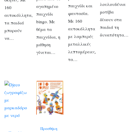
λουλουδένια
παιχνίδι και
αγαπημένο
160
μοτίβα
φαντασία.
παιχνίδι
αυτοκόλλητα,
δίνουν στα
Με 160
bingo. Με
τα παιδιά
παιδιά τη
αυτοκόλλητα
θέμα τα
μπορούν
δυνατότητα…
με λαμπερές
παιχνίδια, η
να…
μεταλλικές
μάθηση
λεπτομέρειες,
γίνεται…
τα…
Προσθήκη