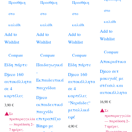
Προσθήκη
Προσθήκη
Προσθήκη
στο
στο
στο
στο
καλάθι
καλάθι
καλάθι
καλάθι
Add to
Add to
Add to
Add to
Wishlist
Wishlist
Wishlist
Wishlist
Compare
Compare
Compare
Compare
Αποκριάτικα
Είδη πάρτυ
Παιδαγωγικά
Είδη πάρτυ
Djeco σετ
-
Djeco 160
Djeco 160
μακιγιάζ με
Εκπαιδευτικά
αυτοκόλλητα
αυτοκόλλητα
στένσιλ και
παιχνίδια
σε 4
σε 4
αυτοκόλλητα
καρτέλες
καρτέλες
Djeco
16,90
€
“Νεράιδες“
εκπαιδευτικό
3,90
€
μεταλλικό
Σε
παιχνίδι
Σε
προπαραγγελία
εφέ
επιτραπέζιο
προπαραγγελία
— παράδοση 2–
— παράδοση 2–
Bingo με
4,90
€
7 ημέρες.
7 ημέρες.
Περισσότερα