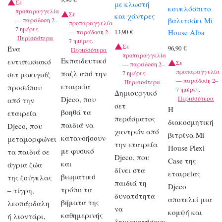
Σε
με κλωστή
κουκλόσπιτο
προπαραγγελία
Σε
και χάντρες
βαλιτσάκι Mi
— παράδοση 2–
προπαραγγελία
7 ημέρες.
House Alba
13,90
€
— παράδοση 2–
Περισσότερα
7 ημέρες.
Σε
Ένα
96,90
€
Περισσότερα
προπαραγγελία
Εκπαιδευτικό
εντυπωσιακό
Σε
— παράδοση 2–
προπαραγγελία
παζλ από την
7 ημέρες.
σετ μακιγιάζ
— παράδοση 2–
Περισσότερα
εταιρεία
προσώπου
7 ημέρες.
Δημιουργικό
Djeco, που
Περισσότερα
από την
σετ
Η
βοηθά τα
εταιρεία
περάσματος
διακοσμητική
παιδιά να
Djeco, που
χαντρών από
βιτρίνα Mi
κατανοήσουν
μεταμορφώνει
την εταιρεία
House Plexi
με φυσικό
τα παιδιά σε
Djeco, που
Case της
και
άγρια ζώα
δίνει στα
εταιρείας
βιωματικό
της ζούγκλας
παιδιά τη
Djeco
τρόπο τα
– τίγρη,
δυνατότητα
αποτελεί μια
βήματα της
λεοπάρδαλη
να
κομψή και
καθημερινής
ή λιοντάρι,
δημιουργήσουν