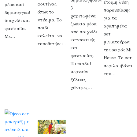
έτοιμη λύση
ρουτίνας,
μέσα από
3
παρουσίασης
όπως το
δημιουργικό
χαριτωμένα
για τα
ντύσιμο. Το
παιχνίδι και
ζωάκια μέσα
αγαπημένα
παιδί
φαντασία.
από παιχνίδι
σετ
καλείται να
Με…
κατασκευής
μινιατούρων
τοποθετήσει…
και
της σειράς Mi
φαντασίας.
House. Το σετ
Τα παιδιά
περιλαμβάνει
περνούν
την…
ξύλινες
χάντρες…