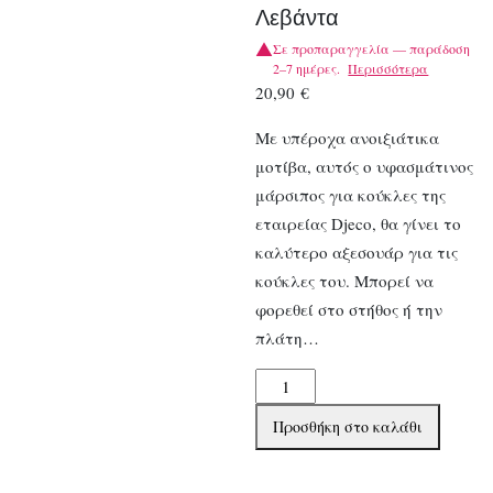
Λεβάντα
Σε προπαραγγελία — παράδοση
2–7 ημέρες.
Περισσότερα
20,90
€
Με υπέροχα ανοιξιάτικα
μοτίβα, αυτός ο υφασμάτινος
μάρσιπος για κούκλες της
εταιρείας Djeco, θα γίνει το
καλύτερο αξεσουάρ για τις
κούκλες του. Μπορεί να
φορεθεί στο στήθος ή την
πλάτη…
Djeco
αξεσουάρ
Προσθήκη στο καλάθι
για
κούκλα