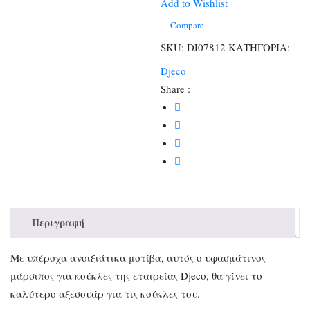
Μάρσιπος
Add to Wishlist
Λεβάντα
Compare
ποσότητα
SKU:
DJ07812
ΚΑΤΗΓΟΡΙΑ:
Djeco
Share :
Περιγραφή
Με υπέροχα ανοιξιάτικα μοτίβα, αυτός ο υφασμάτινος
μάρσιπος για κούκλες της εταιρείας Djeco, θα γίνει το
καλύτερο αξεσουάρ για τις κούκλες του.