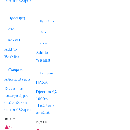
Προσθήκη
Προσθήκη
στο
στο
καλάθι
καλάθι
Add to
Add to
Wishlist
Wishlist
Compare
Compare
Αποκριάτικα
ΠΑΖΛ
Djeco σετ
Djeco παζλ
μακιγιάζ με
1000τεμ.
στένσιλ και
“Γαλήνια
αυτοκόλλητα
πουλιά“
16,90
€
19,90
€
Σε