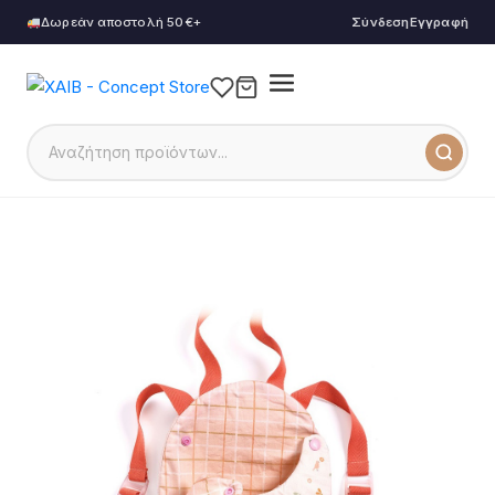
Δωρεάν αποστολή 50€+
Σύνδεση
Εγγραφή