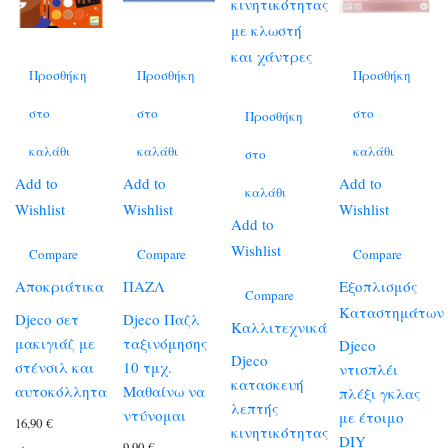
Προσθήκη
Προσθήκη
Προσθήκη
στο
στο
στο
Προσθήκη
καλάθι
καλάθι
καλάθι
στο
Add to
Add to
Add to
καλάθι
Wishlist
Wishlist
Wishlist
Add to
Wishlist
Compare
Compare
Compare
Αποκριάτικα
ΠΑΖΛ
Εξοπλισμός
Compare
Καταστημάτων
Djeco σετ
Djeco Παζλ
Καλλιτεχνικά
μακιγιάζ με
ταξινόμησης
Djeco
Djeco
στένσιλ και
10 τμχ.
ντισπλέι
κατασκευή
αυτοκόλλητα
Μαθαίνω να
πλέξι γκλας
λεπτής
ντύνομαι
με έτοιμο
16,90
€
κινητικότητας
DIY
9,90
€