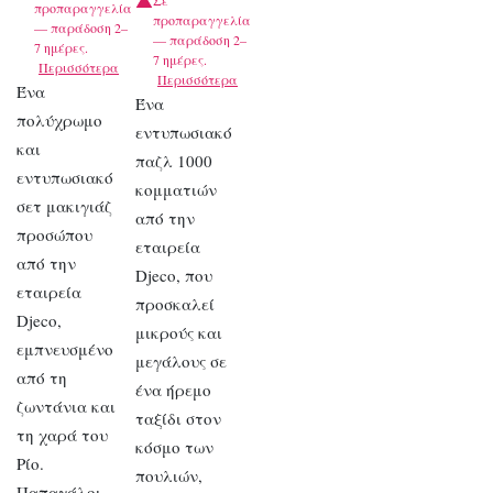
Σε
προπαραγγελία
προπαραγγελία
— παράδοση 2–
— παράδοση 2–
7 ημέρες.
7 ημέρες.
Περισσότερα
Περισσότερα
Ένα
Ένα
πολύχρωμο
εντυπωσιακό
και
παζλ 1000
εντυπωσιακό
κομματιών
σετ μακιγιάζ
από την
προσώπου
εταιρεία
από την
Djeco, που
εταιρεία
προσκαλεί
Djeco,
μικρούς και
εμπνευσμένο
μεγάλους σε
από τη
ένα ήρεμο
ζωντάνια και
ταξίδι στον
τη χαρά του
κόσμο των
Ρίο.
πουλιών,
Παπαγάλοι,