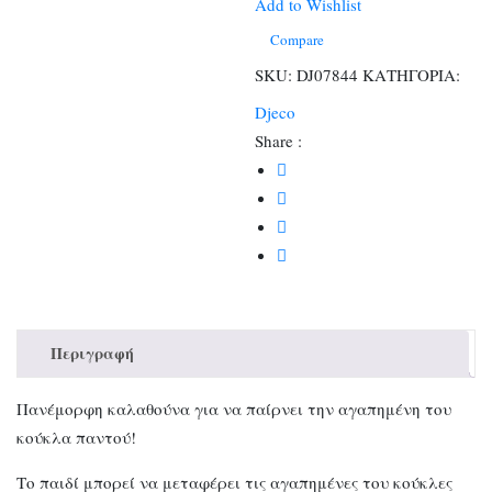
υφασμάτινη
Add to Wishlist
Καλαθούνα
Compare
ροζ
SKU:
DJ07844
ΚΑΤΗΓΟΡΙΑ:
ποσότητα
Djeco
Share :
Περιγραφή
Πανέμορφη καλαθούνα για να παίρνει την αγαπημένη του
κούκλα παντού!
Το παιδί μπορεί να μεταφέρει τις αγαπημένες του κούκλες