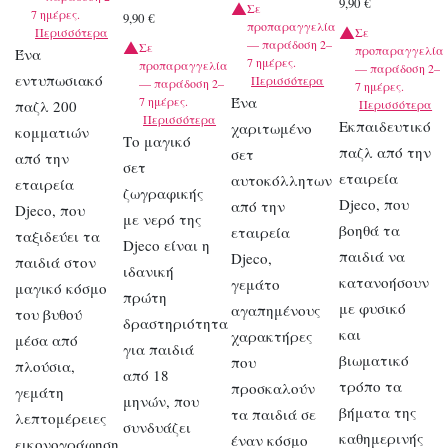
9,90
€
Σε
7 ημέρες.
9,90
€
προπαραγγελία
Περισσότερα
Σε
— παράδοση 2–
Σε
προπαραγγελία
Ένα
7 ημέρες.
προπαραγγελία
— παράδοση 2–
εντυπωσιακό
Περισσότερα
— παράδοση 2–
7 ημέρες.
Ένα
7 ημέρες.
παζλ 200
Περισσότερα
Περισσότερα
Εκπαιδευτικό
χαριτωμένο
κομματιών
Το μαγικό
παζλ από την
σετ
από την
σετ
εταιρεία
αυτοκόλλητων
εταιρεία
ζωγραφικής
Djeco, που
από την
Djeco, που
με νερό της
βοηθά τα
εταιρεία
ταξιδεύει τα
Djeco είναι η
παιδιά να
Djeco,
παιδιά στον
ιδανική
κατανοήσουν
γεμάτο
μαγικό κόσμο
πρώτη
με φυσικό
αγαπημένους
του βυθού
δραστηριότητα
και
χαρακτήρες
μέσα από
για παιδιά
βιωματικό
που
πλούσια,
από 18
τρόπο τα
προσκαλούν
γεμάτη
μηνών, που
βήματα της
τα παιδιά σε
λεπτομέρειες
συνδυάζει
καθημερινής
έναν κόσμο
εικονογράφηση.