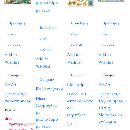
Προσθήκη
Προσθήκη
Προσθήκη
Προσθήκη
στο
στο
στο
στο
καλάθι
καλάθι
καλάθι
καλάθι
Add to
Add to
Add to
Add to
Wishlist
Wishlist
Wishlist
Wishlist
Compare
Compare
Compare
Compare
ΠΑΖΛ
Είδη πάρτυ
ΠΑΖΛ
Καλλιτεχνικά
Djeco Παζλ
Djeco 160
Djeco Παζλ
Djeco
παρατήρησης
αυτοκόλλητα
ταξινόμησης
ζωγραφίζω
σε 4
10 τμχ.
15,90
€
με
καρτέλες
Μαθαίνω να
μαρκαδόρο
Σε
ντύνομαι
προπαραγγελία
3,90
€
με νερό
— παράδοση 2–