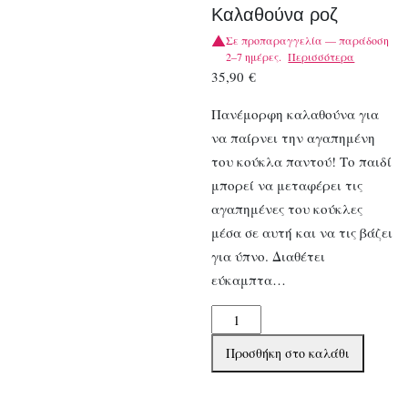
Καλαθούνα ροζ
Σε προπαραγγελία — παράδοση
2–7 ημέρες.
Περισσότερα
35,90
€
Πανέμορφη καλαθούνα για
να παίρνει την αγαπημένη
του κούκλα παντού! Το παιδί
μπορεί να μεταφέρει τις
αγαπημένες του κούκλες
μέσα σε αυτή και να τις βάζει
για ύπνο. Διαθέτει
εύκαμπτα…
Djeco
αξεσουάρ
Προσθήκη στο καλάθι
για
κούκλα