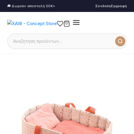
🚚 Δωρεάν αποστολή 50€+
Σύνδεση
Εγγραφή