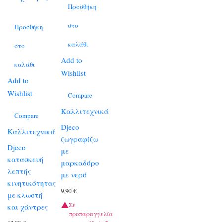
Προσθήκη
στο
Προσθήκη
καλάθι
στο
Add to
καλάθι
Wishlist
Add to
Wishlist
Compare
Καλλιτεχνικά
Compare
Djeco
Καλλιτεχνικά
ζωγραφίζω
Djeco
με
κατασκευή
μαρκαδόρο
λεπτής
με νερό
κινητικότητας
9,90
€
με κλωστή
Σε
και χάντρες
προπαραγγελία