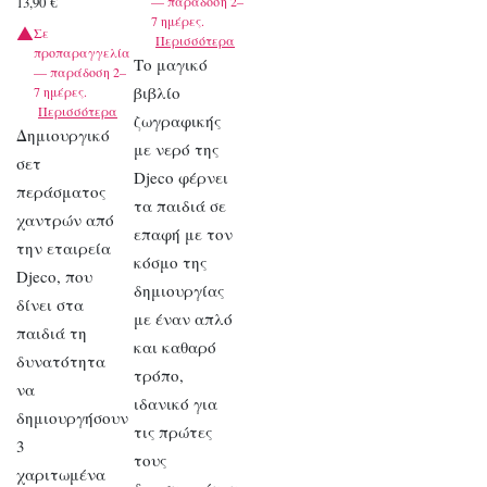
13,90
€
— παράδοση 2–
7 ημέρες.
Σε
Περισσότερα
προπαραγγελία
Το μαγικό
— παράδοση 2–
βιβλίο
7 ημέρες.
Περισσότερα
ζωγραφικής
Δημιουργικό
με νερό της
σετ
Djeco φέρνει
περάσματος
τα παιδιά σε
χαντρών από
επαφή με τον
την εταιρεία
κόσμο της
Djeco, που
δημιουργίας
δίνει στα
με έναν απλό
παιδιά τη
και καθαρό
δυνατότητα
τρόπο,
να
ιδανικό για
δημιουργήσουν
τις πρώτες
3
τους
χαριτωμένα