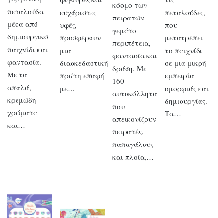
κόσμο των
πεταλούδα
ευχάριστες
πεταλούδες,
πειρατών,
μέσα από
υφές,
που
γεμάτο
δημιουργικό
προσφέρουν
μετατρέπει
περιπέτεια,
παιχνίδι και
μια
το παιχνίδι
φαντασία και
φαντασία.
διασκεδαστική
σε μια μικρή
δράση. Με
Με τα
πρώτη επαφή
εμπειρία
160
απαλά,
με…
ομορφιάς και
αυτοκόλλητα
κρεμώδη
δημιουργίας.
που
χρώματα
Τα…
απεικονίζουν
και…
πειρατές,
παπαγάλους
και πλοία,…