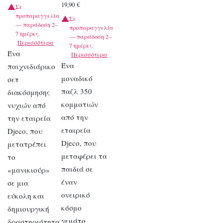
19,90
€
Σε
προπαραγγελία
Σε
— παράδοση 2–
προπαραγγελία
7 ημέρες.
— παράδοση 2–
Περισσότερα
7 ημέρες.
Ένα
Περισσότερα
Ένα
παιχνιδιάρικο
μοναδικό
σετ
παζλ 350
διακόσμησης
κομματιών
νυχιών από
από την
την εταιρεία
εταιρεία
Djeco, που
Djeco, που
μετατρέπει
μεταφέρει τα
το
παιδιά σε
«μανικιούρ»
έναν
σε μια
ονειρικό
εύκολη και
κόσμο
δημιουργική
γεμάτο
δραστηριότητα