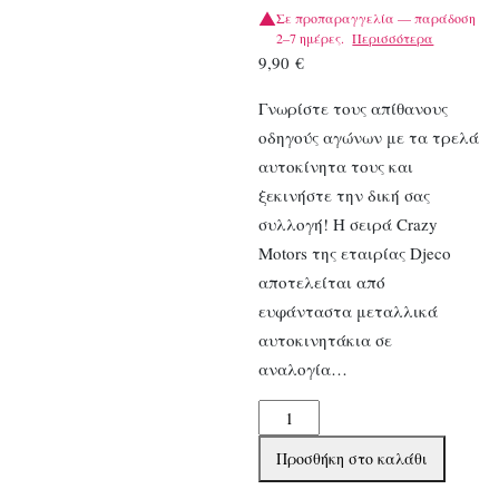
Σε προπαραγγελία — παράδοση
2–7 ημέρες.
Περισσότερα
9,90
€
Γνωρίστε τους απίθανους
οδηγούς αγώνων με τα τρελά
αυτοκίνητα τους και
ξεκινήστε την δική σας
συλλογή! Η σειρά Crazy
Motors της εταιρίας Djeco
αποτελείται από
ευφάνταστα μεταλλικά
αυτοκινητάκια σε
αναλογία…
Djeco
Αυτοκίνητο
Προσθήκη στο καλάθι
με