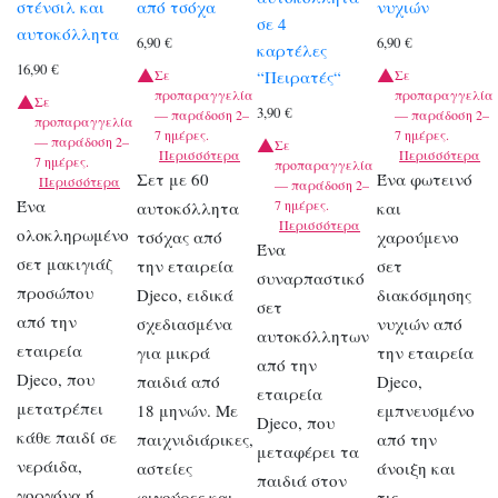
στένσιλ και
από τσόχα
νυχιών
σε 4
αυτοκόλλητα
6,90
€
6,90
€
καρτέλες
16,90
€
“Πειρατές“
Σε
Σε
προπαραγγελία
προπαραγγελία
Σε
3,90
€
— παράδοση 2–
— παράδοση 2–
προπαραγγελία
7 ημέρες.
7 ημέρες.
— παράδοση 2–
Σε
Περισσότερα
Περισσότερα
7 ημέρες.
προπαραγγελία
Σετ με 60
Ένα φωτεινό
Περισσότερα
— παράδοση 2–
Ένα
7 ημέρες.
αυτοκόλλητα
και
Περισσότερα
ολοκληρωμένο
τσόχας από
χαρούμενο
Ένα
σετ μακιγιάζ
την εταιρεία
σετ
συναρπαστικό
προσώπου
Djeco, ειδικά
διακόσμησης
σετ
από την
σχεδιασμένα
νυχιών από
αυτοκόλλητων
εταιρεία
για μικρά
την εταιρεία
από την
Djeco, που
παιδιά από
Djeco,
εταιρεία
μετατρέπει
18 μηνών. Με
εμπνευσμένο
Djeco, που
κάθε παιδί σε
παιχνιδιάρικες,
από την
μεταφέρει τα
νεράιδα,
αστείες
άνοιξη και
παιδιά στον
γοργόνα ή
φιγούρες και
τις