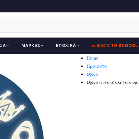
ΚΊΑ
ΜΆΡΚΕΣ
ΕΠΟΧΙΚΆ
🎒 BACK TO SCHOOL
Home
Προϊόντα
Djeco
Djeco αυτοκόλλητα δωμα