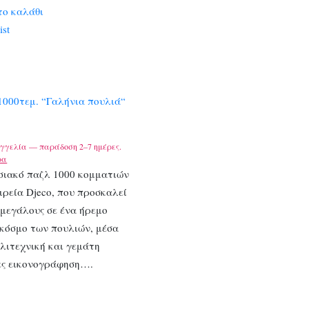
το καλάθι
ist
1000τεμ. “Γαλήνια πουλιά“
γγελία — παράδοση 2–7 ημέρες.
ρα
σιακό παζλ 1000 κομματιών
ιρεία Djeco, που προσκαλεί
 μεγάλους σε ένα ήρεμο
 κόσμο των πουλιών, μέσα
λιτεχνική και γεμάτη
ες εικονογράφηση….