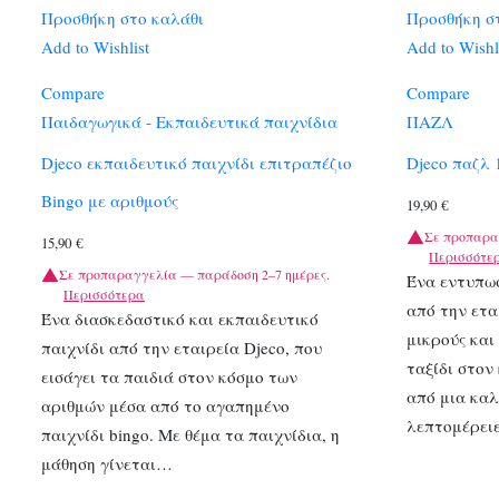
Προσθήκη στο καλάθι
Προσθήκη σ
Add to Wishlist
Add to Wishl
Compare
Compare
Παιδαγωγικά - Εκπαιδευτικά παιχνίδια
ΠΑΖΛ
Djeco εκπαιδευτικό παιχνίδι επιτραπέζιο
Djeco παζλ 
Bingo με αριθμούς
19,90
€
Σε προπαρα
15,90
€
Περισσότε
Σε προπαραγγελία — παράδοση 2–7 ημέρες.
Ένα εντυπω
Περισσότερα
από την ετα
Ένα διασκεδαστικό και εκπαιδευτικό
μικρούς και
παιχνίδι από την εταιρεία Djeco, που
ταξίδι στον
εισάγει τα παιδιά στον κόσμο των
από μια καλ
αριθμών μέσα από το αγαπημένο
λεπτομέρει
παιχνίδι bingo. Με θέμα τα παιχνίδια, η
μάθηση γίνεται…