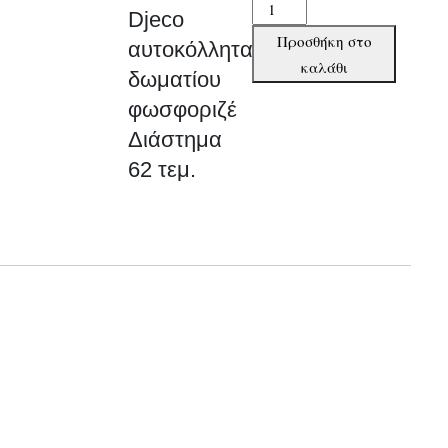
Djeco
Djeco
αυτοκόλλητα
Προσθήκη στο
αυτοκόλλητα
δωματίου
καλάθι
δωματίου
φωσφοριζέ
φωσφοριζέ
Διάστημα
62
Διάστημα
τεμ.
62 τεμ.
ποσότητα