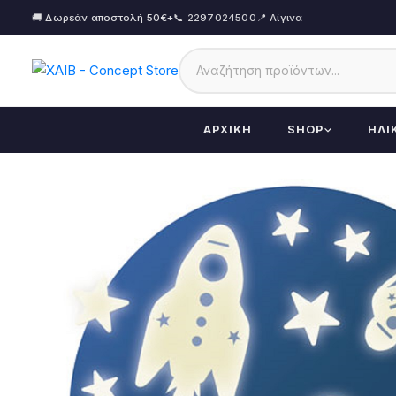
🚚 Δωρεάν αποστολή 50€+
📞 2297024500
📍 Αίγινα
ΑΡΧΙΚΉ
SHOP
ΗΛΙ