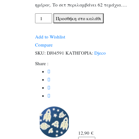
ημέρας. Το σετ περιλαμβάνει 62 τεμάχια….
Djeco
Προσθήκη στο καλάθι
αυτοκόλλητα
δωματίου
Add to Wishlist
φωσφοριζέ
Compare
Διάστημα
SKU:
DJ04591
ΚΑΤΗΓΟΡΙΑ:
Djeco
62
Share :
τεμ.
ποσότητα
12,90
€