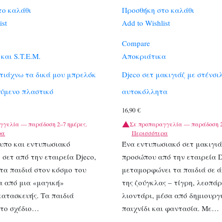
το καλάθι
Προσθήκη στο καλάθι
ist
Add to Wishlist
Compare
και S.T.E.M.
Αποκριάτικα
τιάχνω τα δικά μου μπρελόκ
Djeco σετ μακιγιάζ με στένσι
ούμενο πλαστικό
αυτοκόλλητα
16,90
€
γγελία — παράδοση 2–7 ημέρες.
Σε προπαραγγελία — παράδοση 2
ρα
Περισσότερα
υπο και εντυπωσιακό
Ένα εντυπωσιακό σετ μακιγιά
 σετ από την εταιρεία Djeco,
προσώπου από την εταιρεία D
 τα παιδιά στον κόσμο του
μεταμορφώνει τα παιδιά σε ά
σα από μια «μαγική»
της ζούγκλας – τίγρη, λεοπά
κατασκευής. Τα παιδιά
λιοντάρι, μέσα από δημιουργ
 το σχέδιο…
παιχνίδι και φαντασία. Με…