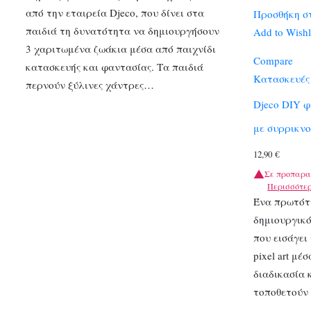
από την εταιρεία Djeco, που δίνει στα
Προσθήκη σ
παιδιά τη δυνατότητα να δημιουργήσουν
Add to Wishl
3 χαριτωμένα ζωάκια μέσα από παιχνίδι
Compare
κατασκευής και φαντασίας. Τα παιδιά
Κατασκευές 
περνούν ξύλινες χάντρες…
Djeco DIY φ
με συρρικν
12,90
€
Σε προπαρα
Περισσότε
Ένα πρωτότ
δημιουργικό
που εισάγει
pixel art μέ
διαδικασία 
τοποθετούν