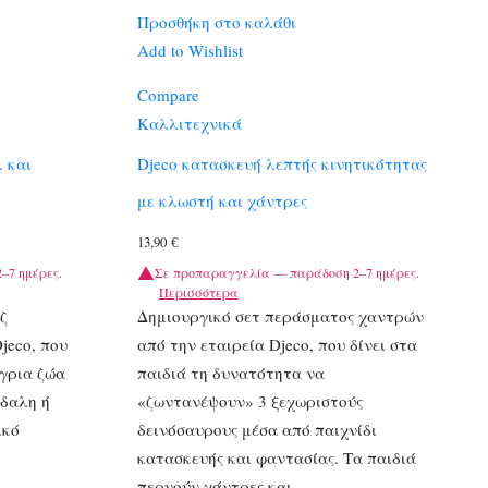
Προσθήκη στο καλάθι
Add to Wishlist
Compare
Καλλιτεχνικά
λ και
Djeco κατασκευή λεπτής κινητικότητας
με κλωστή και χάντρες
13,90
€
–7 ημέρες.
Σε προπαραγγελία — παράδοση 2–7 ημέρες.
Περισσότερα
ζ
Δημιουργικό σετ περάσματος χαντρών
jeco, που
από την εταιρεία Djeco, που δίνει στα
γρια ζώα
παιδιά τη δυνατότητα να
ρδαλη ή
«ζωντανέψουν» 3 ξεχωριστούς
ικό
δεινόσαυρους μέσα από παιχνίδι
κατασκευής και φαντασίας. Τα παιδιά
περνούν χάντρες και…