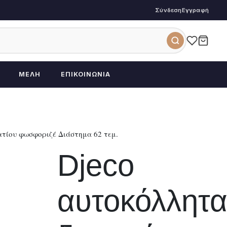
Σύνδεση
Εγγραφή
ΜΈΛΗ
ΕΠΙΚΟΙΝΩΝΊΑ
τίου φωσφοριζέ Διάστημα 62 τεμ.
Djeco
αυτοκόλλητ