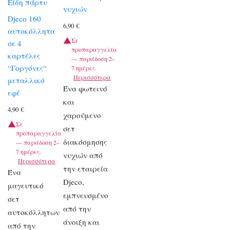
Είδη πάρτυ
νυχιών
Djeco 160
6,90
€
αυτοκόλλητα
Σε
σε 4
προπαραγγελία
καρτέλες
— παράδοση 2–
“Γοργόνες“
7 ημέρες.
Περισσότερα
μεταλλικό
Ένα φωτεινό
εφέ
και
4,90
€
χαρούμενο
Σε
σετ
προπαραγγελία
διακόσμησης
— παράδοση 2–
7 ημέρες.
νυχιών από
Περισσότερα
την εταιρεία
Ένα
Djeco,
μαγευτικό
εμπνευσμένο
σετ
από την
αυτοκόλλητων
άνοιξη και
από την