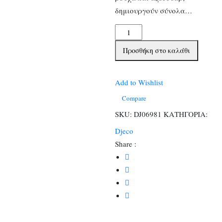
δημιουργούν σύνολα…
Djeco
Αυτοκόλλητα
Προσθήκη στο καλάθι
επανατοποθετούμενα
με
4
Add to Wishlist
κάρτες
Compare
Miss
SKU:
DJ06981
ΚΑΤΗΓΟΡΙΑ:
Lilyruby
Djeco
ποσότητα
Share :