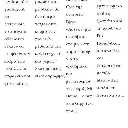
σχεδιασμένο
μικρούς και
εμπνευσμένο
Case της
για παιδιά
μεγάλους σε
από τη
εταιρείας
που
ένα ήρεμο
ζωντάνια και
Djeco
λατρεύουν
ταξίδι στον
τη χαρά του
αποτελεί μια
το παιχνίδι
κόσμο των
Ρίο.
κομψή και
ρόλων και
πουλιών,
Παπαγάλοι,
έτοιμη λύση
θέλουν να
μέσα από μια
πεταλούδες
παρουσίασης
μιμηθούν τον
καλλιτεχνική
και
για τα
κόσμο των
και γεμάτη
λουλουδένια
αγαπημένα
μεγάλων με
λεπτομέρειες
μοτίβα
σετ
ασφάλεια και
εικονογράφηση….
δίνουν στα
μινιατούρων
φαντασία….
παιδιά τη
της σειράς Mi
δυνατότητα…
House. Το σετ
περιλαμβάνει
την…