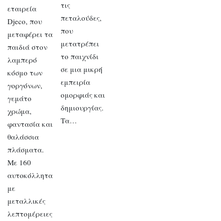
τις
εταιρεία
πεταλούδες,
Djeco, που
που
μεταφέρει τα
μετατρέπει
παιδιά στον
το παιχνίδι
λαμπερό
σε μια μικρή
κόσμο των
εμπειρία
γοργόνων,
ομορφιάς και
γεμάτο
δημιουργίας.
χρώμα,
Τα…
φαντασία και
θαλάσσια
πλάσματα.
Με 160
αυτοκόλλητα
με
μεταλλικές
λεπτομέρειες