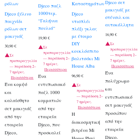
Djeco σετ
ρόλων
Καταστημάτων
Djeco παζλ
μακιγιάζ με
1000τεμ.
Djeco ξύλινο
Djeco
στένσιλ και
“Γαλήνια
παιχνίδι
ντισπλέι
αυτοκόλλητα
πουλιά“
ρόλων σετ
πλέξι γκλας
16,90
€
μακιγιάζ
με έτοιμο
19,90
€
DIY
Σε
30,90
€
Σε
προπαραγγελία
κουκλόσπιτο
προπαραγγελία
— παράδοση 2–
Σε
βαλιτσάκι Mi
— παράδοση 2–
7 ημέρες.
προπαραγγελία
7 ημέρες.
House Alba
Περισσότερα
— παράδοση 2–
Περισσότερα
7 ημέρες.
Ένα
Ένα
96,90
€
Περισσότερα
πολύχρωμο
Ένα κομψό
εντυπωσιακό
Σε
και
προπαραγγελία
και
παζλ 1000
— παράδοση 2–
εντυπωσιακό
καλαίσθητο
κομματιών
7 ημέρες.
σετ μακιγιάζ
Περισσότερα
σετ μακιγιάζ
από την
προσώπου
Η
από την
εταιρεία
από την
διακοσμητική
εταιρεία
Djeco, που
εταιρεία
βιτρίνα Mi
Djeco,
προσκαλεί
Djeco,
House Plexi