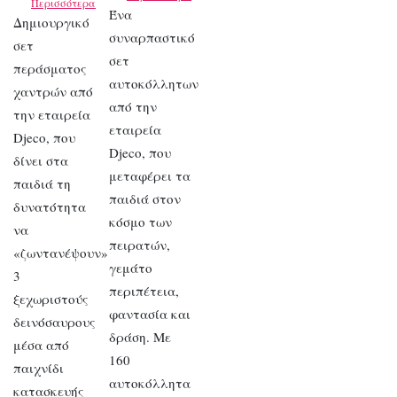
Περισσότερα
Ένα
Δημιουργικό
συναρπαστικό
σετ
σετ
περάσματος
αυτοκόλλητων
χαντρών από
από την
την εταιρεία
εταιρεία
Djeco, που
Djeco, που
δίνει στα
μεταφέρει τα
παιδιά τη
παιδιά στον
δυνατότητα
κόσμο των
να
πειρατών,
«ζωντανέψουν»
γεμάτο
3
περιπέτεια,
ξεχωριστούς
φαντασία και
δεινόσαυρους
δράση. Με
μέσα από
160
παιχνίδι
αυτοκόλλητα
κατασκευής