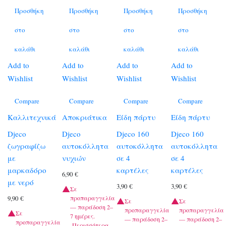
Προσθήκη
Προσθήκη
Προσθήκη
Προσθήκη
στο
στο
στο
στο
καλάθι
καλάθι
καλάθι
καλάθι
Add to
Add to
Add to
Add to
Wishlist
Wishlist
Wishlist
Wishlist
Compare
Compare
Compare
Compare
Καλλιτεχνικά
Αποκριάτικα
Είδη πάρτυ
Είδη πάρτυ
Djeco
Djeco
Djeco 160
Djeco 160
ζωγραφίζω
αυτοκόλλητα
αυτοκόλλητα
αυτοκόλλητα
με
νυχιών
σε 4
σε 4
μαρκαδόρο
καρτέλες
καρτέλες
6,90
€
με νερό
3,90
€
3,90
€
Σε
προπαραγγελία
9,90
€
Σε
Σε
— παράδοση 2–
προπαραγγελία
προπαραγγελία
Σε
7 ημέρες.
— παράδοση 2–
— παράδοση 2–
προπαραγγελία
Περισσότερα