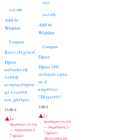
στο
καλάθι
καλάθι
Add to
Add to
Wishlist
Wishlist
Compare
Compare
Καλλιτεχνικά
Djeco
Djeco
Djeco 160
κατασκευή
αυτοκόλλητα
λεπτής
σε 4
κινητικότητας
καρτέλες
με κλωστή
“Πειρατές“
και χάντρες
3,90
€
13,90
€
Σε
Σε
προπαραγγελία
προπαραγγελία
— παράδοση 2–
— παράδοση 2–
7 ημέρες.
7 ημέρες.
Περισσότερα