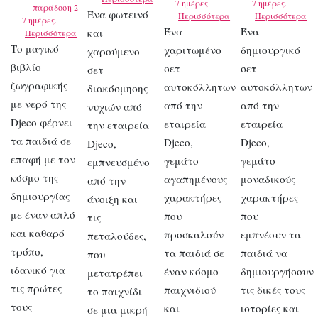
7 ημέρες.
7 ημέρες.
— παράδοση 2–
Ένα φωτεινό
Περισσότερα
Περισσότερα
7 ημέρες.
Ένα
Ένα
και
Περισσότερα
Το μαγικό
χαριτωμένο
δημιουργικό
χαρούμενο
βιβλίο
σετ
σετ
σετ
ζωγραφικής
αυτοκόλλητων
αυτοκόλλητων
διακόσμησης
με νερό της
από την
από την
νυχιών από
Djeco φέρνει
εταιρεία
εταιρεία
την εταιρεία
τα παιδιά σε
Djeco,
Djeco,
Djeco,
επαφή με τον
γεμάτο
γεμάτο
εμπνευσμένο
κόσμο της
αγαπημένους
μοναδικούς
από την
δημιουργίας
χαρακτήρες
χαρακτήρες
άνοιξη και
με έναν απλό
που
που
τις
και καθαρό
προσκαλούν
εμπνέουν τα
πεταλούδες,
τρόπο,
τα παιδιά σε
παιδιά να
που
ιδανικό για
έναν κόσμο
δημιουργήσουν
μετατρέπει
τις πρώτες
παιχνιδιού
τις δικές τους
το παιχνίδι
τους
και
ιστορίες και
σε μια μικρή