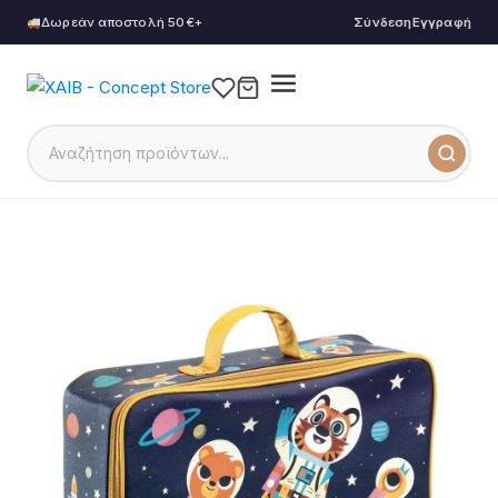
Δωρεάν αποστολή 50€+
Σύνδεση
Εγγραφή