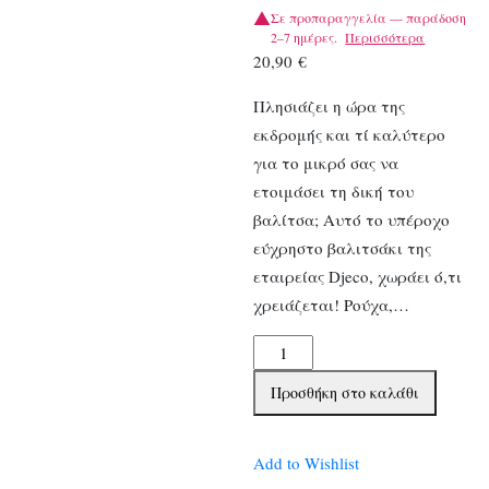
Σε προπαραγγελία — παράδοση
2–7 ημέρες.
Περισσότερα
20,90
€
Πλησιάζει η ώρα της
εκδρομής και τί καλύτερο
για το μικρό σας να
ετοιμάσει τη δική του
βαλίτσα; Αυτό το υπέροχο
εύχρηστο βαλιτσάκι της
εταιρείας Djeco, χωράει ό,τι
χρειάζεται! Ρούχα,…
Djeco
βαλιτσάκι
Προσθήκη στο καλάθι
ταξιδίου
Space
ποσότητα
Add to Wishlist