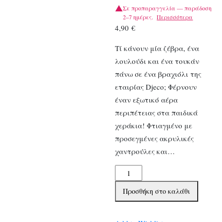
Σε προπαραγγελία — παράδοση
2–7 ημέρες.
Περισσότερα
4,90
€
Τί κάνουν μία ζέβρα, ένα
λουλούδι και ένα τουκάν
πάνω σε ένα βραχιόλι της
εταιρίας Djeco; Φέρνουν
έναν εξωτικό αέρα
περιπέτειας στα παιδικά
χεράκια! Φτιαγμένο με
προσεγμένες ακρυλικές
χαντρούλες και…
Djeco
βραχιόλι
Προσθήκη στο καλάθι
ζωάκια
ζούγκλας