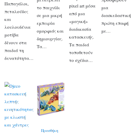
Παπαγάλοι,
pixel art μέσα
το παιχνίδι
μια
πεταλούδες
από μια
σε μια μικρή
διασκεδαστική
και
«μαγική»
εμπειρία
πρώτη επαφή
λουλουδένια
διαδικασία
ομορφιάς και
με…
μοτίβα
κατασκευής.
δημιουργίας.
δίνουν στα
Τα παιδιά
Τα…
παιδιά τη
τοποθετούν
δυνατότητα…
το σχέδιο…
Προσθήκη