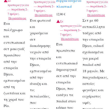
συρρικνούμενο
Σε
προπαραγγελία
προπαραγγελία
προπαραγγελία
πλαστικό
— παράδοση 2–
— παράδοση 2–
— παράδοση 2–
7 ημέρες.
7 ημέρες.
7 ημέρες.
12,90
€
Περισσότερα
Περισσότερα
Περισσότερα
Ένα φωτεινό
Σετ με 60
Σε
Ένα
προπαραγγελία
και
αυτοκόλλητα
πολύχρωμο
— παράδοση 2–
χαρούμενο
τσόχας από
7 ημέρες.
και
σετ
Περισσότερα
την εταιρεία
εντυπωσιακό
Ένα
διακόσμησης
Djeco, ειδικά
σετ μακιγιάζ
πρωτότυπο
νυχιών από
σχεδιασμένα
προσώπου
και
την εταιρεία
για μικρά
από την
εντυπωσιακό
Djeco,
παιδιά από
εταιρεία
δημιουργικό
εμπνευσμένο
18 μηνών. Με
Djeco,
σετ από την
από την
παιχνιδιάρικες,
εμπνευσμένο
εταιρεία
άνοιξη και
αστείες
από τη
Djeco, που
τις
φιγούρες και
ζωντάνια και
εισάγει τα
πεταλούδες,
ευχάριστες
τη χαρά του
παιδιά στον
που
υφές,
Ρίο.
κόσμο του
μετατρέπει
προσφέρουν