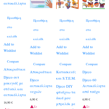
Προσθήκη
Προσθήκη
Προσθήκη
Προσθήκη
στο
στο
στο
στο
καλάθι
καλάθι
καλάθι
καλάθι
Add to
Add to
Add to
Add to
Wishlist
Wishlist
Wishlist
Wishlist
Compare
Compare
Compare
Compare
Αποκριάτικα
Αποκριάτικα
Κατασκευές
Djeco
Djeco σετ
και S.T.E.M.
Djeco
Djeco 60
μακιγιάζ με
αυτοκόλλητα
Αυτοκόλλητα
Djeco DIY
στένσιλ και
νυχιών
από τσόχα
φτιάχνω τα
αυτοκόλλητα
δικά μου
6,90
€
6,90
€
16,90
€
μπρελόκ με
Σε
Σε