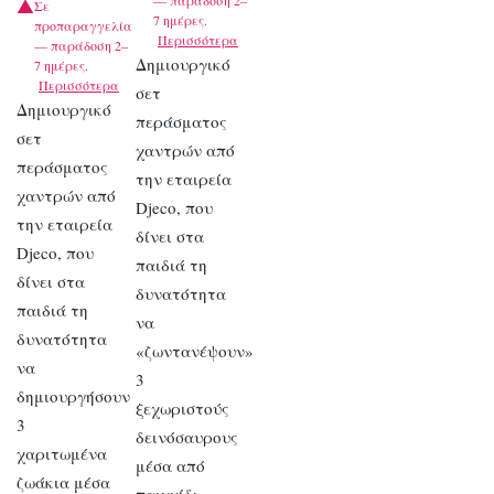
— παράδοση 2–
Σε
7 ημέρες.
προπαραγγελία
Περισσότερα
— παράδοση 2–
Δημιουργικό
7 ημέρες.
Περισσότερα
σετ
Δημιουργικό
περάσματος
σετ
χαντρών από
περάσματος
την εταιρεία
χαντρών από
Djeco, που
την εταιρεία
δίνει στα
Djeco, που
παιδιά τη
δίνει στα
δυνατότητα
παιδιά τη
να
δυνατότητα
«ζωντανέψουν»
να
3
δημιουργήσουν
ξεχωριστούς
3
δεινόσαυρους
χαριτωμένα
μέσα από
ζωάκια μέσα