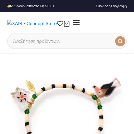
Δωρεάν αποστολή 50€+
Σύνδεση
Εγγραφή