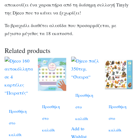
απεικονίζει ένα χαρακτήρα από τη διάσημη συλλογή Tinyly
της Djeco που το κάνει να ξεχωρίζει!
To βραχιόλι διαθέτει αλυσίδα που προσαρμόζεται, με
μέγιστο μέγεθος τα 18 εκατοστά.
Related products
Προσθήκη
Προσθήκη
Προσθήκη
στο
Προσθήκη
στο
στο
καλάθι
στο
Add to
καλάθι
καλάθι
καλάθι
Wishlist