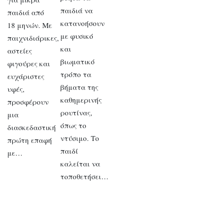
παιδιά να
παιδιά από
κατανοήσουν
18 μηνών. Με
με φυσικό
παιχνιδιάρικες,
και
αστείες
βιωματικό
φιγούρες και
τρόπο τα
ευχάριστες
βήματα της
υφές,
καθημερινής
προσφέρουν
ρουτίνας,
μια
όπως το
διασκεδαστική
ντύσιμο. Το
πρώτη επαφή
παιδί
με…
καλείται να
τοποθετήσει…