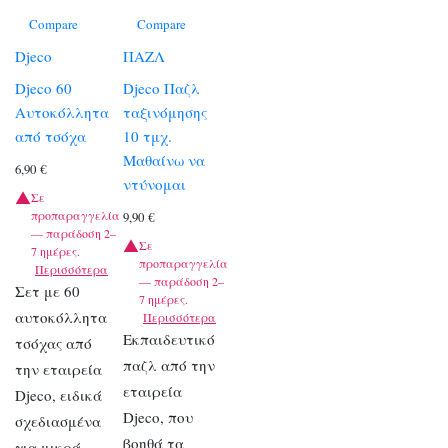
Compare
Compare
Djeco
ΠΑΖΛ
Djeco 60
Djeco Παζλ
Αυτοκόλλητα
ταξινόμησης
από τσόχα
10 τμχ.
Μαθαίνω να
6,90
€
ντύνομαι
Σε
προπαραγγελία
9,90
€
— παράδοση 2–
Σε
7 ημέρες.
προπαραγγελία
Περισσότερα
— παράδοση 2–
Σετ με 60
7 ημέρες.
αυτοκόλλητα
Περισσότερα
Εκπαιδευτικό
τσόχας από
παζλ από την
την εταιρεία
εταιρεία
Djeco, ειδικά
Djeco, που
σχεδιασμένα
βοηθά τα
για μικρά