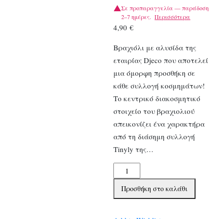
Σε προπαραγγελία — παράδοση
2–7 ημέρες.
Περισσότερα
4,90
€
Βραχιόλι με αλυσίδα της
εταιρίας Djeco που αποτελεί
μια όμορφη προσθήκη σε
κάθε συλλογή κοσμημάτων!
Το κεντρικό διακοσμητικό
στοιχείο του βραχιολιού
απεικονίζει ένα χαρακτήρα
από τη διάσημη συλλογή
Tinyly της…
Djeco
Βραχιόλι
Προσθήκη στο καλάθι
με
αλυσίδα