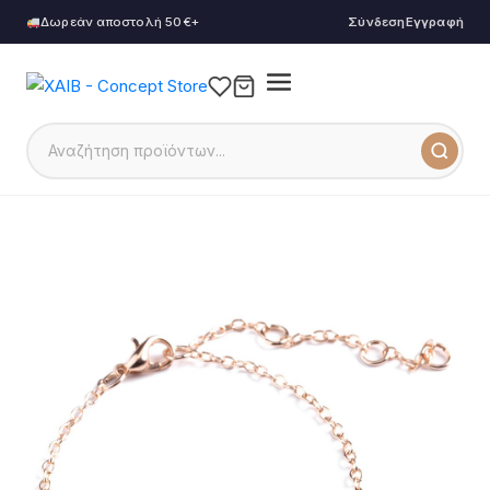
Δωρεάν αποστολή 50€+
Σύνδεση
Εγγραφή