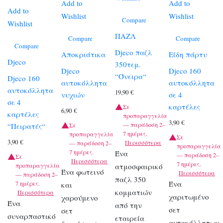
Add to
Add to
Add to
Wishlist
Wishlist
Compare
Wishlist
ΠΑΖΛ
Compare
Compare
Compare
Djeco παζλ
Αποκριάτικα
Είδη πάρτυ
Djeco
350τεμ.
Djeco
Djeco 160
“Όνειρα“
Djeco 160
αυτοκόλλητα
αυτοκόλλητα
αυτοκόλλητα
19,90
€
νυχιών
σε 4
σε 4
καρτέλες
Σε
6,90
€
καρτέλες
προπαραγγελία
3,90
€
— παράδοση 2–
“Πειρατές“
Σε
7 ημέρες.
προπαραγγελία
Σε
3,90
€
Περισσότερα
— παράδοση 2–
προπαραγγελία
7 ημέρες.
Ένα
— παράδοση 2–
Σε
Περισσότερα
7 ημέρες.
προπαραγγελία
ατμοσφαιρικό
Ένα φωτεινό
Περισσότερα
— παράδοση 2–
παζλ 350
Ένα
7 ημέρες.
και
κομματιών
Περισσότερα
χαριτωμένο
χαρούμενο
Ένα
από την
σετ
σετ
συναρπαστικό
εταιρεία
αυτοκόλλητων