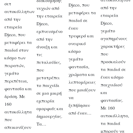
διακόσμησης
σετ
Djeco, που
από την
νυχιών από
αυτοκόλλητων
μεταφέρει τα
εταιρεία
την εταιρεία
από την
παιδιά σε
Djeco,
Djeco,
εταιρεία
έναν
γεμάτο
εμπνευσμένο
Djeco, που
τρυφερό και
αγαπημένους
από την
μεταφέρει τα
ονειρικό
χαρακτήρες
άνοιξη και
παιδιά στον
κόσμο
που
τις
κόσμο των
γεμάτο
προσκαλούν
πεταλούδες,
πειρατών,
φαντασία,
τα παιδιά σε
που
γεμάτο
χρώματα και
έναν κόσμο
μετατρέπει
περιπέτεια,
λεπτομέρειες
παιχνιδιού
το παιχνίδι
φαντασία και
που μοιάζουν
και
σε μια μικρή
δράση. Με
να
φαντασίας.
εμπειρία
160
ξεπήδησαν
Με 160
ομορφιάς και
αυτοκόλλητα
από έναν…
αυτοκόλλητα,
δημιουργίας.
που
τα παιδιά
Τα…
απεικονίζουν
μπορούν να