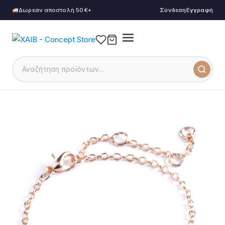
Δωρεάν αποστολή 50€+
Σύνδεση
Εγγραφή