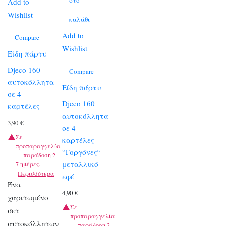
Add to
Wishlist
καλάθι
Add to
Compare
Wishlist
Είδη πάρτυ
Djeco 160
Compare
αυτοκόλλητα
Είδη πάρτυ
σε 4
Djeco 160
καρτέλες
αυτοκόλλητα
3,90
€
σε 4
Σε
καρτέλες
προπαραγγελία
“Γοργόνες“
— παράδοση 2–
μεταλλικό
7 ημέρες.
Περισσότερα
εφέ
Ένα
4,90
€
χαριτωμένο
Σε
σετ
προπαραγγελία
αυτοκόλλητων
— παράδοση 2–