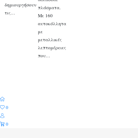
δημιουργήσουν
πλάσματα.
τις…
Με 160
αυτοκόλλητα
με
μεταλλικές
λεπτομέρειες
που…
0
0