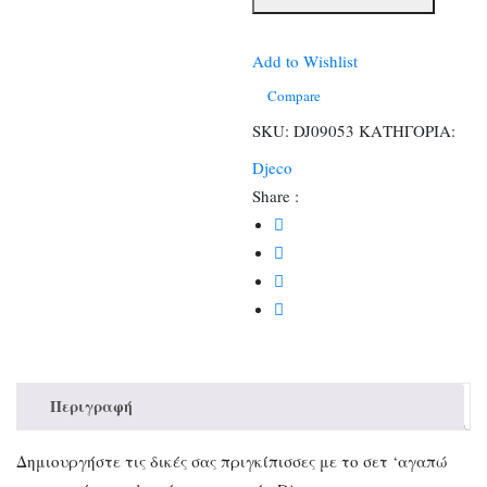
με
αυτοκόλλητα
σε
Add to Wishlist
τσόχα
Compare
Πριγκίπισσα
SKU:
DJ09053
ΚΑΤΗΓΟΡΙΑ:
ποσότητα
Djeco
Share :
Περιγραφή
Δημιουργήστε τις δικές σας πριγκίπισσες με το σετ ‘αγαπώ