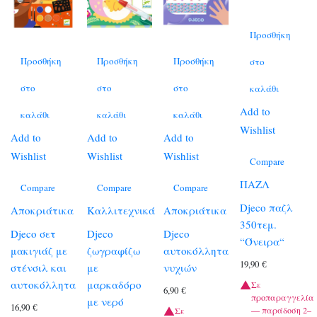
Προσθήκη
Προσθήκη
Προσθήκη
Προσθήκη
στο
στο
στο
στο
καλάθι
Add to
καλάθι
καλάθι
καλάθι
Wishlist
Add to
Add to
Add to
Wishlist
Wishlist
Wishlist
Compare
ΠΑΖΛ
Compare
Compare
Compare
Djeco παζλ
Αποκριάτικα
Καλλιτεχνικά
Αποκριάτικα
350τεμ.
Djeco σετ
Djeco
Djeco
“Όνειρα“
μακιγιάζ με
ζωγραφίζω
αυτοκόλλητα
19,90
€
στένσιλ και
με
νυχιών
αυτοκόλλητα
μαρκαδόρο
Σε
6,90
€
προπαραγγελία
με νερό
16,90
€
— παράδοση 2–
Σε