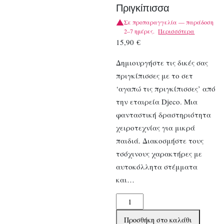
Πριγκίπισσα
Σε προπαραγγελία — παράδοση
2–7 ημέρες.
Περισσότερα
15,90
€
Δημιουργήστε τις δικές σας
πριγκίπισσες με το σετ
‘αγαπώ τις πριγκίπισσες’ από
την εταιρεία Djeco. Μια
φανταστική δραστηριότητα
χειροτεχνίας για μικρά
παιδιά. Διακοσμήστε τους
τσόχινους χαρακτήρες με
αυτοκόλλητα στέμματα
και…
Djeco
Δημιουργώ
Προσθήκη στο καλάθι