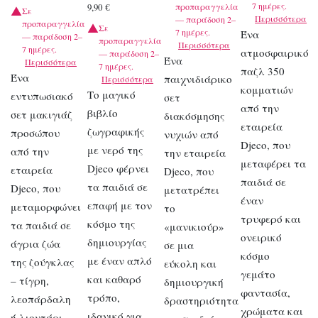
7 ημέρες.
προπαραγγελία
9,90
€
Σε
Περισσότερα
— παράδοση 2–
προπαραγγελία
Σε
7 ημέρες.
Ένα
— παράδοση 2–
προπαραγγελία
Περισσότερα
7 ημέρες.
ατμοσφαιρικό
— παράδοση 2–
Ένα
Περισσότερα
7 ημέρες.
παζλ 350
Ένα
παιχνιδιάρικο
Περισσότερα
κομματιών
Το μαγικό
εντυπωσιακό
σετ
από την
βιβλίο
σετ μακιγιάζ
διακόσμησης
εταιρεία
ζωγραφικής
προσώπου
νυχιών από
Djeco, που
με νερό της
από την
την εταιρεία
μεταφέρει τα
Djeco φέρνει
εταιρεία
Djeco, που
παιδιά σε
τα παιδιά σε
Djeco, που
μετατρέπει
έναν
επαφή με τον
μεταμορφώνει
το
τρυφερό και
κόσμο της
τα παιδιά σε
«μανικιούρ»
ονειρικό
δημιουργίας
άγρια ζώα
σε μια
κόσμο
με έναν απλό
της ζούγκλας
εύκολη και
γεμάτο
και καθαρό
– τίγρη,
δημιουργική
φαντασία,
τρόπο,
λεοπάρδαλη
δραστηριότητα
χρώματα και
ιδανικό για
ή λιοντάρι,