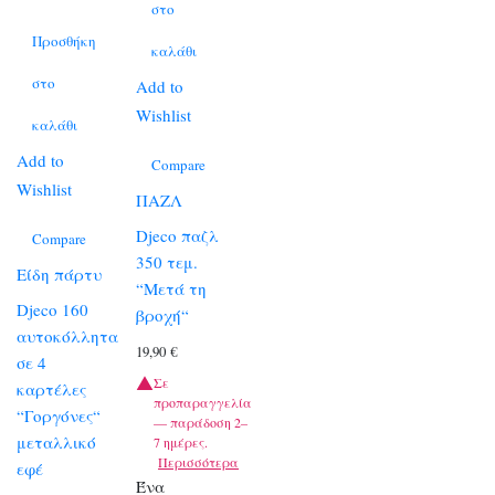
στο
Προσθήκη
καλάθι
στο
Add to
Wishlist
καλάθι
Add to
Compare
Wishlist
ΠΑΖΛ
Djeco παζλ
Compare
350 τεμ.
Είδη πάρτυ
“Μετά τη
Djeco 160
βροχή“
αυτοκόλλητα
19,90
€
σε 4
Σε
καρτέλες
προπαραγγελία
“Γοργόνες“
— παράδοση 2–
μεταλλικό
7 ημέρες.
Περισσότερα
εφέ
Ένα