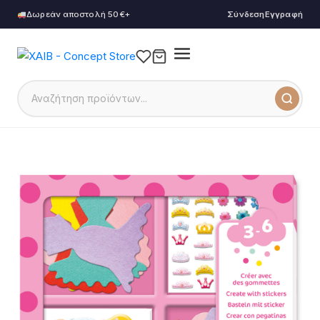
Δωρεάν αποστολή 50€+
Σύνδεση
Εγγραφή