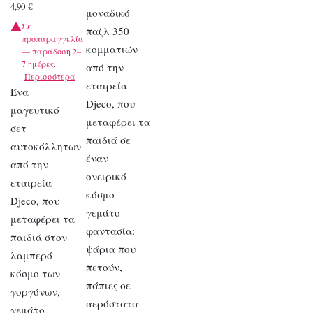
4,90
€
μοναδικό
Σε
παζλ 350
προπαραγγελία
κομματιών
— παράδοση 2–
7 ημέρες.
από την
Περισσότερα
εταιρεία
Ένα
Djeco, που
μαγευτικό
μεταφέρει τα
σετ
παιδιά σε
αυτοκόλλητων
έναν
από την
ονειρικό
εταιρεία
κόσμο
Djeco, που
γεμάτο
μεταφέρει τα
φαντασία:
παιδιά στον
ψάρια που
λαμπερό
πετούν,
κόσμο των
πάπιες σε
γοργόνων,
αερόστατα
γεμάτο