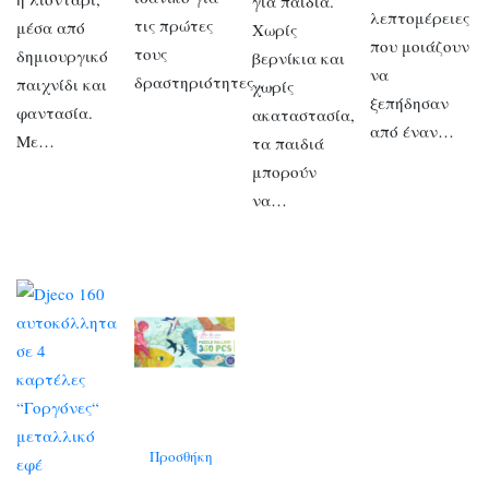
για παιδιά.
λεπτομέρειες
τις πρώτες
μέσα από
Χωρίς
που μοιάζουν
τους
δημιουργικό
βερνίκια και
να
δραστηριότητες….
παιχνίδι και
χωρίς
ξεπήδησαν
φαντασία.
ακαταστασία,
από έναν…
Με…
τα παιδιά
μπορούν
να…
Προσθήκη