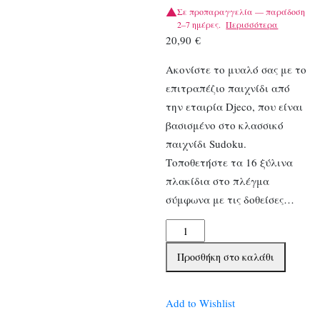
Σε προπαραγγελία — παράδοση
2–7 ημέρες.
Περισσότερα
20,90
€
Ακονίστε το μυαλό σας με το
επιτραπέζιο παιχνίδι από
την εταιρία Djeco, που είναι
βασισμένο στο κλασσικό
παιχνίδι Sudoku.
Τοποθετήστε τα 16 ξύλινα
πλακίδια στο πλέγμα
σύμφωνα με τις δοθείσες…
Djeco
Επιτραπέζιο
Προσθήκη στο καλάθι
λογικής
Crazy
sudoku
Add to Wishlist