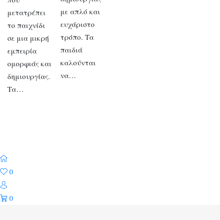
με απλό και
μετατρέπει
ευχάριστο
το παιχνίδι
τρόπο. Τα
σε μια μικρή
παιδιά
εμπειρία
καλούνται
ομορφιάς και
να…
δημιουργίας.
Τα…
0
0