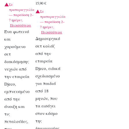
15,90
€
Σε
προπαραγγελία
Σε
— παράδοση 2–
προπαραγγελία
7 ημέρες.
— παράδοση 2–
Περισσότερα
7 ημέρες.
Ένα φωτεινό
Περισσότερα
Δημιουργικό
και
σετ κολάζ
χαρούμενο
από την
σετ
εταιρεία
διακόσμησης
Djeco, ειδικά
νυχιών από
σχεδιασμένο
την εταιρεία
για παιδιά
Djeco,
από 18
εμπνευσμένο
μηνών, που
από την
τα εισάγει
άνοιξη και
στον κόσμο
τις
της
πεταλούδες,
δημιουργίας
που