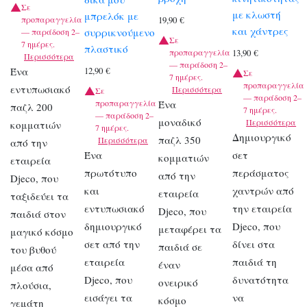
Σε
με κλωστή
μπρελόκ με
προπαραγγελία
19,90
€
και χάντρες
συρρικνούμενο
— παράδοση 2–
Σε
7 ημέρες.
πλαστικό
προπαραγγελία
13,90
€
Περισσότερα
— παράδοση 2–
Ένα
12,90
€
Σε
7 ημέρες.
προπαραγγελία
εντυπωσιακό
Περισσότερα
Σε
— παράδοση 2–
προπαραγγελία
Ένα
παζλ 200
7 ημέρες.
— παράδοση 2–
μοναδικό
Περισσότερα
κομματιών
7 ημέρες.
Δημιουργικό
παζλ 350
Περισσότερα
από την
Ένα
σετ
κομματιών
εταιρεία
πρωτότυπο
περάσματος
από την
Djeco, που
και
χαντρών από
εταιρεία
ταξιδεύει τα
εντυπωσιακό
την εταιρεία
Djeco, που
παιδιά στον
δημιουργικό
Djeco, που
μεταφέρει τα
μαγικό κόσμο
σετ από την
δίνει στα
παιδιά σε
του βυθού
εταιρεία
παιδιά τη
έναν
μέσα από
Djeco, που
δυνατότητα
ονειρικό
πλούσια,
εισάγει τα
να
κόσμο
γεμάτη