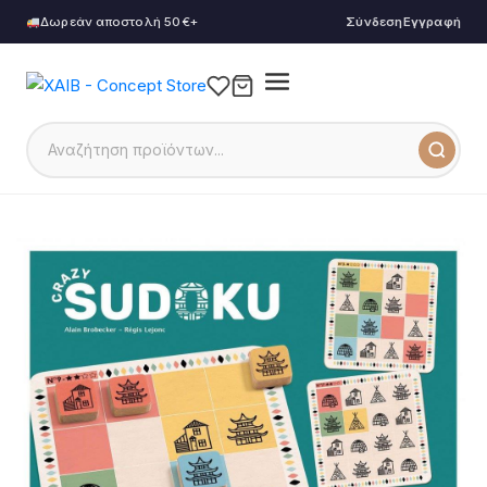
Δωρεάν αποστολή 50€+
Σύνδεση
Εγγραφή