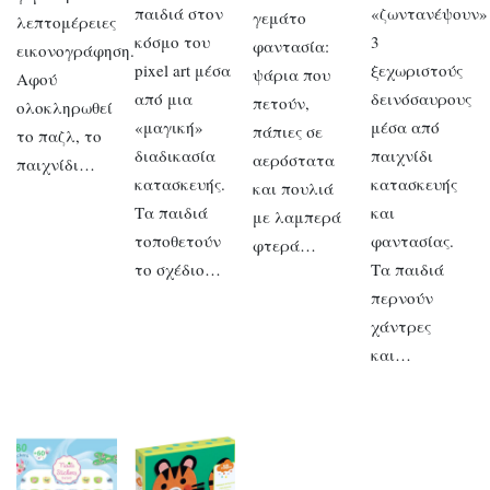
παιδιά στον
«ζωντανέψουν»
γεμάτο
λεπτομέρειες
κόσμο του
3
φαντασία:
εικονογράφηση.
pixel art μέσα
ξεχωριστούς
ψάρια που
Αφού
από μια
δεινόσαυρους
πετούν,
ολοκληρωθεί
«μαγική»
μέσα από
πάπιες σε
το παζλ, το
διαδικασία
παιχνίδι
αερόστατα
παιχνίδι…
κατασκευής.
κατασκευής
και πουλιά
Τα παιδιά
και
με λαμπερά
τοποθετούν
φαντασίας.
φτερά…
το σχέδιο…
Τα παιδιά
περνούν
χάντρες
και…