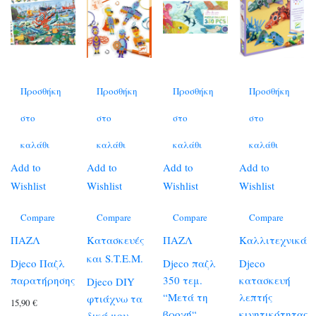
Προσθήκη
Προσθήκη
Προσθήκη
Προσθήκη
στο
στο
στο
στο
καλάθι
καλάθι
καλάθι
καλάθι
Add to
Add to
Add to
Add to
Wishlist
Wishlist
Wishlist
Wishlist
Compare
Compare
Compare
Compare
ΠΑΖΛ
Κατασκευές
ΠΑΖΛ
Καλλιτεχνικά
και S.T.E.M.
Djeco Παζλ
Djeco παζλ
Djeco
παρατήρησης
350 τεμ.
κατασκευή
Djeco DIY
“Μετά τη
λεπτής
φτιάχνω τα
15,90
€
βροχή“
κινητικότητας
δικά μου