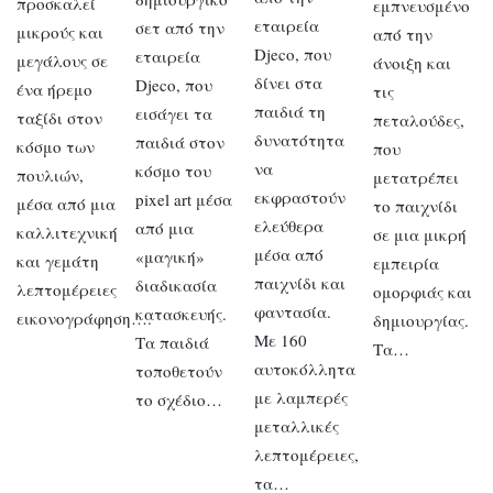
προσκαλεί
εμπνευσμένο
εταιρεία
σετ από την
μικρούς και
από την
Djeco, που
εταιρεία
μεγάλους σε
άνοιξη και
δίνει στα
Djeco, που
ένα ήρεμο
τις
παιδιά τη
εισάγει τα
ταξίδι στον
πεταλούδες,
δυνατότητα
παιδιά στον
κόσμο των
που
να
κόσμο του
πουλιών,
μετατρέπει
εκφραστούν
pixel art μέσα
μέσα από μια
το παιχνίδι
ελεύθερα
από μια
καλλιτεχνική
σε μια μικρή
μέσα από
«μαγική»
και γεμάτη
εμπειρία
παιχνίδι και
διαδικασία
λεπτομέρειες
ομορφιάς και
φαντασία.
κατασκευής.
εικονογράφηση….
δημιουργίας.
Με 160
Τα παιδιά
Τα…
αυτοκόλλητα
τοποθετούν
με λαμπερές
το σχέδιο…
μεταλλικές
λεπτομέρειες,
τα…