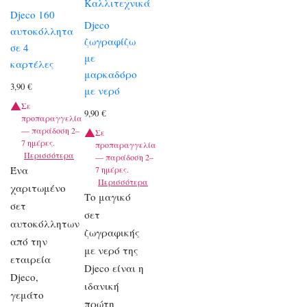
Καλλιτεχνικά
Djeco 160
Djeco
αυτοκόλλητα
ζωγραφίζω
σε 4
με
καρτέλες
μαρκαδόρο
3,90
€
με νερό
Σε
9,90
€
προπαραγγελία
— παράδοση 2–
Σε
7 ημέρες.
προπαραγγελία
Περισσότερα
— παράδοση 2–
Ένα
7 ημέρες.
Περισσότερα
χαριτωμένο
Το μαγικό
σετ
σετ
αυτοκόλλητων
ζωγραφικής
από την
με νερό της
εταιρεία
Djeco είναι η
Djeco,
ιδανική
γεμάτο
πρώτη