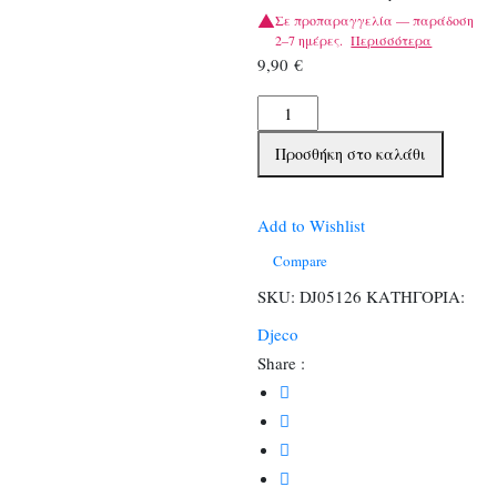
Σε προπαραγγελία — παράδοση
2–7 ημέρες.
Περισσότερα
9,90
€
Djeco
Επιτραπέζιο
Προσθήκη στο καλάθι
με
κάρτες
Κοκκινοσκουφίτσα
Add to Wishlist
ποσότητα
Compare
SKU:
DJ05126
ΚΑΤΗΓΟΡΙΑ:
Djeco
Share :