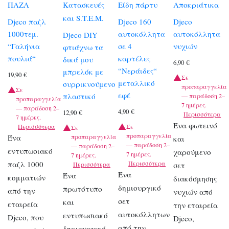
ΠΑΖΛ
Κατασκευές
Είδη πάρτυ
Αποκριάτικα
και S.T.E.M.
Djeco παζλ
Djeco 160
Djeco
1000τεμ.
αυτοκόλλητα
αυτοκόλλητα
Djeco DIY
“Γαλήνια
σε 4
νυχιών
φτιάχνω τα
πουλιά“
καρτέλες
δικά μου
6,90
€
“Νεράιδες“
μπρελόκ με
19,90
€
Σε
μεταλλικό
συρρικνούμενο
προπαραγγελία
Σε
εφέ
πλαστικό
— παράδοση 2–
προπαραγγελία
7 ημέρες.
— παράδοση 2–
4,90
€
12,90
€
Περισσότερα
7 ημέρες.
Ένα φωτεινό
Περισσότερα
Σε
Σε
προπαραγγελία
Ένα
προπαραγγελία
και
— παράδοση 2–
— παράδοση 2–
εντυπωσιακό
χαρούμενο
7 ημέρες.
7 ημέρες.
παζλ 1000
Περισσότερα
Περισσότερα
σετ
Ένα
Ένα
κομματιών
διακόσμησης
δημιουργικό
πρωτότυπο
από την
νυχιών από
σετ
και
εταιρεία
την εταιρεία
αυτοκόλλητων
εντυπωσιακό
Djeco, που
Djeco,
από την
δημιουργικό