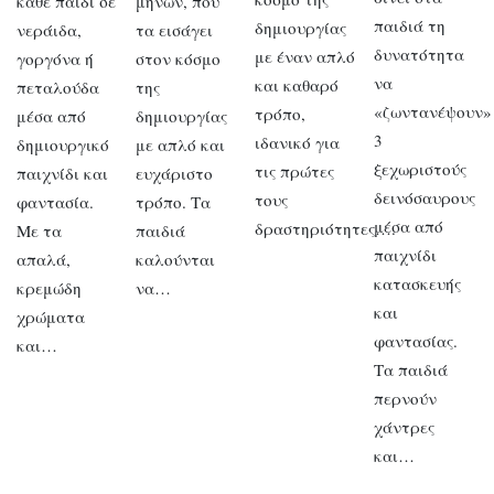
κάθε παιδί σε
μηνών, που
παιδιά τη
δημιουργίας
νεράιδα,
τα εισάγει
δυνατότητα
με έναν απλό
γοργόνα ή
στον κόσμο
να
και καθαρό
πεταλούδα
της
«ζωντανέψουν»
τρόπο,
μέσα από
δημιουργίας
3
ιδανικό για
δημιουργικό
με απλό και
ξεχωριστούς
τις πρώτες
παιχνίδι και
ευχάριστο
δεινόσαυρους
τους
φαντασία.
τρόπο. Τα
μέσα από
δραστηριότητες….
Με τα
παιδιά
παιχνίδι
απαλά,
καλούνται
κατασκευής
κρεμώδη
να…
και
χρώματα
φαντασίας.
και…
Τα παιδιά
περνούν
χάντρες
και…