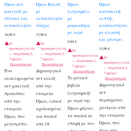
Djeco σετ
Djeco Κολάζ
Djeco
Djeco
μακιγιάζ με
με
ζωγραφίζω
κατασκευή
στένσιλ και
αυτοκόλλητα
με
λεπτής
αυτοκόλλητα
τσόχας
μαρκαδόρο
κινητικότητας
με νερό
με κλωστή
16,90
€
15,90
€
και χάντρες
9,90
€
Σε
Σε
προπαραγγελία
προπαραγγελία
13,90
€
Σε
— παράδοση 2–
— παράδοση 2–
προπαραγγελία
Σε
7 ημέρες.
7 ημέρες.
— παράδοση 2–
προπαραγγελία
Περισσότερα
Περισσότερα
7 ημέρες.
— παράδοση 2–
Ένα
Δημιουργικό
Περισσότερα
7 ημέρες.
Το μαγικό
ολοκληρωμένο
σετ κολάζ
Περισσότερα
Δημιουργικό
βιβλίο
σετ μακιγιάζ
από την
σετ
ζωγραφικής
προσώπου
εταιρεία
περάσματος
με νερό της
από την
Djeco, ειδικά
χαντρών από
Djeco φέρνει
εταιρεία
σχεδιασμένο
την εταιρεία
τα παιδιά σε
Djeco, που
για παιδιά
Djeco, που
επαφή με τον
μετατρέπει
από 18
δίνει στα
κόσμο της