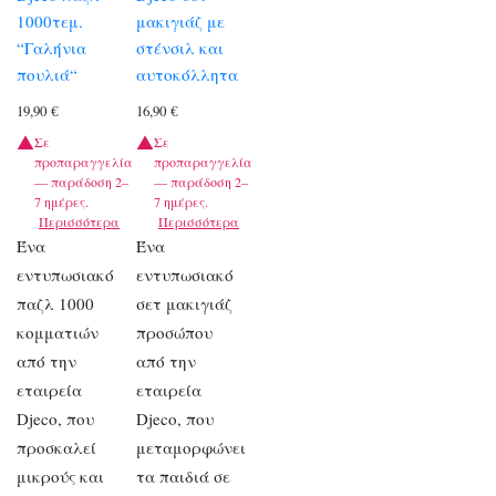
1000τεμ.
μακιγιάζ με
“Γαλήνια
στένσιλ και
πουλιά“
αυτοκόλλητα
19,90
€
16,90
€
Σε
Σε
προπαραγγελία
προπαραγγελία
— παράδοση 2–
— παράδοση 2–
7 ημέρες.
7 ημέρες.
Περισσότερα
Περισσότερα
Ένα
Ένα
εντυπωσιακό
εντυπωσιακό
παζλ 1000
σετ μακιγιάζ
κομματιών
προσώπου
από την
από την
εταιρεία
εταιρεία
Djeco, που
Djeco, που
προσκαλεί
μεταμορφώνει
μικρούς και
τα παιδιά σε