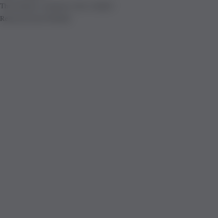
The product is already in the wishlist!
Removed from Wishlist