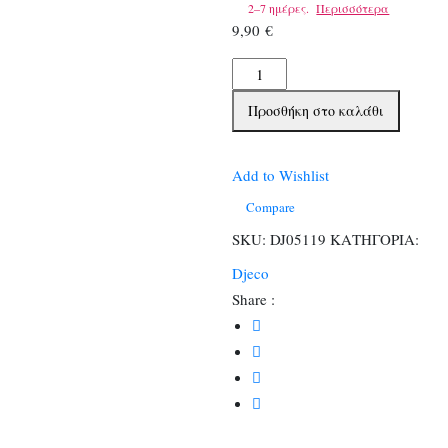
2–7 ημέρες.
Περισσότερα
9,90
€
Djeco
Επιτραπέζιο
Προσθήκη στο καλάθι
με
κάρτες
Πιου-
Add to Wishlist
πιου
Compare
ποσότητα
SKU:
DJ05119
ΚΑΤΗΓΟΡΙΑ:
Djeco
Share :