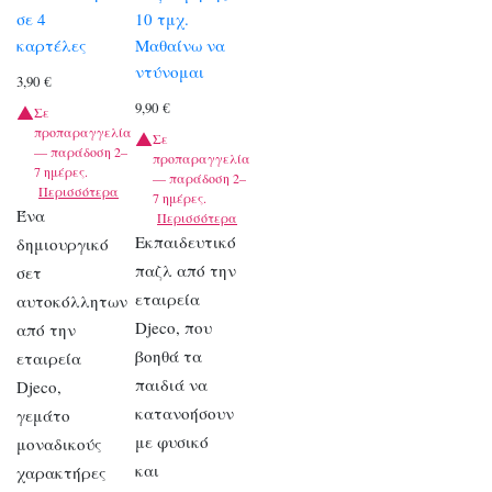
σε 4
10 τμχ.
καρτέλες
Μαθαίνω να
ντύνομαι
3,90
€
9,90
€
Σε
προπαραγγελία
Σε
— παράδοση 2–
προπαραγγελία
7 ημέρες.
— παράδοση 2–
Περισσότερα
7 ημέρες.
Ένα
Περισσότερα
Εκπαιδευτικό
δημιουργικό
παζλ από την
σετ
εταιρεία
αυτοκόλλητων
Djeco, που
από την
βοηθά τα
εταιρεία
παιδιά να
Djeco,
κατανοήσουν
γεμάτο
με φυσικό
μοναδικούς
και
χαρακτήρες