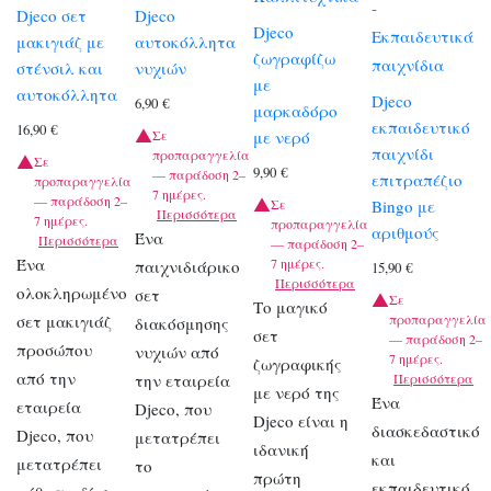
-
Djeco σετ
Djeco
Djeco
Εκπαιδευτικά
μακιγιάζ με
αυτοκόλλητα
ζωγραφίζω
παιχνίδια
στένσιλ και
νυχιών
με
αυτοκόλλητα
Djeco
6,90
€
μαρκαδόρο
εκπαιδευτικό
16,90
€
με νερό
Σε
παιχνίδι
προπαραγγελία
Σε
9,90
€
— παράδοση 2–
επιτραπέζιο
προπαραγγελία
7 ημέρες.
— παράδοση 2–
Σε
Bingo με
Περισσότερα
7 ημέρες.
προπαραγγελία
αριθμούς
Ένα
Περισσότερα
— παράδοση 2–
Ένα
7 ημέρες.
παιχνιδιάρικο
15,90
€
Περισσότερα
ολοκληρωμένο
σετ
Σε
Το μαγικό
σετ μακιγιάζ
προπαραγγελία
διακόσμησης
σετ
— παράδοση 2–
προσώπου
νυχιών από
7 ημέρες.
ζωγραφικής
από την
την εταιρεία
Περισσότερα
με νερό της
Ένα
εταιρεία
Djeco, που
Djeco είναι η
διασκεδαστικό
Djeco, που
μετατρέπει
ιδανική
και
μετατρέπει
το
πρώτη
εκπαιδευτικό