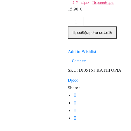
2–7 ημέρες.
Περισσότερα
15,90
€
Djeco
Επιτραπέζιο
Προσθήκη στο καλάθι
με
κάρτες
Ψαράκια
Add to Wishlist
ποσότητα
Compare
SKU:
DJ05161
ΚΑΤΗΓΟΡΙΑ:
Djeco
Share :