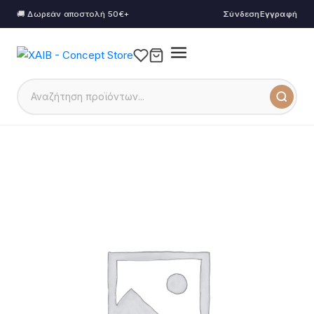
🚚 Δωρεάν αποστολή 50€+
Σύνδεση
Εγγραφή