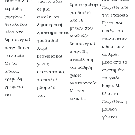
κάθε παιδί σε
«μανικιούρ»
δραστηριότητα
παιχνίδι από
νεράιδα,
σε μια
για παιδιά
την εταιρεία
γοργόνα ή
εύκολη και
από 18
Djeco, που
πεταλούδα
δημιουργική
μηνών, που
εισάγει τα
μέσα από
δραστηριότητα
συνδυάζει
παιδιά στον
δημιουργικό
για παιδιά.
δημιουργικό
κόσμο των
παιχνίδι και
Χωρίς
παιχνίδι,
αριθμών
φαντασία.
βερνίκια και
ανακάλυψη
μέσα από το
Με τα
χωρίς
και μάθηση
αγαπημένο
απαλά,
ακαταστασία,
χωρίς
παιχνίδι
κρεμώδη
τα παιδιά
ακαταστασία.
bingo. Με
χρώματα
μπορούν
Με τον
θέμα τα
και…
να…
ειδικό…
παιχνίδια, η
μάθηση
γίνεται…