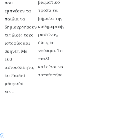
βιωματικό
που
τρόπο τα
εμπνέουν τα
βήματα της
παιδιά να
καθημερινής
δημιουργήσουν
ρουτίνας,
τις δικές τους
όπως το
ιστορίες και
ντύσιμο. Το
σκηνές. Με
παιδί
160
καλείται να
αυτοκόλλητα,
τοποθετήσει…
τα παιδιά
μπορούν
να…